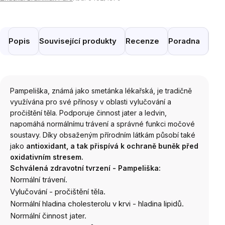
Popis
Související produkty
Recenze
Poradna
Pod
Pampeliška, známá jako smetánka lékařská, je tradičně
využívána pro své přínosy v oblasti vylučování a
pročištění těla. Podporuje činnost jater a ledvin,
napomáhá normálnímu trávení a správné funkci močové
soustavy. Díky obsaženým přírodním látkám působí také
jako
antioxidant, a tak přispívá k ochraně buněk před
oxidativním stresem.
Schválená zdravotní tvrzení - Pampeliška:
Normální trávení.
Vylučování - pročištění těla
.
Normální hladina cholesterolu v krvi - hladina lipidů.
Normální činnost jater
.