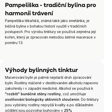
Pampeliška - tradiční bylina pro
harmonii trávení
Pampeliška lékařská, známá také jako smetánka, je
běžná bylina s bohatou historií využití v tradičních
postupech. Pro výrobu tinktury se používá zejména její
kořen, který je zpracován metodou šetrné macerace v
poměru 1:3.
Výhody bylinných tinktur
Macerování bylin je patrně nejstarší druh zpracování
bylin. Rostliny máčené v destilovaném alkoholu napevno
zakořenily i v západní medicíně. Alkohol se používá k
"rozbití" buněčné stěny rostliny
, což umožňuje
uvolňování biologicky aktivních sloučenin
.
Do tinktury
jsou vybírány rostliny nejvyšší kvality a po důkladném
očištění jsou pozvolna louhovány v
25%