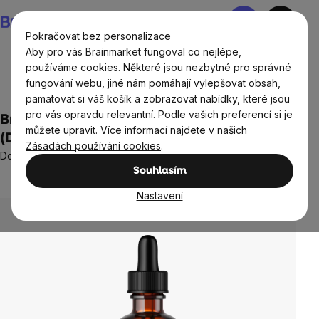
Přejít
Nákupní
na
košík
Pokračovat bez personalizace
obsah
Aby pro vás Brainmarket fungoval co nejlépe,
používáme cookies. Některé jsou nezbytné pro správné
fungování webu, jiné nám pomáhají vylepšovat obsah,
Doplňky stravy a výživa
Tinktury BrainMax
pamatovat si váš košík a zobrazovat nabídky, které jsou
pro vás opravdu relevantní. Podle vašich preferencí si je
BrainMax Pure® Pampeliška kořen
můžete upravit. Více informací najdete v našich
(Dandelion root) tinktura 1:3, 100 ml
Zásadách používání cookies
.
Doplněk stravy
Souhlasím
Neohodnoceno
Průměrné
hodnocení
Nastavení
produktu
je
0,0
z
5
hvězdiček.