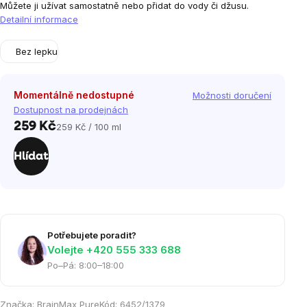
Můžete ji užívat samostatně nebo přidat do vody či džusu.
Detailní informace
Bez lepku
Momentálně nedostupné
Možnosti doručení
Dostupnost na prodejnách
259 Kč
259 Kč / 100 ml
Měrná
cena:
Hlídat
Potřebujete poradit?
Volejte ‭+420 555 333 688
Po–Pá: 8:00–18:00
Značka:
BrainMax Pure
Kód:
6452/1379