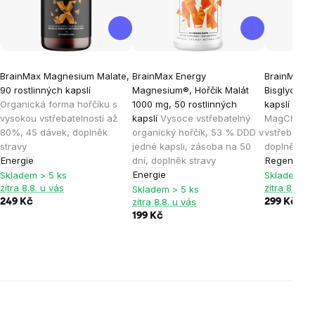
BrainMax Magnesium Malate,
BrainMax Energy
BrainMax 
90 rostlinných kapslí
Magnesium®, Hořčík Malát
Bisglycinat
Organická forma hořčíku s
1000 mg, 50 rostlinných
kapslí
Hořčí
vysokou vstřebatelností až
kapslí
Vysoce vstřebatelný
MagChel®,
80%, 45 dávek, doplněk
organický hořčík, 53 % DDD v
vstřebateln
stravy
jedné kapsli, zásoba na 50
doplněk st
Energie
dní, doplněk stravy
Regenerac
Energie
Skladem > 5 ks
Skladem > 
zítra 8.8. u vás
zítra 8.8. u
Skladem > 5 ks
zítra 8.8. u vás
249 Kč
299 Kč
199 Kč