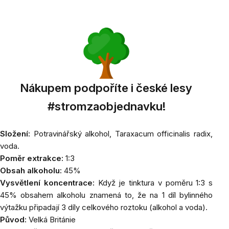
Nákupem podpoříte i české lesy
#stromzaobjednavku!
Složení:
Potravinářský alkohol,
Taraxacum officinalis radix
,
voda.
Poměr extrakce:
1:3
Obsah alkoholu:
45%
Vysvětlení koncentrace:
Když je tinktura v poměru 1:3 s
45% obsahem alkoholu znamená to, že na 1 díl bylinného
výtažku připadají 3 díly celkového roztoku (alkohol a voda).
Původ:
Velká Británie