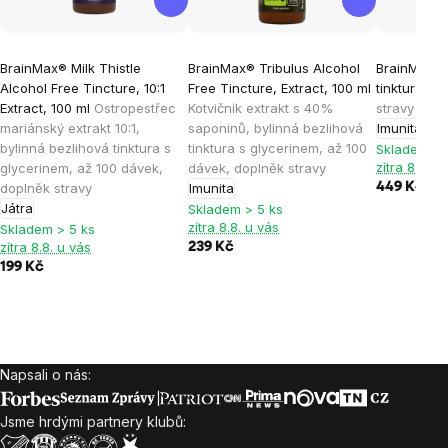
BrainMax® Milk Thistle
BrainMax® Tribulus Alcohol
BrainMax P
Alcohol Free Tincture, 10:1
Free Tincture, Extract, 100 ml
tinktura 1:3
Extract, 100 ml
Ostropestřec
Kotvičník extrakt s 40%
stravy
mariánský extrakt 10:1,
saponinů, bylinná bezlihová
Imunita
Trá
bylinná bezlihová tinktura s
tinktura s glycerinem, až 100
Skladem > 
zítra 8.8. u
glycerinem, až 100 dávek,
dávek, doplněk stravy
doplněk stravy
Imunita
449 Kč
Játra
Skladem > 5 ks
zítra 8.8. u vás
Skladem > 5 ks
zítra 8.8. u vás
239 Kč
199 Kč
Napsali o nás:
Zápatí
Jsme hrdými partnery klubů: