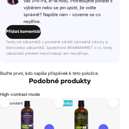
vás (Po–Pá, 8–18 hod). Potřebujete poradit s
výběrem nebo se jen ujistit, že volíte
správně? Napište nám – ozveme se co
nejdříve.
Přidat komentář
Texty od zákazníků v poradně odráží výhradně názory a
stanoviska zákazníků. Společnost BRAINMARKET s.r.o. texty
zákazníků předem neschvaluje ani neověřuje.
Buďte první, kdo napíše příspěvek k této položce.
Podobné produkty
High-contrast mode
Antioxidant
Novinka