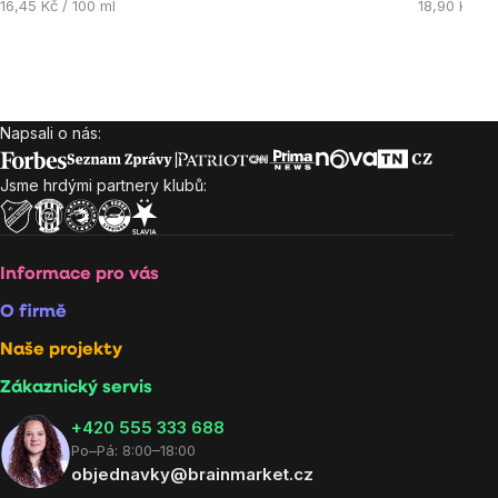
Měrná
Měrná
16,45 Kč / 100 ml
18,90 Kč / 
cena:
z
z
cena:
cena:
5
5
hvězdiček.
hvězdiček.
Napsali o nás:
Zápatí
Jsme hrdými partnery klubů:
Informace pro vás
O firmě
Naše projekty
Zákaznický servis
‭+420 555 333 688
Po–Pá: 8:00–18:00
objednavky@brainmarket.cz