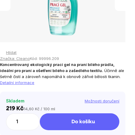
Hlídat
Značka:
Cleano
Kód:
99996.209
Koncentrovaný ekologický prací gel
na praní bílého prádla
,
ideální pro praní a ošetření bílého a zašedlého textilu.
Účinně ale
šetrně čistí a zároveň napomáhá k obnově zářivé bělosti tkanin.
Detailní informace
Skladem
Možnosti doručení
219 Kč
14,60 Kč / 100 ml
Měrná
cena:
Do košíku