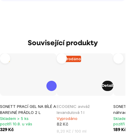
Související produkty
Tip
Vyprodáno
Detail
Průměrné
Průměrné
SONETT PRACÍ GEL NA BÍLÉ A
ECOGENIC aviváž
SONETT Zm
hodnocení
hodnocení
BAREVNÉ PRÁDLO 2 L
levandulová 1 l
náhradní ná
produktu
produktu
Skladem > 5 ks
Vyprodáno
Skladem > 
je
je
pozítří 10.8. u vás
pozítří 10.8
82 Kč
329 Kč
189 Kč
5,0
0,0
Měrná
8,20 Kč / 100 ml