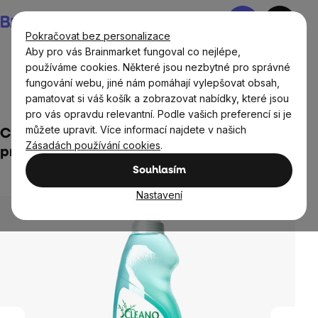
Přejít
Nákupní
na
košík
Pokračovat bez personalizace
obsah
Aby pro vás Brainmarket fungoval co nejlépe,
používáme cookies. Některé jsou nezbytné pro správné
fungování webu, jiné nám pomáhají vylepšovat obsah,
Domov
Ekodrogerie
Přírodní a ekologické prací
pamatovat si váš košík a zobrazovat nabídky, které jsou
prostředky
pro vás opravdu relevantní. Podle vašich preferencí si je
můžete upravit. Více informací najdete v našich
Cleano Prací Gel, Ekologický, na bílé
Zásadách používání cookies
.
prádlo, 1,5 L
Souhlasím
Neohodnoceno
Průměrné
hodnocení
Nastavení
produktu
je
0,0
z
5
hvězdiček.