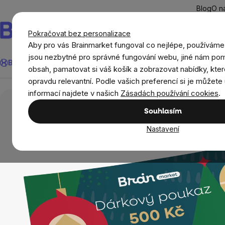
Přejít
Blog
O n
na
obsah
Pokračovat bez personalizace
Aby pro vás Brainmarket fungoval co nejlépe, používáme
Hledat
jsou nezbytné pro správné fungování webu, jiné nám pom
BrainMax®
Léto
Ušetři
Cíle
Doplňky stravy a výživa
Novi
obsah, pamatovat si váš košík a zobrazovat nabídky, kter
opravdu relevantní. Podle vašich preferencí si je můžete 
Dárky
Dárkové poukázky
Vánoční dárková
informací najdete v našich
Zásadách používání cookies
.
Souhlasím
Nastavení