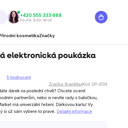
Nákupní
‭+420 555 333 688
Po–Pá: 8:00–18:00
košík
Přírodní kosmetika
Značky
á elektronická poukázka
5 hodnocení
Značka:
BrainMax
Kód:
DP-4139
í
dáte dárek na poslední chvíli? Chcete ocenit
dním partnerům, nebo si nevíte rady s babičkou,
arket má univerzální řešení. Dárkovou kartu! Vy
ý si už sám vybere to pravé.
Detailní informace