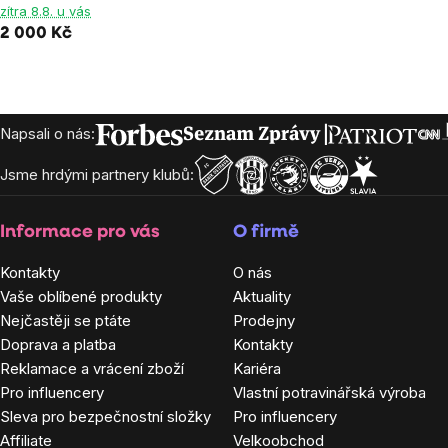
zítra 8.8. u vás
5,0
2 000 Kč
z
5
hvězdiček.
Zápatí
Napsali o nás:
Jsme hrdými partnery klubů:
Informace pro vás
O firmě
Kontakty
O nás
Vaše oblíbené produkty
Aktuality
Nejčastěji se ptáte
Prodejny
Doprava a platba
Kontakty
Reklamace a vrácení zboží
Kariéra
Pro influencery
Vlastní potravinářská výroba
Sleva pro bezpečnostní složky
Pro influencery
Affiliate
Velkoobchod