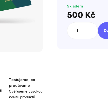
hvězdiček
Skladem
500 Kč
Měrná
cena:
Do
Testujeme, co
prodáváme
i
Ověřujeme vysokou
kvalitu produktů.