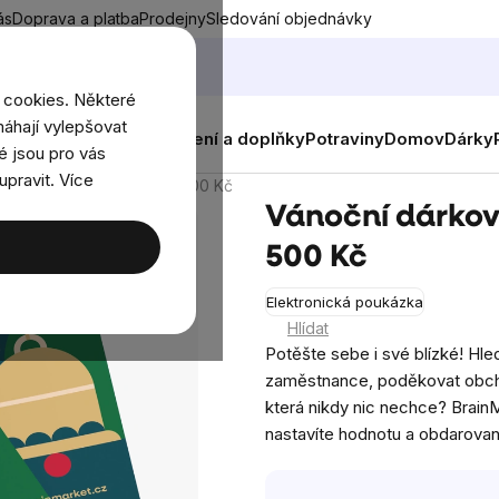
ás
Doprava a platba
Prodejny
Sledování objednávky
 cookies. Některé
áhají vylepšovat
nky
Muži
Ženy
Děti
Oblečení a doplňky
Potraviny
Domov
Dárky
é jsou pro vás
upravit. Více
 elektronická poukázka 500 Kč
Vánoční dárkov
500 Kč
Elektronická poukázka
Průměrné
Hlídat
hodnocen
Potěšte sebe i své blízké! Hle
produktu
zaměstnance, poděkovat obcho
je
která nikdy nic nechce? BrainM
5,0
nastavíte hodnotu a obdarovan
z
5