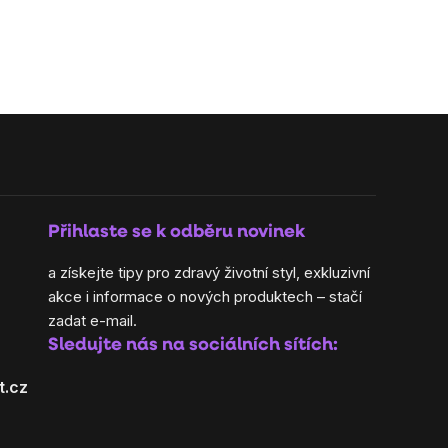
Přihlaste se k odběru novinek
a získejte tipy pro zdravý životní styl, exkluzivní
akce i informace o nových produktech – stačí
zadat e-mail.
Sledujte nás na sociálních sítích:
t.cz