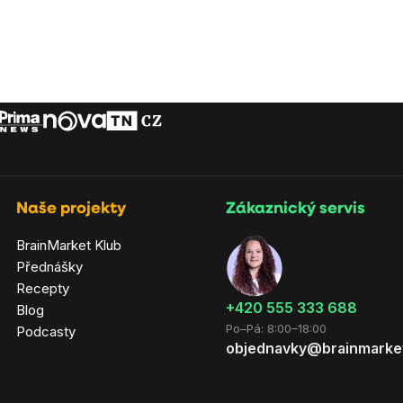
Naše projekty
Zákaznický servis
BrainMarket Klub
Přednášky
Recepty
‭+420 555 333 688
Blog
Po–Pá: 8:00–18:00
Podcasty
objednavky@brainmarke