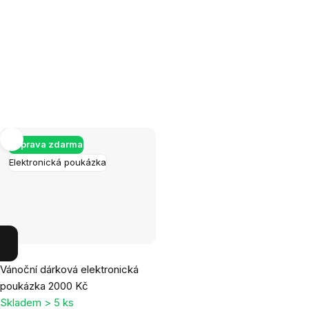
Doprava zdarma
Elektronická poukázka
Průměrné
Vánoční dárková elektronická
hodnocení
poukázka 2000 Kč
produktu
Skladem > 5 ks
je