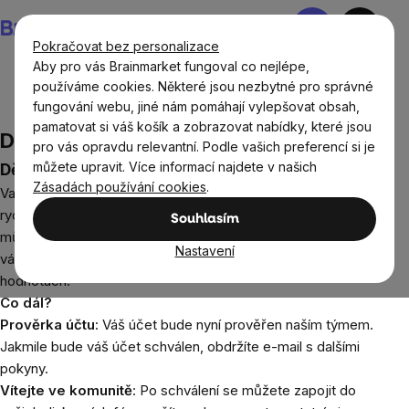
Přejít
Nákupní
na
košík
Pokračovat bez personalizace
obsah
Aby pro vás Brainmarket fungoval co nejlépe,
používáme cookies. Některé jsou nezbytné pro správné
fungování webu, jiné nám pomáhají vylepšovat obsah,
Děkujeme za příhlášku
pamatovat si váš košík a zobrazovat nabídky, které jsou
Děkujeme za příhlášku
pro vás opravdu relevantní. Podle vašich preferencí si je
můžete upravit. Více informací najdete v našich
Děkujeme, že jste se připojili k BrainMarket!
Zásadách používání cookies
.
Vaše přihláška byla úspěšně odeslána a nyní je součástí naší
rychle rostoucí komunity influencerů. Jsme nadšeni, že vás
Souhlasím
můžeme přivítat v našem týmu a těšíme se na spolupráci s
Nastavení
vámi na posílení povědomí o našich produktech a
hodnotách.
Co dál?
Prověrka účtu
: Váš účet bude nyní prověřen naším týmem.
Jakmile bude váš účet schválen, obdržíte e-mail s dalšími
pokyny.
Vítejte ve komunitě
: Po schválení se můžete zapojit do