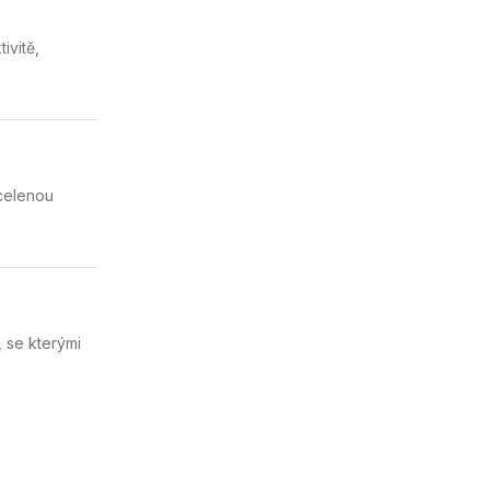
ivitě,
celenou
 se kterými