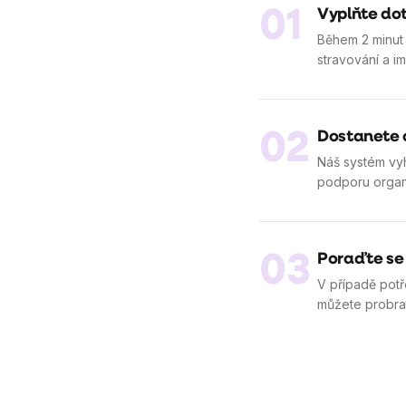
01
Vyplňte do
Během 2 minut 
stravování a im
02
Dostanete 
Náš systém vy
podporu organi
03
Poraďte se
V případě potř
můžete probrat