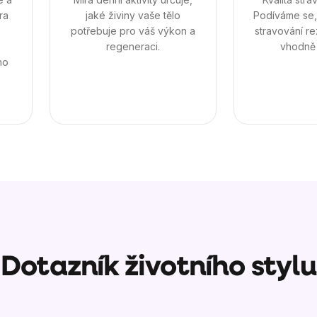
ra
jaké živiny vaše tělo
Podíváme se,
potřebuje pro váš výkon a
stravování re
regeneraci.
vhodně 
ho
Dotazník životního stylu