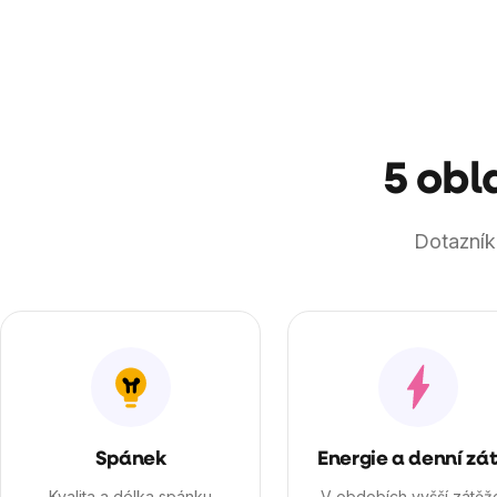
blokující modré světlo – ty 
produkt večerní rutiny.
5 obl
Dotazník 
Spánek
Energie a denní zá
Kvalita a délka spánku
V obdobích vyšší zátěž