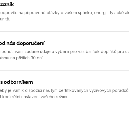
tazník
odpovíte na připravené otázky o vašem spánku, energii, fyzické akt
unitě.
od nás doporučení
hodnotí vámi zadané údaje a vybere pro vás balíček doplňků pro u
smu na příštích 30 dní.
 s odborníkem
eby je vám k dispozici náš tým certifikovaných výživových poradců,
 konkrétní nastavení vašeho režimu.