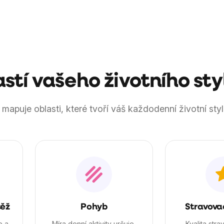
jsou produktem značky BrainMax, nejde však o doplněk stravy, a
astí vašeho životního sty
mapuje oblasti, které tvoří váš každodenní životní styl
těž
Pohyb
Stravova
e a
Míra denní aktivity určuje,
Kvalita stra