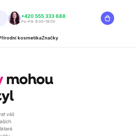
Nákupní
‭+420 555 333 688
Po–Pá: 8:00–18:00
košík
Přírodní kosmetika
Značky
y
mohou
tyl
at váš
ašich
ěkteré