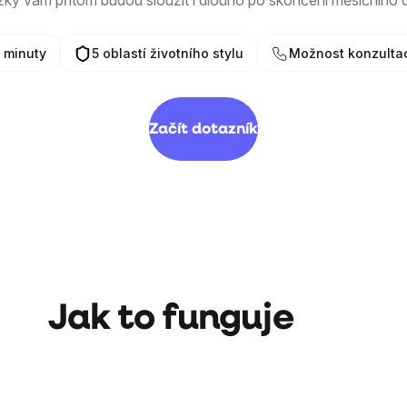
žky vám přitom budou sloužit i dlouho po skončení měsíčního c
2 minuty
5 oblastí životního stylu
Možnost konzulta
Začít dotazník
Jak to funguje