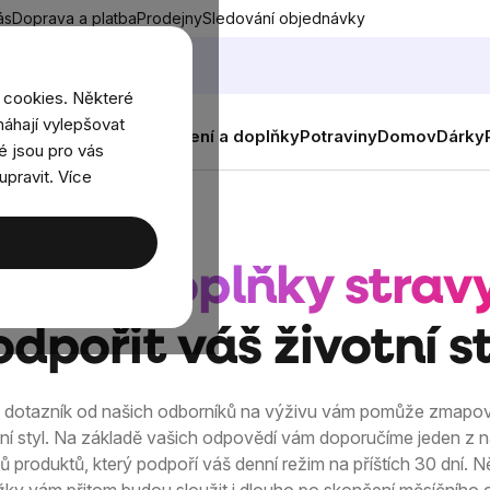
ás
Doprava a platba
Prodejny
Sledování objednávky
 cookies. Některé
áhají vylepšovat
nky
Muži
Ženy
Děti
Oblečení a doplňky
Potraviny
Domov
Dárky
é jsou pro vás
upravit. Více
, jaké
doplňky strav
dpořit váš životní s
ý dotazník od našich odborníků na výživu vám pomůže zmapov
tní styl. Na základě vašich odpovědí vám doporučíme jeden z n
ků produktů, který podpoří váš denní režim na příštích 30 dní. N