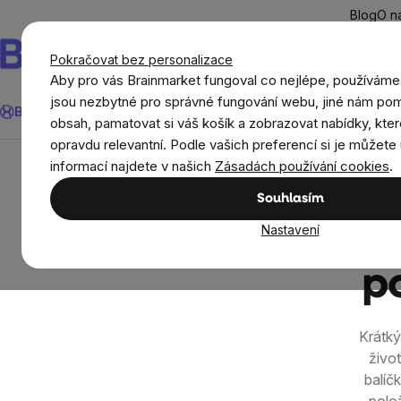
Přejít
Blog
O n
na
obsah
Pokračovat bez personalizace
Aby pro vás Brainmarket fungoval co nejlépe, používáme
Hledat
jsou nezbytné pro správné fungování webu, jiné nám pom
BrainMax®
Léto
Ušetři
Cíle
Doplňky stravy a výživa
Novi
obsah, pamatovat si váš košík a zobrazovat nabídky, kter
opravdu relevantní. Podle vašich preferencí si je můžete 
Dotazník životního stylu
informací najdete v našich
Zásadách používání cookies
.
Souhlasím
Zjistěte
Nastavení
po
Krátk
živo
balíč