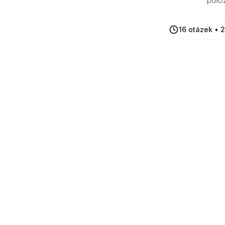
polo
16 otázek • 