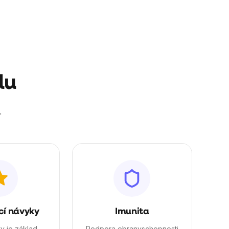
le o doplňkový
lu
.
cí návyky
Imunita
vy je základ.
Podpora obranyschopnosti