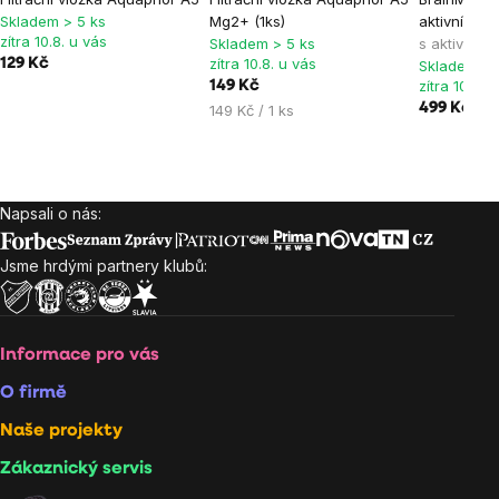
hodnocení
hodnocení
hodnocen
Skladem > 5 ks
Mg2+ (1ks)
aktivním u
produktu
produktu
produktu
zítra 10.8. u vás
Skladem > 5 ks
s aktivním 
je
je
je
zítra 10.8. u vás
129 Kč
Skladem > 
zítra 10.8. 
149 Kč
5,0
5,0
5,0
Měrná
499 Kč
149 Kč / 1 ks
z
z
z
cena:
5
5
5
hvězdiček.
hvězdiček.
hvězdiček
Napsali o nás:
Zápatí
Jsme hrdými partnery klubů:
Informace pro vás
O firmě
Naše projekty
Zákaznický servis