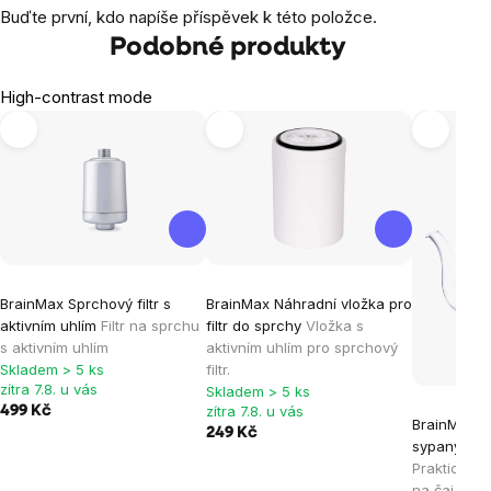
Buďte první, kdo napíše příspěvek k této položce.
Podobné produkty
High-contrast mode
BrainMax Sprchový filtr s
BrainMax Náhradní vložka pro
aktivním uhlím
Filtr na sprchu
filtr do sprchy
Vložka s
s aktivním uhlím
aktivním uhlím pro sprchový
Skladem > 5 ks
filtr.
zítra 7.8. u vás
Skladem > 5 ks
zítra 7.8. u vás
499 Kč
BrainMax P
249 Kč
sypaný čaj s
Praktická 
na čaj z bo