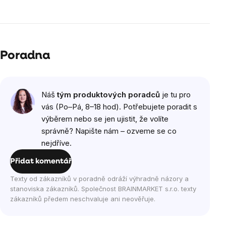
Poradna
Náš
tým produktových poradců
je tu pro
vás (Po–Pá, 8–18 hod). Potřebujete poradit s
výběrem nebo se jen ujistit, že volíte
správně? Napište nám – ozveme se co
nejdříve.
Přidat komentář
Texty od zákazníků v poradně odráží výhradně názory a
stanoviska zákazníků. Společnost BRAINMARKET s.r.o. texty
zákazníků předem neschvaluje ani neověřuje.