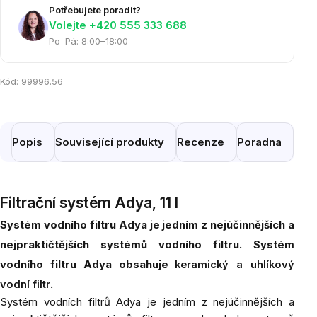
Potřebujete poradit?
Volejte ‭+420 555 333 688
Po–Pá: 8:00–18:00
Kód:
99996.56
Popis
Související produkty
Recenze
Poradna
Pod
Filtrační systém Adya, 11 l
Systém vodního filtru Adya je jedním z nejúčinnějších a
nejpraktičtějších systémů vodního filtru. Systém
vodního filtru Adya obsahuje
keramický a uhlíkový
vodní filtr
.
Systém vodních filtrů Adya je jedním z nejúčinnějších a