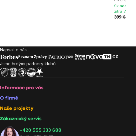
Skladem > 
zítra 7.8. u
399 Kč
Napsali o nás:
Zápatí
Jsme hrdými partnery klubů:
Informace pro vás
O firmě
Naše projekty
Zákaznický servis
‭+420 555 333 688