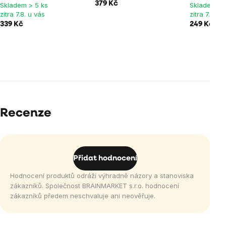
379 Kč
Skladem > 5 ks
Skladem > 
zítra 7.8. u vás
zítra 7.8. u
339 Kč
249 Kč
Recenze
Přidat hodnocení
Hodnocení produktů odráží výhradně názory a stanoviska
zákazníků. Společnost BRAINMARKET s.r.o. hodnocení
zákazníků předem neschvaluje ani neověřuje.