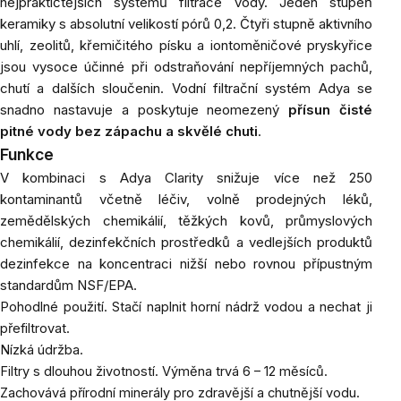
nejpraktičtějších systémů filtrace vody. Jeden stupeň
keramiky s absolutní velikostí pórů 0,2. Čtyři stupně aktivního
uhlí, zeolitů, křemičitého písku a iontoměničové pryskyřice
jsou vysoce účinné při odstraňování nepříjemných pachů,
chutí a dalších sloučenin. Vodní filtrační systém Adya se
snadno nastavuje a poskytuje neomezený
přísun čisté
pitné vody bez zápachu a skvělé chuti
.
Funkce
V kombinaci s Adya Clarity snižuje více než 250
kontaminantů včetně léčiv, volně prodejných léků,
zemědělských chemikálií, těžkých kovů, průmyslových
chemikálií, dezinfekčních prostředků a vedlejších produktů
dezinfekce na koncentraci nižší nebo rovnou přípustným
standardům NSF/EPA.
Pohodlné použití. Stačí naplnit horní nádrž vodou a nechat ji
přefiltrovat.
Nízká údržba.
Filtry s dlouhou životností. Výměna trvá 6 – 12 měsíců.
Zachovává přírodní minerály pro zdravější a chutnější vodu.