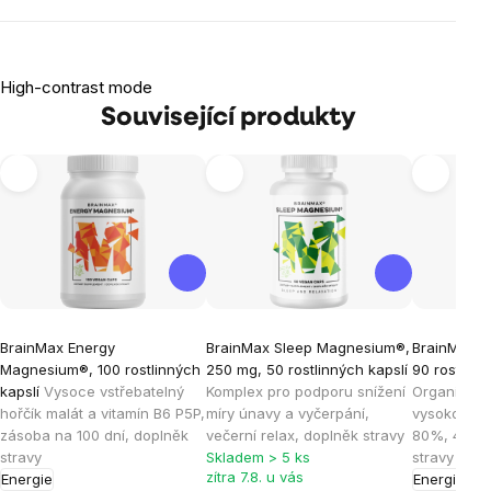
High-contrast mode
Související produkty
BrainMax Energy
BrainMax Sleep Magnesium®,
BrainMax M
Magnesium®, 100 rostlinných
250 mg, 50 rostlinných kapslí
90 rostlinn
kapslí
Vysoce vstřebatelný
Komplex pro podporu snížení
Organická 
hořčík malát a vitamín B6 P5P,
míry únavy a vyčerpání,
vysokou vst
zásoba na 100 dní, doplněk
večerní relax, doplněk stravy
80%, 45 dá
stravy
Skladem > 5 ks
stravy
zítra 7.8. u vás
Energie
Energie