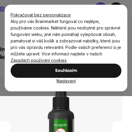
Přejít
Nákupní
na
košík
Pokračovat bez personalizace
obsah
Aby pro vás Brainmarket fungoval co nejlépe,
používáme cookies. Některé jsou nezbytné pro správné
fungování webu, jiné nám pomáhají vylepšovat obsah,
Přírodní kosmetika
Péče o tělo
pamatovat si váš košík a zobrazovat nabídky, které jsou
pro vás opravdu relevantní. Podle vašich preferencí si je
Incognito Insect Repellent, repelent proti
můžete upravit. Více informací najdete v našich
komárům ve spreji, 50 ml
Zásadách používání cookies
.
Neohodnoceno
Průměrné
Souhlasím
hodnocení
produktu
Nastavení
je
0,0
z
5
hvězdiček.