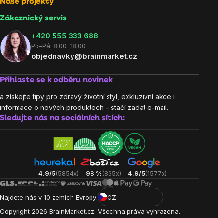
Naše projekty
Zákaznický servis
‭+420 555 333 688
Po–Pá: 8:00–18:00
objednavky@brainmarket.cz
Přihlaste se k odběru novinek
a získejte tipy pro zdravý životní styl, exkluzivní akce i
informace o nových produktech – stačí zadat e-mail.
Sledujte nás na sociálních sítích:
4.9/5
(5854x)
98 %
(865x)
4.9/5
(1577x)
Najdete nás v 10 zemích Evropy:
CZ
Copyright
2026
BrainMarket.cz. Všechna práva vyhrazena.