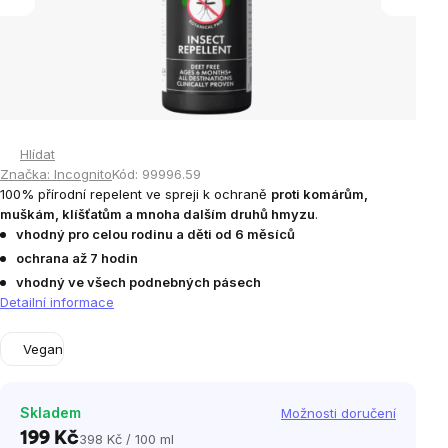
Hlídat
Značka:
Incognito
Kód:
99996.59
100% přírodní repelent ve spreji k ochraně
proti komárům,
muškám, klíšťatům a mnoha dalším druhů hmyzu
.
vhodný pro celou rodinu a děti od 6 měsíců
ochrana až 7 hodin
vhodný ve všech podnebných pásech
Detailní informace
Vegan
Skladem
Možnosti doručení
199 Kč
398 Kč / 100 ml
Měrná