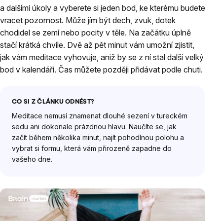
a dalšími úkoly a vyberete si jeden bod, ke kterému budete
vracet pozornost. Může jím být dech, zvuk, dotek
chodidel se zemí nebo pocity v těle. Na začátku úplně
stačí krátká chvíle. Dvě až pět minut vám umožní zjistit,
jak vám meditace vyhovuje, aniž by se z ní stal další velký
bod v kalendáři. Čas můžete později přidávat podle chuti.
CO SI Z ČLÁNKU ODNÉST?
Meditace nemusí znamenat dlouhé sezení v tureckém
sedu ani dokonale prázdnou hlavu. Naučíte se, jak
začít během několika minut, najít pohodlnou polohu a
vybrat si formu, která vám přirozeně zapadne do
vašeho dne.