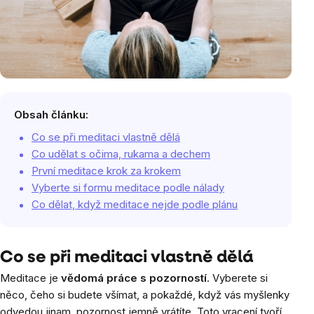
Obsah článku:
Co se při meditaci vlastně dělá
Co udělat s očima, rukama a dechem
První meditace krok za krokem
Vyberte si formu meditace podle nálady
Co dělat, když meditace nejde podle plánu
Co se při meditaci vlastně dělá
Meditace je
vědomá práce s pozorností
. Vyberete si
něco, čeho si budete všímat, a pokaždé, když vás myšlenky
odvedou jinam, pozornost jemně vrátíte. Toto vracení tvoří