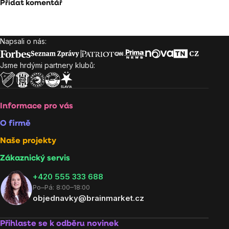
Přidat komentář
Napsali o nás:
Zápatí
Jsme hrdými partnery klubů:
Informace pro vás
O firmě
Naše projekty
Zákaznický servis
‭+420 555 333 688
Po–Pá: 8:00–18:00
objednavky@brainmarket.cz
Přihlaste se k odběru novinek