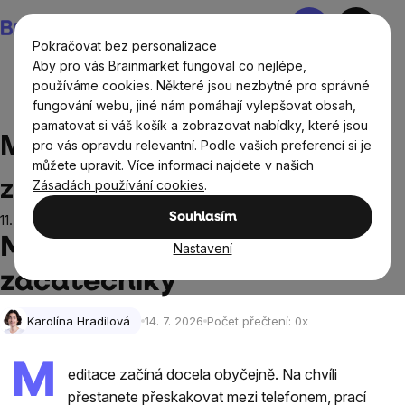
Přejít
Nákupní
na
košík
Pokračovat bez personalizace
obsah
Aby pro vás Brainmarket fungoval co nejlépe,
používáme cookies. Některé jsou nezbytné pro správné
fungování webu, jiné nám pomáhají vylepšovat obsah,
Blog
Meditace: Průvodce pro začátečníky
pamatovat si váš košík a zobrazovat nabídky, které jsou
Meditace: Průvodce pro
pro vás opravdu relevantní. Podle vašich preferencí si je
můžete upravit. Více informací najdete v našich
začátečníky
Zásadách používání cookies
.
Souhlasím
11.3.2025
Meditace: Průvodce pro
Nastavení
začátečníky
Karolína Hradilová
14. 7. 2026
Počet přečtení:
0
x
M
editace začíná docela obyčejně. Na chvíli
přestanete přeskakovat mezi telefonem, prací