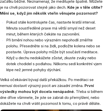
začátku běžné. Neznamenají, že meditujete špatně. Můžete
je na chvíli pozorovat stejně jako dech.
Kde je v těle cítíte?
Mění se, když jim několik vteřin věnujete pozornost?
Pokud stále kontrolujete čas, nastavte kratší interval.
Minuta soustředěné praxe má větší smysl než deset
minut, během kterých čekáte na zazvonění.
Při brnění nohou nebo výrazném nepohodlí změňte
polohu. Přesedněte si na židli, podložte kolena nebo se
postavte. Úprava polohy může být součástí meditace.
Když u dechu nedokážete zůstat, zkuste zvuky nebo
dotek chodidel s podlahou. Někomu sedí konkrétní vjem
lépe než jemné pohyby dýchání.
Velká očekávání bývají další překážkou. Po meditaci se
nemusí dostavit výrazný pocit ani zásadní změna.
První
výsledky mohou být docela nenápadné.
Třeba si během
dne dříve všimnete, že jste se zabrali do přemýšlení, nebo
dokážete na chvíli vrátit pozornost k tomu, co právě děláte.