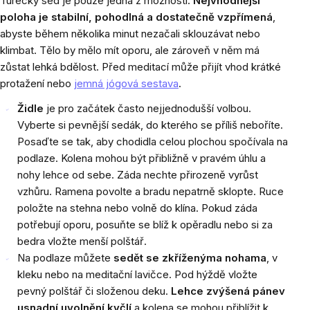
Turecký sed je pouze jedna z možností.
Nejvhodnější
poloha je stabilní, pohodlná a dostatečně vzpřímená
,
abyste během několika minut nezačali sklouzávat nebo
klimbat. Tělo by mělo mít oporu, ale zároveň v něm má
zůstat lehká bdělost. Před meditací může přijít vhod krátké
protažení nebo
jemná jógová sestava
.
Židle
je pro začátek často nejjednodušší volbou.
Vyberte si pevnější sedák, do kterého se příliš neboříte.
Posaďte se tak, aby chodidla celou plochou spočívala na
podlaze. Kolena mohou být přibližně v pravém úhlu a
nohy lehce od sebe. Záda nechte přirozeně vyrůst
vzhůru. Ramena povolte a bradu nepatrně sklopte. Ruce
položte na stehna nebo volně do klína. Pokud záda
potřebují oporu, posuňte se blíž k opěradlu nebo si za
bedra vložte menší polštář.
Na podlaze můžete
sedět se zkříženýma nohama
, v
kleku nebo na meditační lavičce. Pod hýždě vložte
pevný polštář či složenou deku.
Lehce zvýšená pánev
usnadní uvolnění kyčlí
a kolena se mohou přiblížit k