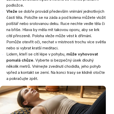
podložce.
Vleže
se dobře provádí především vnímání jednotlivých
částí těla. Položte se na záda a pod kolena můžete vložit
polštář nebo srolovanou deku. Ruce nechte vedle těla či
na břiše. Hlava by měla mít takovou oporu, aby se krk
cítil přirozeně. Poloha vleže může vést k dřímání.
Pomůže otevřít oči, nechat v místnosti trochu více světla
nebo si vybrat kratší meditaci.
Lidem, kteří se cítí lépe v pohybu,
může vyhovovat
pomalá chůze
. Vyberte si bezpečný úsek dlouhý
několik metrů. Vnímejte zvednutí chodidla, jeho pohyb
vpřed a kontakt se zemí. Na konci trasy se klidně otočte
a pokračujte zpět.