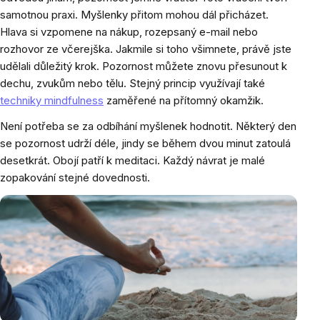
samotnou praxi. Myšlenky přitom mohou dál přicházet.
Hlava si vzpomene na nákup, rozepsaný e-mail nebo
rozhovor ze včerejška. Jakmile si toho všimnete, právě jste
udělali důležitý krok. Pozornost můžete znovu přesunout k
dechu, zvukům nebo tělu. Stejný princip využívají také
techniky mindfulness
zaměřené na přítomný okamžik.
Není potřeba se za odbíhání myšlenek hodnotit. Některý den
se pozornost udrží déle, jindy se během dvou minut zatoulá
desetkrát. Obojí patří k meditaci. Každý návrat je malé
zopakování stejné dovednosti.