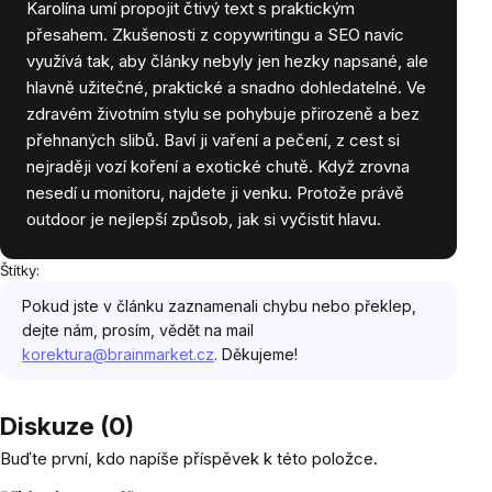
Karolína umí propojit čtivý text s praktickým
přesahem. Zkušenosti z copywritingu a SEO navíc
využívá tak, aby články nebyly jen hezky napsané, ale
hlavně užitečné, praktické a snadno dohledatelné. Ve
zdravém životním stylu se pohybuje přirozeně a bez
přehnaných slibů. Baví ji vaření a pečení, z cest si
nejraději vozí koření a exotické chutě. Když zrovna
nesedí u monitoru, najdete ji venku. Protože právě
outdoor je nejlepší způsob, jak si vyčistit hlavu.
Štítky:
Pokud jste v článku zaznamenali chybu nebo překlep,
dejte nám, prosím, vědět na mail
korektura@brainmarket.cz
. Děkujeme!
Diskuze (0)
Buďte první, kdo napíše příspěvek k této položce.