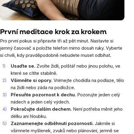
První meditace krok za krokem
Pro první pokus si připravte tři až pět minut. Nastavte si
jemný časovač a položte telefon mimo dosah ruky. Vyberte
si chvíli, kdy pravděpodobně nebudete muset odbíhat.
Usaďte se.
Zvolte židli, polštář nebo jinou polohu, ve
které se cítíte stabilně.
Všimněte si opory.
Vnímejte chodidla na podlaze, tělo
na židli nebo záda na podložce.
Přesuňte pozornost k dechu.
Pozorujte jeden celý
nádech a jeden celý výdech.
Pokračujte dalším dechem.
Není potřeba měnit jeho
délku ani hloubku.
Zaznamenejte odběhnutí pozornosti.
Jakmile si
všimnete myšlenek, zvuků nebo plánování, jemně se