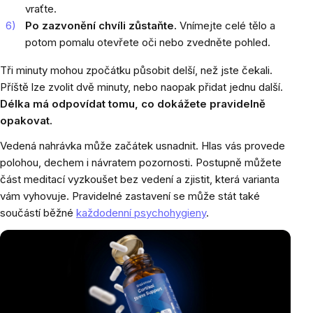
vraťte.
Po zazvonění chvíli zůstaňte.
Vnímejte celé tělo a
potom pomalu otevřete oči nebo zvedněte pohled.
Tři minuty mohou zpočátku působit delší, než jste čekali.
Příště lze zvolit dvě minuty, nebo naopak přidat jednu další.
Délka má odpovídat tomu, co dokážete pravidelně
opakovat.
Vedená nahrávka může začátek usnadnit. Hlas vás provede
polohou, dechem i návratem pozornosti. Postupně můžete
část meditací vyzkoušet bez vedení a zjistit, která varianta
vám vyhovuje. Pravidelné zastavení se může stát také
součástí běžné
každodenní psychohygieny
.