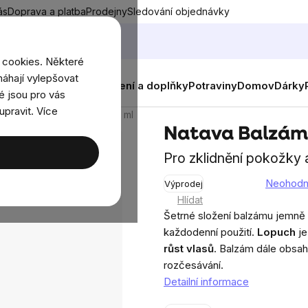
ás
Doprava a platba
Prodejny
Sledování objednávky
 cookies. Některé
áhají vylepšovat
nky
Muži
Ženy
Děti
Oblečení a doplňky
Potraviny
Domov
Dárky
é jsou pro vás
upravit. Více
lzám na vlasy, Lopuch, 250 ml
Natava Balzám 
Pro zklidnění pokožky a
Neohod
Výprodej
Průměrné
Hlídat
hodnocení
Šetrné složení balzámu jemně 
produktu
každodenní použití.
Lopuch
je
je
růst vlasů
. Balzám dále obsa
0,0
rozčesávání.
z
Detailní informace
5
hvězdiček.