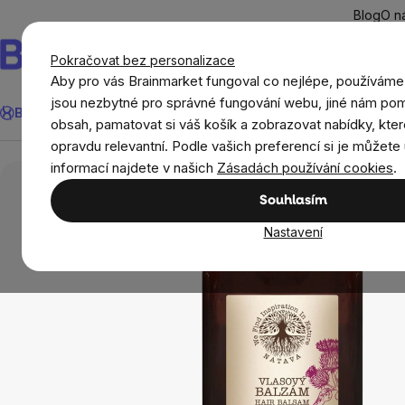
Přejít
Blog
O n
na
obsah
Pokračovat bez personalizace
Aby pro vás Brainmarket fungoval co nejlépe, používáme
Hledat
jsou nezbytné pro správné fungování webu, jiné nám pom
BrainMax®
Léto
Ušetři
Cíle
Doplňky stravy a výživa
Novi
obsah, pamatovat si váš košík a zobrazovat nabídky, kter
opravdu relevantní. Podle vašich preferencí si je můžete 
Přírodní kosmetika
Péče o vlasy
Natava Ba
informací najdete v našich
Zásadách používání cookies
.
Souhlasím
Nastavení