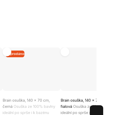
Vyprodáno
Brain osuška, 140 x 70 cm,
Brain osuška, 140 x 70 cm,
černá
Osuška ze 100% bavlny
fialová
Osuška ze 100% bavlny
ideální po sprše i k bazénu
ideální po sprše i k bazénu