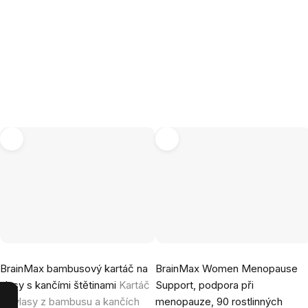
Průměrné
Průměrné
BrainMax bambusový kartáč na
BrainMax Women Menopause
hodnocení
hodnocení
vlasy s kančími štětinami
Kartáč
Support, podpora při
produktu
produktu
na vlasy z bambusu a kančích
menopauze, 90 rostlinných
je
je