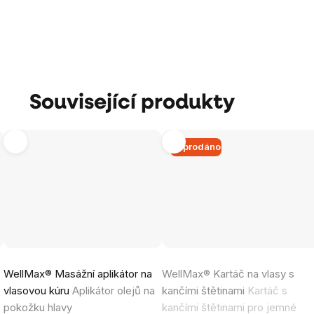
Související produkty
Vyprodáno
Průměrné
Průměrné
WellMax® Masážní aplikátor na
WellMax® Kartáč na vlasy s
hodnocení
hodnocení
vlasovou kúru
Aplikátor olejů na
kančími štětinami
Kartáč s
produktu
produktu
pokožku hlavy
kančími štětinami pro jemné
je
je