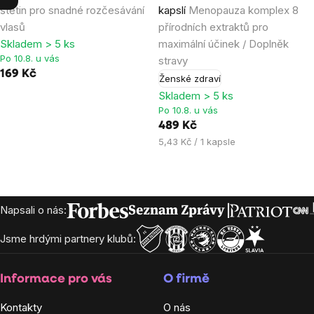
štětin pro snadné rozčesávání
kapslí
Menopauza komplex 8
5,0
4,9
vlasů
přírodních extraktů pro
z
z
Skladem > 5 ks
maximální účinek / Doplněk
5
5
Po 10.8. u vás
stravy
hvězdiček.
hvězdiček.
169 Kč
Ženské zdraví
Skladem > 5 ks
Po 10.8. u vás
489 Kč
Měrná
5,43 Kč / 1 kapsle
cena:
Zápatí
Napsali o nás:
Jsme hrdými partnery klubů:
Informace pro vás
O firmě
Kontakty
O nás