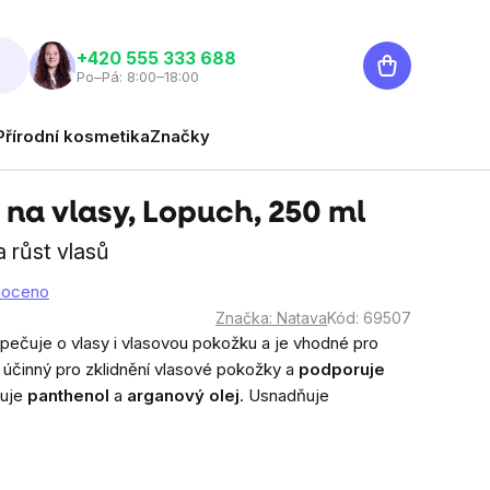
Nákupní
‭+420 555 333 688
Po–Pá: 8:00–18:00
košík
Přírodní kosmetika
Značky
na vlasy, Lopuch, 250 ml
 růst vlasů
noceno
Značka:
Natava
Kód:
69507
pečuje o vlasy i vlasovou pokožku a je vhodné pro
 účinný pro zklidnění vlasové pokožky a
podporuje
huje
panthenol
a
arganový olej
. Usnadňuje