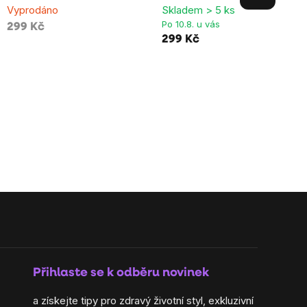
Vyprodáno
Skladem > 5 ks
Po 10.8. u vás
299 Kč
299 Kč
Přihlaste se k odběru novinek
a získejte tipy pro zdravý životní styl, exkluzivní