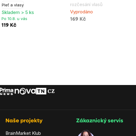
rozčesání vlasů
Pleť a vlasy
3,7
5,0
Vyprodáno
Skladem > 5 ks
z
z
Po 10.8. u vás
169 Kč
5
5
119 Kč
hvězdiček.
hvězdiček.
Naše projekty
Zákaznický servis
BrainMarket Klub