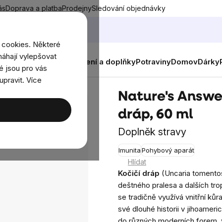
ás
Doprava a platba
Prodejny
Sledování objednávky
 cookies. Některé
áhají vylepšovat
nky
Muži
Ženy
Děti
Oblečení a doplňky
Potraviny
Domov
Dárky
é jsou pro vás
upravit. Více
p, 60 ml
Nature's Answer
dráp, 60 ml
Doplněk stravy
Imunita
Pohybový aparát
Průměr
Hlídat
hodnoce
Kočičí dráp
(Uncaria tomentos
produkt
deštného pralesa a dalších tro
je
se tradičně využívá vnitřní kůr
0,0
své dlouhé historii v jihoamer
z
do různých moderních forem,