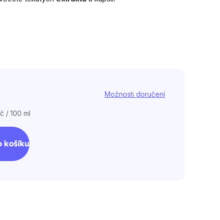
ek.
Možnosti doručení
č / 100 ml
 košíku