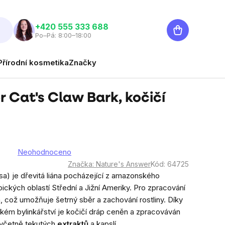
Nákupní
‭+420 555 333 688
Po–Pá: 8:00–18:00
košík
Přírodní kosmetika
Značky
 Cat's Claw Bark, kočičí
Neohodnoceno
né
Značka:
Nature's Answer
Kód:
64725
ní
a) je dřevitá liána pocházející z amazonského
u
pických oblastí Střední a Jižní Ameriky. Pro zpracování
a, což umožňuje šetrný sběr a zachování rostliny. Díky
ickém bylinkářství je kočičí dráp ceněn a zpracováván
 včetně tekutých
extraktů
a kapslí.