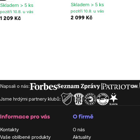
Skladem > 5 ks
Skladem > 5 ks
5,0
5,0
pozítří 10.8. u vás
pozítří 10.8. u vás
z
z
2 099 Kč
1 209 Kč
5
5
hvězdiček.
hvězdiček.
Zápatí
Napsali o nás:
Jsme hrdými partnery klubů:
Informace pro vás
O firmě
Kontakty
O nás
Vaše oblíbené produkty
Aktuality