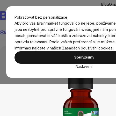
Přejít
Blog
O n
na
obsah
Pokračovat bez personalizace
Aby pro vás Brainmarket fungoval co nejlépe, používáme
Hledat
jsou nezbytné pro správné fungování webu, jiné nám pom
BrainMax®
Léto
Ušetři
Cíle
Doplňky stravy a výživa
Novi
obsah, pamatovat si váš košík a zobrazovat nabídky, kter
opravdu relevantní. Podle vašich preferencí si je můžete 
Cíle
Nature's Answer Cat's Claw Bark, kočičí drá
informací najdete v našich
Zásadách používání cookies
.
Souhlasím
Nastavení