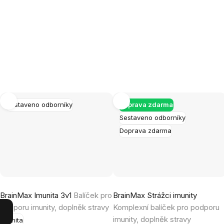
Sestaveno odborníky
Doprava zdarma
Sestaveno odborníky
Doprava zdarma
Průměrné
Průměrné
BrainMax Imunita 3v1
Balíček pro
BrainMax Strážci imunity
hodnocení
hodnocení
podporu imunity, doplněk stravy
Komplexní balíček pro podporu
produktu
produktu
imunity, doplněk stravy
Imunita
je
je