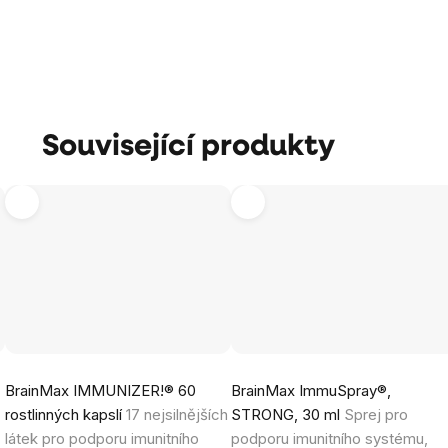
Související produkty
Průměrné
Průměrné
BrainMax IMMUNIZER!® 60
BrainMax ImmuSpray®,
hodnocení
hodnocení
rostlinných kapslí
17 nejsilnějších
STRONG, 30 ml
Sprej pro
produktu
produktu
látek pro podporu imunitního
podporu imunitního systému,
je
je