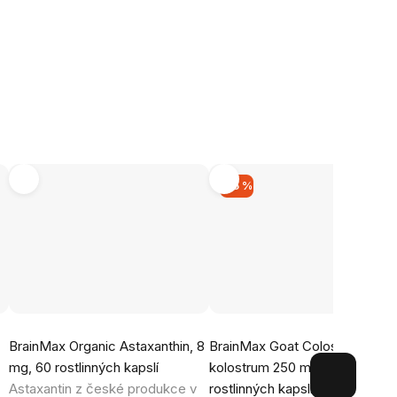
–15 %
Průměrné
Průměrné
BrainMax Organic Astaxanthin, 8
BrainMax Goat Colostrum®, ko
hodnocení
hodnocení
mg, 60 rostlinných kapslí
kolostrum 250 mg, 100
produktu
produktu
Astaxantin z české produkce v
rostlinných kapslí
České kozí
je
je