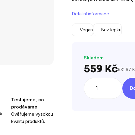
5
hvězdič
Detailní informace
Vegan
Bez lepku
Skladem
559 Kč
931,67 K
Měrná
cena:
Do
Testujeme, co
prodáváme
i
Ověřujeme vysokou
kvalitu produktů.