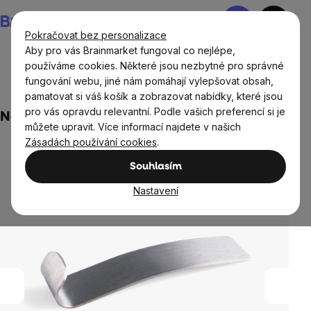
Přejít
Nákupní
na
košík
Pokračovat bez personalizace
obsah
Aby pro vás Brainmarket fungoval co nejlépe,
používáme cookies. Některé jsou nezbytné pro správné
fungování webu, jiné nám pomáhají vylepšovat obsah,
Domov
Boxy na jídlo, lahve, šejkry, tašky
pamatovat si váš košík a zobrazovat nabídky, které jsou
pro vás opravdu relevantní. Podle vašich preferencí si je
Nerezová lžička
můžete upravit. Více informací najdete v našich
2 hodnocení
Zásadách používání cookies
.
Průměrné
hodnocení
Souhlasím
produktu
je
Nastavení
4,5
z
5
hvězdiček.