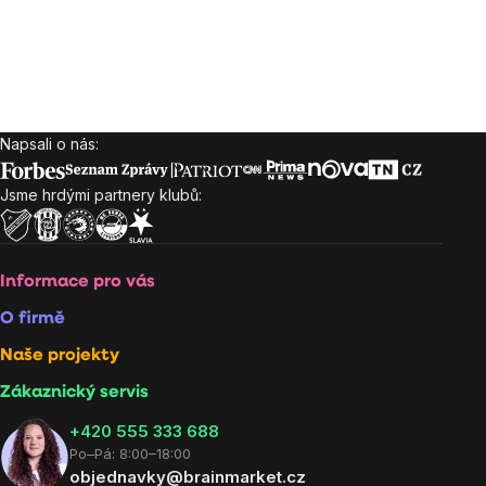
Napsali o nás:
Zápatí
Jsme hrdými partnery klubů:
Informace pro vás
O firmě
Naše projekty
Zákaznický servis
‭+420 555 333 688
Po–Pá: 8:00–18:00
objednavky@brainmarket.cz