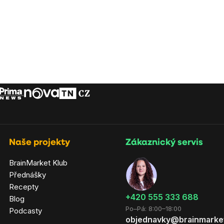
Naše projekty
Zákaznický servis
BrainMarket Klub
Přednášky
Recepty
‭+420 555 333 688
Blog
Po–Pá: 8:00–18:00
Podcasty
objednavky@brainmarke