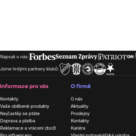
Zápatí
Napsali o nás:
Jsme hrdými partnery klubů:
Informace pro vás
O firmě
Kontakty
O nás
Vaše oblíbené produkty
Aktuality
Nejčastěji se ptáte
Prodejny
Doprava a platba
Kontakty
Reklamace a vrácení zboží
Kariéra
Pro influencery
Vlastní potravinářská výroba