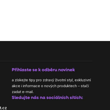
Přihlaste se k odběru novinek
a získejte tipy pro zdravý životní styl, exkluzivní
akce i informace o nových produktech – stačí
zadat e-mail.
Sledujte nás na sociálních sítích:
t.cz