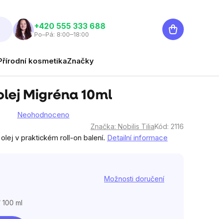
Nákupní
‭+420 555 333 688
Po–Pá: 8:00–18:00
košík
Přírodní kosmetika
Značky
olej Migréna 10ml
Neohodnoceno
né
Značka:
Nobilis Tilia
Kód:
2116
ní
Detailní informace
olej v praktickém roll-on balení.
u
Možnosti doručení
ek.
/ 100 ml