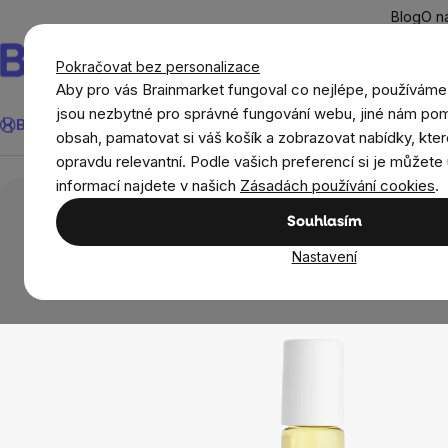
Přejít
Blog
O n
na
obsah
Pokračovat bez personalizace
Aby pro vás Brainmarket fungoval co nejlépe, používáme
Hledat
jsou nezbytné pro správné fungování webu, jiné nám pom
BrainMax®
Léto
Ušetři
Cíle
Doplňky stravy a výživa
Novi
obsah, pamatovat si váš košík a zobrazovat nabídky, kter
opravdu relevantní. Podle vašich preferencí si je můžete 
Domov
Aromaterapie
Nobilis, Aroma olej M
informací najdete v našich
Zásadách používání cookies
.
Souhlasím
Nastavení