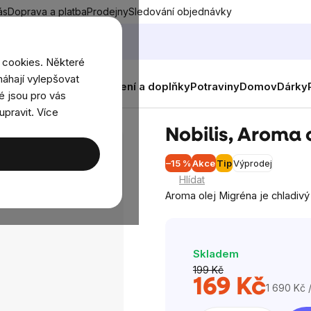
ás
Doprava a platba
Prodejny
Sledování objednávky
 cookies. Některé
áhají vylepšovat
nky
Muži
Ženy
Děti
Oblečení a doplňky
Potraviny
Domov
Dárky
é jsou pro vás
upravit. Více
igréna 10ml
Nobilis, Aroma 
–15 %
Akce
Tip
Výprodej
Průměr
Hlídat
hodnoce
Aroma olej Migréna je chladivý 
produkt
je
0,0
Skladem
z
199 Kč
5
169 Kč
hvězdič
1 690 Kč 
Měrná
cena: