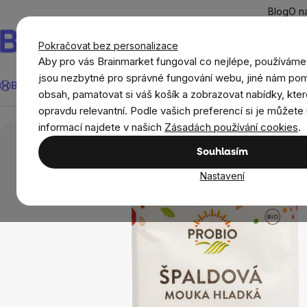
Přejít
Blog
O n
na
obsah
Pokračovat bez personalizace
Aby pro vás Brainmarket fungoval co nejlépe, používáme
Hledat
jsou nezbytné pro správné fungování webu, jiné nám pom
BrainMax®
Léto
Ušetři
Cíle
Doplňky stravy a výživa
Novi
obsah, pamatovat si váš košík a zobrazovat nabídky, kter
opravdu relevantní. Podle vašich preferencí si je můžete 
Potraviny
Mouky, směsi a pudingy
PROBIO 
informací najdete v našich
Zásadách používání cookies
.
Souhlasím
Nastavení