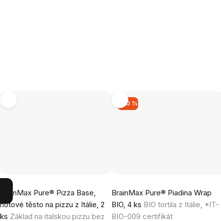
–20 %
Průměrné
Průměrné
BrainMax Pure® Pizza Base,
BrainMax Pure® Piadina Wrap
hodnocení
hodnocení
hotové těsto na pizzu z Itálie, 2
BIO, 4 ks
BIO tortila z Itálie, *IT-
produktu
produktu
ks
Základ na italskou pizzu bez
BIO-009 certifikát
je
je