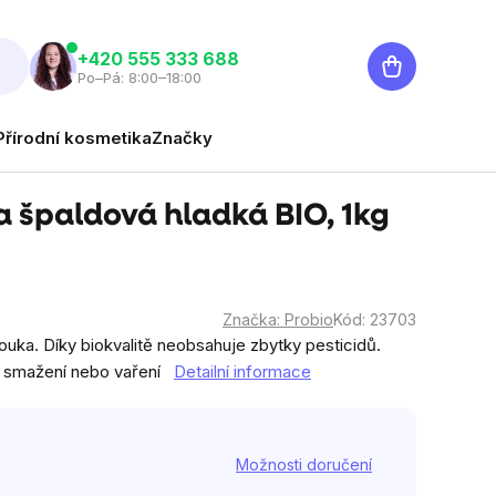
Nákupní
‭+420 555 333 688
Po–Pá: 8:00–18:00
košík
Přírodní kosmetika
Značky
 špaldová hladká BIO, 1kg
Značka:
Probio
Kód:
23703
uka. Díky biokvalitě neobsahuje zbytky pesticidů.
, smažení nebo vaření
Detailní informace
Možnosti doručení