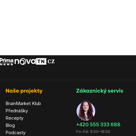
Naše projekty
Zákaznický servis
BrainMarket Klub
Přednášky
Recepty
‭+420 555 333 688
Blog
Po–Pá: 8:00–18:00
Podcasty