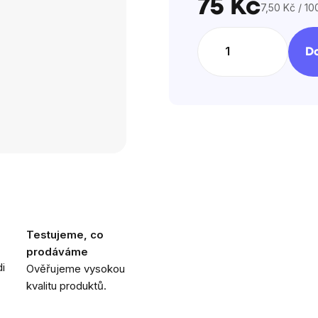
75 Kč
7,50 Kč / 10
Měrná
cena:
Do
Testujeme, co
prodáváme
i
Ověřujeme vysokou
kvalitu produktů.