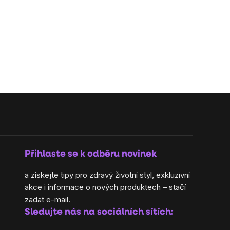
Přihlaste se k odběru novinek
a získejte tipy pro zdravý životní styl, exkluzivní
akce i informace o nových produktech – stačí
zadat e-mail.
Sledujte nás na sociálních sítích: