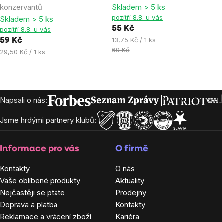
konzervantů
Skladem > 5 ks
5,0
5,0
pozítří 8.8. u vás
Skladem > 5 ks
z
z
55 Kč
pozítří 8.8. u vás
5
5
Měrná
13,75 Kč / 1 ks
59 Kč
hvězdiček.
hvězdiček.
cena:
69 Kč
Měrná
29,50 Kč / 1 ks
cena:
Zápatí
Napsali o nás:
Jsme hrdými partnery klubů:
Informace pro vás
O firmě
Kontakty
O nás
Vaše oblíbené produkty
Aktuality
Nejčastěji se ptáte
Prodejny
Doprava a platba
Kontakty
Reklamace a vrácení zboží
Kariéra