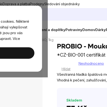
ás
Doprava a platba
Prodejny
Sledování objednávky
 cookies. Některé
áhají vylepšovat
nky
Muži
Ženy
Děti
Oblečení a doplňky
Potraviny
Domov
Dárky
é jsou pro vás
upravit. Více
- Mouka špaldová hladká BIO, 1kg
PROBIO - Mouka
*CZ-BIO-001 certifikát
Neohodnoceno
Průměrné
Hlídat
hodnocení
Všestranná hladká špaldová mo
produktu
Vhodná k pečení, zahušťování
je
0,0
z
Skladem
5
hvězdiček.