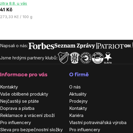
zítra 8.8. u vás
5,0
41 Kč
z
Měrná
273,33 Kč / 100 g
5
cena:
hvězdiček.
Zápatí
Napsali o nás:
Jsme hrdými partnery klubů:
Informace pro vás
O firmě
Kontakty
O nás
Vaše oblíbené produkty
Aktuality
Nejčastěji se ptáte
Prodejny
Doprava a platba
Kontakty
Reklamace a vrácení zboží
Kariéra
Pro influencery
Vlastní potravinářská výroba
Sleva pro bezpečnostní složky
Pro influencery