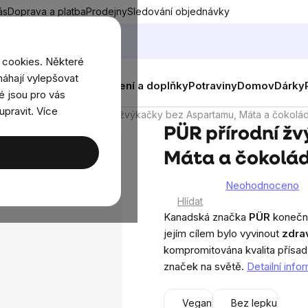
ás
Doprava a platba
Prodejny
Sledování objednávky
 cookies. Některé
áhají vylepšovat
nky
Muži
Ženy
Děti
Oblečení a doplňky
Potraviny
Domov
Dárky
é jsou pro vás
upravit. Více
ýkačky
PÜR přírodní žvýkačky bez Aspartamu, Máta a čokolád
PÜR přírodní ž
Máta a čokolád
Neohodnoceno
Průměrné
Hlídat
hodnocení
Kanadská značka
PÜR
konečně
produktu
jejím cílem bylo vyvinout
zdra
je
kompromitována kvalita přísad
0,0
značek na světě.
Detailní inf
z
5
Vegan
Bez lepku