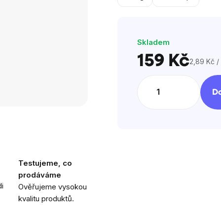
hvězdiček.
Skladem
159 Kč
2,89 Kč / 
Měrná
cena:
Do
Testujeme, co
prodáváme
i
Ověřujeme vysokou
kvalitu produktů.