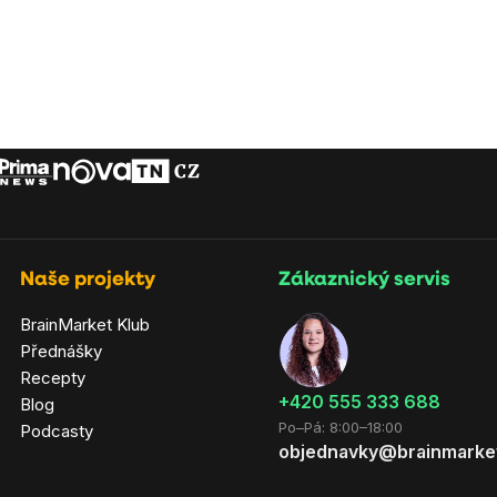
Naše projekty
Zákaznický servis
BrainMarket Klub
Přednášky
Recepty
‭+420 555 333 688
Blog
Po–Pá: 8:00–18:00
Podcasty
objednavky@brainmarke