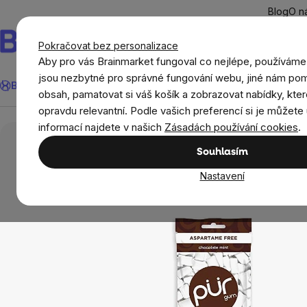
Přejít
Blog
O n
na
obsah
Pokračovat bez personalizace
Aby pro vás Brainmarket fungoval co nejlépe, používáme
Hledat
jsou nezbytné pro správné fungování webu, jiné nám pom
BrainMax®
Léto
Ušetři
Cíle
Doplňky stravy a výživa
Novi
obsah, pamatovat si váš košík a zobrazovat nabídky, kter
opravdu relevantní. Podle vašich preferencí si je můžete 
Potraviny
Sladké snacky a slané krekry
Žv
informací najdete v našich
Zásadách používání cookies
.
Souhlasím
Nastavení