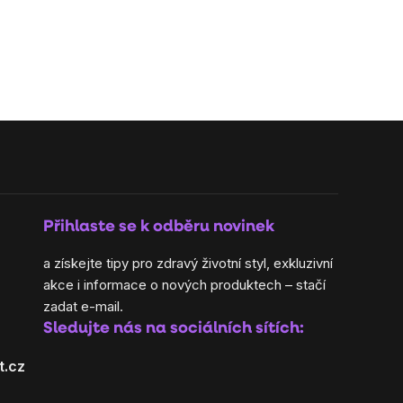
Přihlaste se k odběru novinek
a získejte tipy pro zdravý životní styl, exkluzivní
akce i informace o nových produktech – stačí
zadat e-mail.
Sledujte nás na sociálních sítích:
t.cz