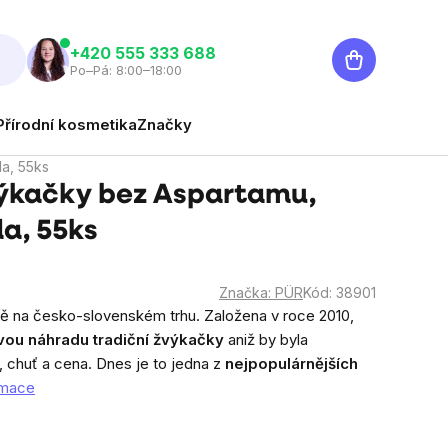
Nákupní
‭+420 555 333 688
Po–Pá: 8:00–18:00
košík
Přírodní kosmetika
Značky
a, 55ks
výkačky bez Aspartamu,
a, 55ks
Značka:
PÜR
Kód:
38901
 na česko-slovenském trhu. Založena v roce 2010,
vou náhradu tradiční žvýkačky
aniž by byla
, chuť a cena. Dnes je to jedna z
nejpopulárnějších
ormace