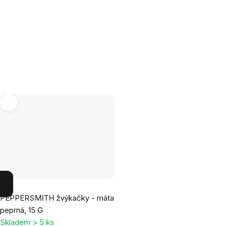
Průměrné
PEPPERSMITH žvýkačky - máta
hodnocení
peprná, 15 G
produktu
Skladem > 5 ks
je