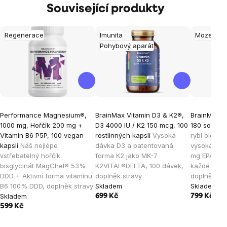
Související produkty
Regenerace
Imunita
Mozek
Pohybový aparát
Performance Magnesium®,
BrainMax Vitamin D3 & K2®,
BrainMax O
1000 mg, Hořčík 200 mg +
D3 4000 IU / K2 150 mcg, 100
180 softgel
Vitamín B6 P5P, 100 vegan
rostlinných kapslí
Vysoká
rybí olej, n
kapslí
Náš nejlépe
dávka D3 a patentovaná
vysoká vstř
vstřebatelný hořčík
forma K2 jako MK-7
mg EPA a 2
bisglycinát MagChel® 53%
K2VITAL®DELTA, 100 dávek,
každé kapsl
DDD + Aktivní forma vitamínu
doplněk stravy
doplněk st
B6 100% DDD, doplněk stravy
Skladem
Skladem
Skladem
699 Kč
799 Kč
599 Kč