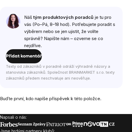
Náš
tým produktových poradců
je tu pro
vás (Po–Pá, 8–18 hod). Potřebujete poradit s
výběrem nebo se jen ujistit, že volíte
správně? Napište nám – ozveme se co
nejdříve.
Přidat komentář
Texty od zákazníků v poradně odráží výhradně názory a
stanoviska zákazníků. Společnost BRAINMARKET s.r.o. texty
zákazníků předem neschvaluje ani neověřuje.
Buďte první, kdo napíše příspěvek k této položce.
Napsali o nás:
Zápatí
Jsme hrdými partnery klubů: