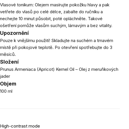
Vlasové tonikum: Olejem masírujte pokožku hlavy a pak
vetřete do vlasů po celé délce, zabalte do ručníku a
nechejte 10 minut působit, poté opláchněte. Takové
ošetření pomůže vlasům suchým, lámavým a bez vitality.
Upozornění
Pouze k vnějšímu použití! Skladujte na suchém a tmavém
místě při pokojové teplotě. Po otevření spotřebujte do 3
měsíců.
Složení
Prunus Armeniaca (Apricot) Kernel Oil – Olej z meruňkových
jader
Objem
100 ml
High-contrast mode