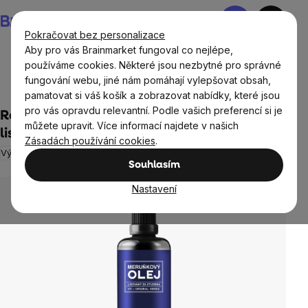
Přejít
Nákupní
na
košík
Pokračovat bez personalizace
obsah
Aby pro vás Brainmarket fungoval co nejlépe,
používáme cookies. Některé jsou nezbytné pro správné
fungování webu, jiné nám pomáhají vylepšovat obsah,
Přírodní kosmetika
pamatovat si váš košík a zobrazovat nabídky, které jsou
pro vás opravdu relevantní. Podle vašich preferencí si je
Renovality - Meruňkový olej za studena
můžete upravit. Více informací najdete v našich
lisovaný, 100ml s pumpičkou
Zásadách používání cookies
.
Výprodej
Neohodnoceno
Průměrné
Souhlasím
hodnocení
produktu
Nastavení
je
0,0
z
5
hvězdiček.