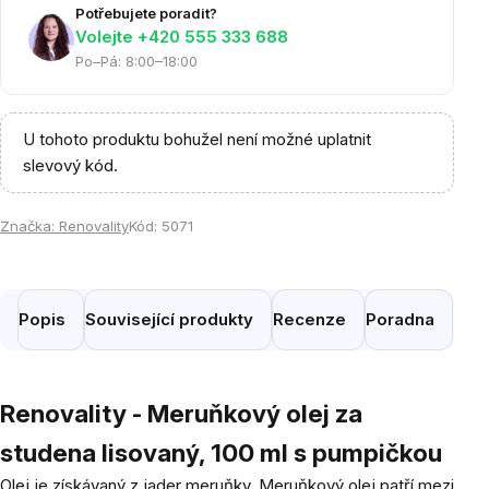
Potřebujete poradit?
Volejte ‭+420 555 333 688
Po–Pá: 8:00–18:00
U tohoto produktu bohužel není možné uplatnit
slevový kód.
Značka:
Renovality
Kód:
5071
Popis
Související produkty
Recenze
Poradna
Renovality - Meruňkový olej za
studena lisovaný, 100 ml s pumpičkou
Olej je získávaný z jader meruňky. Meruňkový olej patří mezi