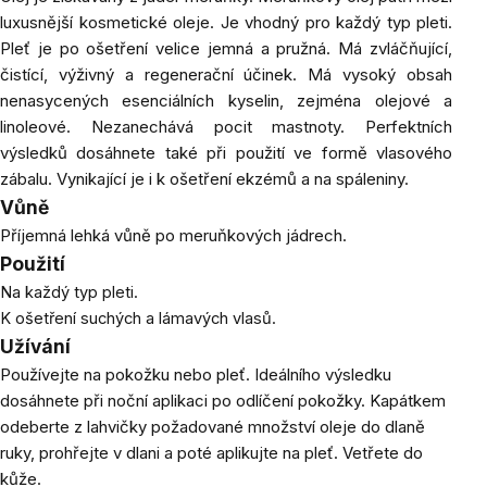
luxusnější kosmetické oleje. Je vhodný pro každý typ pleti.
Pleť je po ošetření velice jemná a pružná. Má zvláčňující,
čistící, výživný a regenerační účinek. Má vysoký obsah
nenasycených esenciálních kyselin, zejména olejové a
linoleové. Nezanechává pocit mastnoty. Perfektních
výsledků dosáhnete také při použití ve formě vlasového
zábalu. Vynikající je i k ošetření ekzémů a na spáleniny.
Vůně
Příjemná lehká vůně po meruňkových jádrech.
Použití
Na každý typ pleti.
K ošetření suchých a lámavých vlasů.
Užívání
Používejte na pokožku nebo pleť. Ideálního výsledku
dosáhnete při noční aplikaci po odlíčení pokožky. Kapátkem
odeberte z lahvičky požadované množství oleje do dlaně
ruky, prohřejte v dlani a poté aplikujte na pleť. Vetřete do
kůže.