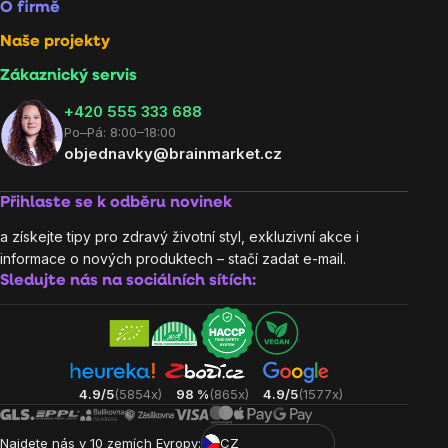
O firmě
Naše projekty
Zákaznický servis
‭+420 555 333 688
Po–Pá: 8:00–18:00
objednavky@brainmarket.cz
Přihlaste se k odběru novinek
a získejte tipy pro zdravý životní styl, exkluzivní akce i
informace o nových produktech – stačí zadat e-mail.
Sledujte nás na sociálních sítích:
4.9/5
(5854x)
98 %
(865x)
4.9/5
(1577x)
Najdete nás v 10 zemích Evropy:
CZ