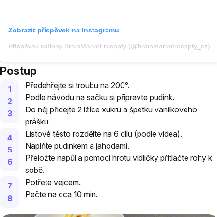
Zobrazit příspěvek na Instagramu
Příspěvek sdílený BrainMarket recepty (@brainmarketrecepty_cz)
Postup
Předehřejte si troubu na 200°.
Podle návodu na sáčku si připravte pudink.
Do něj přidejte 2 lžíce xukru a špetku vanilkového
prášku.
Listové těsto rozdělte na 6 dílu (podle videa).
Naplňte pudinkem a jahodami.
Přeložte napůl a pomocí hrotu vidličky přitlačte rohy k
sobě.
Potřete vejcem.
Pečte na cca 10 min.