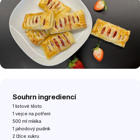
Souhrn ingrediencí
1 listové těsto
1 vejce na potření
500 ml mléka
1 jahodový pudink
2 lžíce
xukru