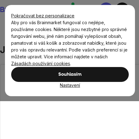
Přejít
Nákupní
na
košík
Pokračovat bez personalizace
obsah
Aby pro vás Brainmarket fungoval co nejlépe,
používáme cookies. Některé jsou nezbytné pro správné
fungování webu, jiné nám pomáhají vylepšovat obsah,
Recepty
Sladké recepty
Jahodové taštičky
pamatovat si váš košík a zobrazovat nabídky, které jsou
Jahodové taštičky
pro vás opravdu relevantní. Podle vašich preferencí si je
můžete upravit. Více informací najdete v našich
Zásadách používání cookies
.
Souhlasím
Nastavení