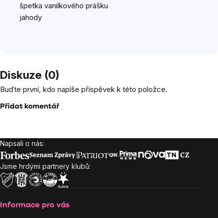
špetka
vanilkového prášku
jahody
Diskuze (0)
Buďte první, kdo napíše příspěvek k této položce.
Přidat komentář
Napsali o nás:
Zápatí
Jsme hrdými partnery klubů:
Informace pro vás