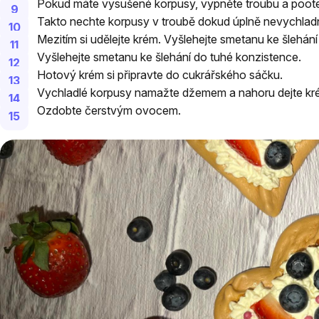
Pokud máte vysušené korpusy, vypněte troubu a poote
Takto nechte korpusy v troubě dokud úplně nevychlad
Mezitím si udělejte krém. Vyšlehejte smetanu ke šlehán
Vyšlehejte smetanu ke šlehání do tuhé konzistence.
Hotový krém si připravte do cukrářského sáčku.
Vychladlé korpusy namažte džemem a nahoru dejte kr
Ozdobte čerstvým ovocem.