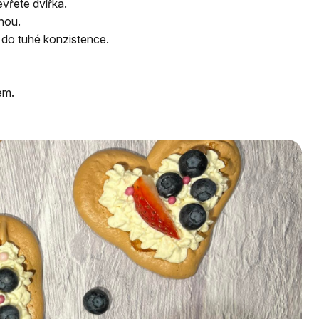
vřete dvířka.
nou.
í do tuhé konzistence.
ém.