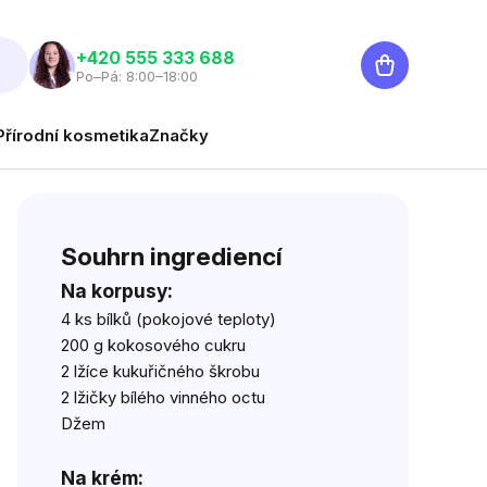
Nákupní
‭+420 555 333 688
Po–Pá: 8:00–18:00
košík
Přírodní kosmetika
Značky
Souhrn ingrediencí
Na korpusy:
4 ks bílků (pokojové teploty)
200 g
kokosového cukru
2 lžíce kukuřičného škrobu
2 lžičky bílého vinného octu
Džem
Na krém: