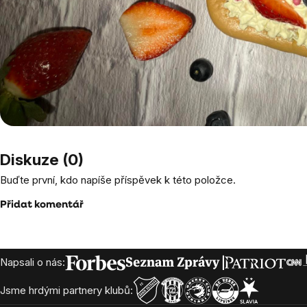
Diskuze (0)
Buďte první, kdo napíše příspěvek k této položce.
Přidat komentář
Zápatí
Napsali o nás:
Jsme hrdými partnery klubů: