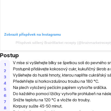
Zobrazit příspěvek na Instagramu
Příspěvek sdílený BrainMarket recepty (@brainmarketrecept
Postup
V míse si vyšlehejte bílky se špetkou soli do pevného s
Postupně přidávejte kokosový cukr, kukuřičný škrob a 
Vyšlehejte do husté hmoty, kterou naplňte cukrářský s
Předehřejte si horkovzdušnou troubu na 180 °C.
Na plech vyložený pečícím papírem vytvořte srdíčka.
Do každého pomocí lžičky vytvořte prohlubeň na násl
Snižte teplotu na 120 °C a vložte do trouby.
Korpusy sušte 45-50 minut.