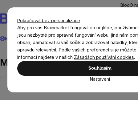
Přejít
Blog
O n
na
obsah
Pokračovat bez personalizace
Aby pro vás Brainmarket fungoval co nejlépe, používáme
Hledat
jsou nezbytné pro správné fungování webu, jiné nám pom
BrainMax®
Léto
Ušetři
Cíle
Doplňky stravy a výživa
Novi
obsah, pamatovat si váš košík a zobrazovat nabídky, kter
opravdu relevantní. Podle vašich preferencí si je můžete 
Recepty
Sladké recepty
Mini pavlova srdí
informací najdete v našich
Zásadách používání cookies
.
Mini pavlova srdíčka
Souhlasím
Nastavení