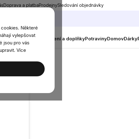
ás
Doprava a platba
Prodejny
Sledování objednávky
 cookies. Některé
áhají vylepšovat
nky
Muži
Ženy
Děti
Oblečení a doplňky
Potraviny
Domov
Dárky
é jsou pro vás
upravit. Více
čka