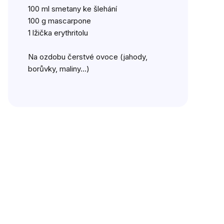
100 ml smetany ke šlehání
100 g mascarpone
1 lžička
erythritolu
Na ozdobu
čerstvé ovoce (jahody,
borůvky, maliny…)