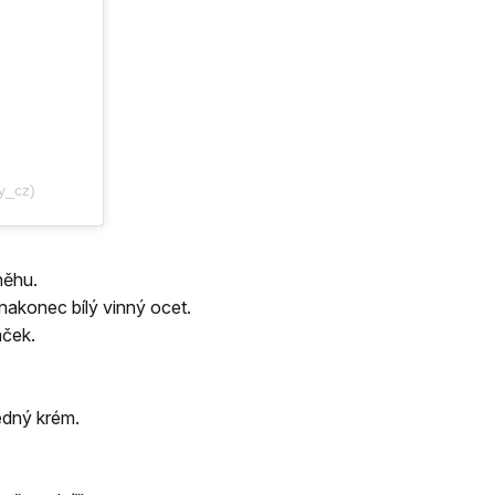
y_cz)
něhu.
nakonec bílý vinný ocet.
áček.
edný krém.