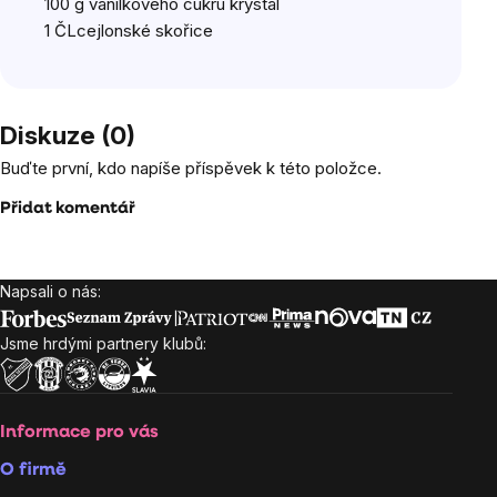
100 g vanilkového cukru krystal
1 ČL
cejlonské skořice
Diskuze (0)
Buďte první, kdo napíše příspěvek k této položce.
Přidat komentář
Napsali o nás:
Zápatí
Jsme hrdými partnery klubů:
Informace pro vás
O firmě