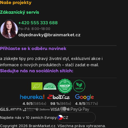
Naše projekty
Zákaznický servis
‭+420 555 333 688
Po–Pá: 8:00–18:00
objednavky@brainmarket.cz
Přihlaste se k odběru novinek
a získejte tipy pro zdravý životní styl, exkluzivní akce i
informace o nových produktech – stačí zadat e-mail.
Sledujte nás na sociálních sítích:
4.9/5
(5854x)
98 %
(865x)
4.9/5
(1577x)
Najdete nás v 10 zemích Evropy:
CZ
Copyright
2026
BrainMarket.cz. Všechna práva vyhrazena.