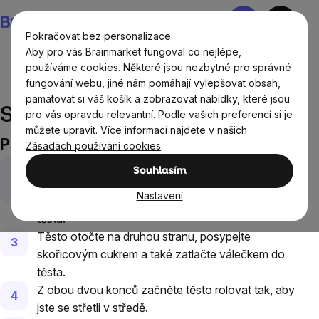
Přejít
Nákupní
na
košík
Pokračovat bez personalizace
obsah
Aby pro vás Brainmarket fungoval co nejlépe,
používáme cookies. Některé jsou nezbytné pro správné
fungování webu, jiné nám pomáhají vylepšovat obsah,
Recepty
Sladké recepty
Skořicové sušenky
pamatovat si váš košík a zobrazovat nabídky, které jsou
Skořicové sušenky
pro vás opravdu relevantní. Podle vašich preferencí si je
můžete upravit. Více informací najdete v našich
Postup
Zásadách používání cookies
.
V misce smíchejte skořici s cukrem.
Souhlasím
Listové těsto rozválejte na tenký plát, posypejte
Nastavení
skořicovým cukrem a válečkem ho zatlačte do
těsta.
Těsto otočte na druhou stranu, posypejte
skořicovým cukrem a také zatlačte válečkem do
těsta.
Z obou dvou konců začněte těsto rolovat tak, aby
jste se střetli v středě.