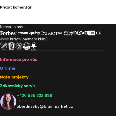
Přidat komentář
Napsali o nás:
Zápatí
Jsme hrdými partnery klubů:
Informace pro vás
O firmě
Naše projekty
Zákaznický servis
‭+420 555 333 688
Po–Pá: 8:00–18:00
objednavky@brainmarket.cz