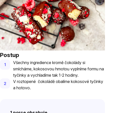
Postup
Všechny ingredience kromě čokolády si
smícháme, kokosovou hmotou vyplníme formu na
tyčinky a vychladíme tak 1-2 hodiny.
V roztopené čokoládě obalíme kokosové tyčinky
a hotovo.
1 porce obsahuje