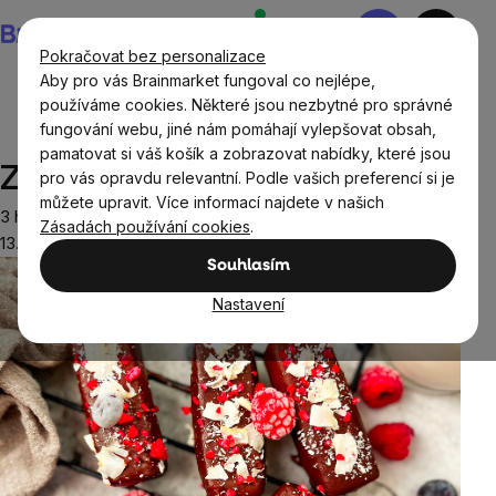
Přejít
Nákupní
na
košík
Pokračovat bez personalizace
obsah
Aby pro vás Brainmarket fungoval co nejlépe,
používáme cookies. Některé jsou nezbytné pro správné
fungování webu, jiné nám pomáhají vylepšovat obsah,
Recepty
Sladké recepty
Zdravé bounty tyčinky
pamatovat si váš košík a zobrazovat nabídky, které jsou
Zdravé bounty tyčinky
pro vás opravdu relevantní. Podle vašich preferencí si je
můžete upravit. Více informací najdete v našich
3 hodiny
Zásadách používání cookies
.
13.02.2023
Souhlasím
Nastavení