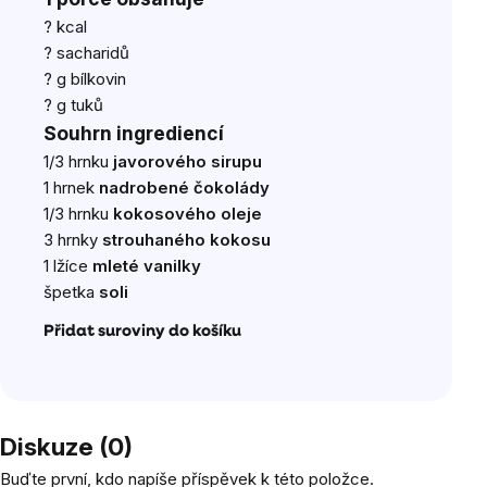
? kcal
? sacharidů
? g bílkovin
? g tuků
Souhrn ingrediencí
1/3 hrnku
javorového sirupu
1 hrnek
nadrobené čokolády
1/3 hrnku
kokosového oleje
3 hrnky
strouhaného kokosu
1 lžíce
mleté vanilky
špetka
soli
Přidat suroviny do košíku
Diskuze (0)
Buďte první, kdo napíše příspěvek k této položce.