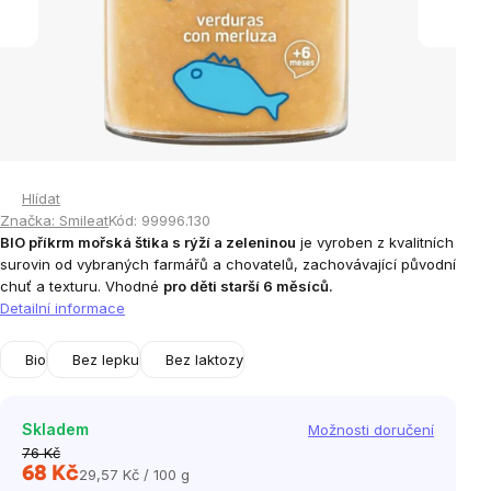
Hlídat
Značka:
Smileat
Kód:
99996.130
BIO příkrm mořská štika s rýží a zeleninou
je vyroben z kvalitních
surovin od vybraných farmářů a chovatelů, zachovávající původní
chuť a texturu. Vhodné
pro děti starší 6 měsíců.
Detailní informace
Bio
Bez lepku
Bez laktozy
Skladem
Možnosti doručení
76 Kč
68 Kč
29,57 Kč / 100 g
Měrná