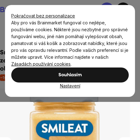
Přejít
Nákupní
na
košík
Pokračovat bez personalizace
obsah
Aby pro vás Brainmarket fungoval co nejlépe,
používáme cookies. Některé jsou nezbytné pro správné
fungování webu, jiné nám pomáhají vylepšovat obsah,
Děti
Zdravá výživa a potraviny pro děti
pamatovat si váš košík a zobrazovat nabídky, které jsou
pro vás opravdu relevantní. Podle vašich preferencí si je
Smileat příkrm mořská štika s rýží a
můžete upravit. Více informací najdete v našich
zeleninou s extra panenským olivovým
Zásadách používání cookies
.
olejem, 6M+, BIO, 230 g
Souhlasím
–10 %
Akce
Neohodnoceno
Průměrné
Nastavení
hodnocení
produktu
je
0,0
z
5
hvězdiček.