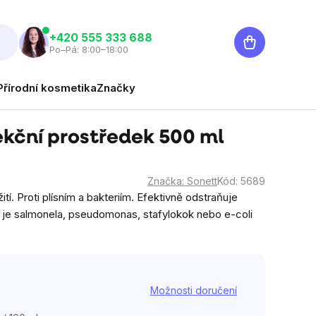
Nákupní
‭+420 555 333 688
Po–Pá: 8:00–18:00
košík
Přírodní kosmetika
Značky
kční prostředek 500 ml
Značka:
Sonett
Kód:
5689
í. Proti plísním a bakteriím. Efektivně odstraňuje
ko je salmonela, pseudomonas, stafylokok nebo e-coli
Možnosti doručení