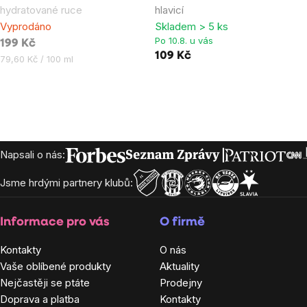
hydratované ruce
hlavicí
5,0
5,0
Vyprodáno
Skladem > 5 ks
z
z
Po 10.8. u vás
199 Kč
5
5
109 Kč
Měrná
79,60 Kč / 100 ml
hvězdiček.
hvězdiček.
cena:
Zápatí
Napsali o nás:
Jsme hrdými partnery klubů:
Informace pro vás
O firmě
Kontakty
O nás
Vaše oblíbené produkty
Aktuality
Nejčastěji se ptáte
Prodejny
Doprava a platba
Kontakty