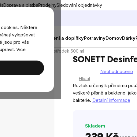
ás
Doprava a platba
Prodejny
Sledování objednávky
 cookies. Některé
áhají vylepšovat
nky
Muži
Ženy
Děti
Oblečení a doplňky
Potraviny
Domov
Dárky
é jsou pro vás
upravit. Více
SONETT Desinfekční prostředek 500 ml
SONETT Desinfe
Neohodnoceno
Průměrné
Hlídat
hodnocení
Roztok určený k přímému použit
produktu
veškeré plísně a bakterie, ja
je
bakterie.
Detailní informace
0,0
z
5
Skladem
hvězdiček.