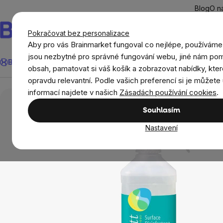
Přejít
Blog
O n
na
obsah
Pokračovat bez personalizace
Aby pro vás Brainmarket fungoval co nejlépe, používáme
Hledat
jsou nezbytné pro správné fungování webu, jiné nám pom
BrainMax®
Léto
Ušetři
Cíle
Doplňky stravy a výživa
Novi
obsah, pamatovat si váš košík a zobrazovat nabídky, kter
opravdu relevantní. Podle vašich preferencí si je můžete 
Domov
Ekodrogerie
Čisticí prostředky
informací najdete v našich
Zásadách používání cookies
.
Souhlasím
Nastavení