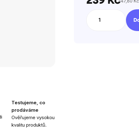
239 Kč
47,80 Kč
Měrná
cena:
Do
Testujeme, co
prodáváme
i
Ověřujeme vysokou
kvalitu produktů.