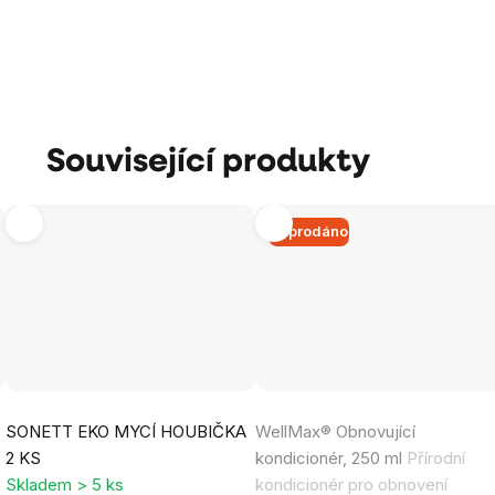
Související produkty
Vyprodáno
Průměrné
Průměrné
SONETT EKO MYCÍ HOUBIČKA
WellMax® Obnovující
hodnocení
hodnocení
2 KS
kondicionér, 250 ml
Přírodní
produktu
produktu
Skladem > 5 ks
kondicionér pro obnovení
je
je