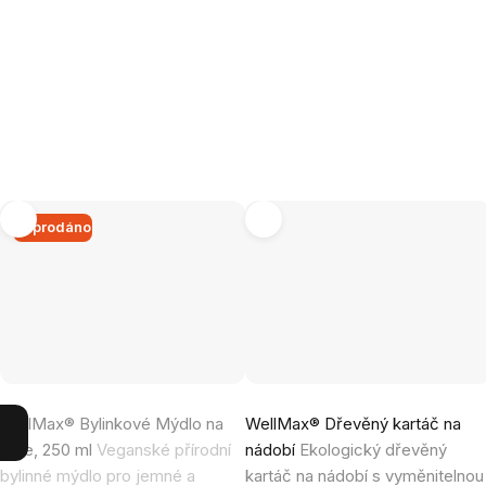
Vyprodáno
Průměrné
Průměrné
WellMax® Bylinkové Mýdlo na
WellMax® Dřevěný kartáč na
hodnocení
hodnocení
ruce, 250 ml
Veganské přírodní
nádobí
Ekologický dřevěný
produktu
produktu
bylinné mýdlo pro jemné a
kartáč na nádobí s vyměnitelnou
je
je