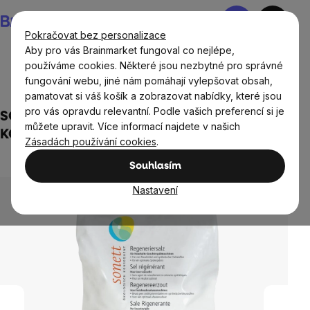
Přejít
Nákupní
na
košík
Pokračovat bez personalizace
obsah
Aby pro vás Brainmarket fungoval co nejlépe,
používáme cookies. Některé jsou nezbytné pro správné
fungování webu, jiné nám pomáhají vylepšovat obsah,
Domov
Ekodrogerie
Čisticí prostředky
pamatovat si váš košík a zobrazovat nabídky, které jsou
pro vás opravdu relevantní. Podle vašich preferencí si je
SONETT REGENERAČNÍ SŮL DO MYČKY 2
můžete upravit. Více informací najdete v našich
KG
Zásadách používání cookies
.
Neohodnoceno
Průměrné
Souhlasím
hodnocení
produktu
Nastavení
je
0,0
z
5
hvězdiček.