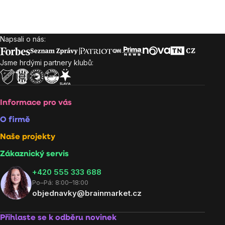
Napsali o nás:
Zápatí
Jsme hrdými partnery klubů:
Informace pro vás
O firmě
Naše projekty
Zákaznický servis
‭+420 555 333 688
Po–Pá: 8:00–18:00
objednavky@brainmarket.cz
Přihlaste se k odběru novinek