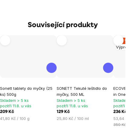
Související produkty
–32 %
Výprodej
Průměrné
Sonett tablety do myčky (25
SONETT Tekuté leštidlo do
ECOVER tab
hodnocení
ks) 500g
myčky, 500 ML
in One, 22 
produktu
Skladem > 5 ks
Skladem > 5 ks
Skladem > 
je
pozítří 11.8. u vás
pozítří 11.8. u vás
pozítří 11.8.
209 Kč
129 Kč
236 Kč
5,0
Měrná
Měrná
Měrná
41,80 Kč / 100 g
25,80 Kč / 100 ml
53,64 Kč / 
z
cena:
cena:
cena:
350 Kč
5
hvězdiček.