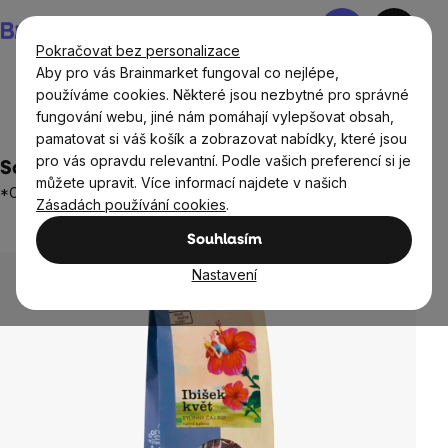
Přejít
Nákupní
na
košík
Pokračovat bez personalizace
obsah
Aby pro vás Brainmarket fungoval co nejlépe,
používáme cookies. Některé jsou nezbytné pro správné
fungování webu, jiné nám pomáhají vylepšovat obsah,
Potraviny
Nápoje
Čaje
Bylinné směsi
pamatovat si váš košík a zobrazovat nabídky, které jsou
pro vás opravdu relevantní. Podle vašich preferencí si je
Sonnentor - Ibišek sypaný BIO, 80 g
můžete upravit. Více informací najdete v našich
*CZ-BIO-002 certifikát
Zásadách používání cookies
.
1 hodnocení
Průměrné
Souhlasím
hodnocení
produktu
Nastavení
je
5,0
z
5
hvězdiček.