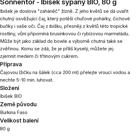
Sonnentor - Ibišek sypaný BIO, 80 g
Ibišek je doslova "zaháněč" žízně. Z jeho květů se dá uvařit
chutný osvěžující čaj, který potěší chuťové pohárky, čichové
buňky i vaše oči. Čaj z ibišku, přesněji z květů této tropické
rostliny, vůní připomíná brusinkovou či rybízovou marmeládu.
Může být jako základ do bowle a výborně chutná také se
zvěřinou. Komu se zdá, že je příliš kyselý, můžete jej
zjemnit medem či třtinovým cukrem.
Příprava
Čajovou lžičku na šálek (cca 200 ml) přelejte vroucí vodou a
nechte 5-10 min. luhovat.
Složení
Ibišek BIO
Země původu
Burkina Faso
Velikost balení
80 g