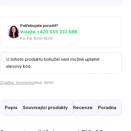
Potřebujete poradit?
Volejte ‭+420 555 333 688
Po–Pá: 8:00–18:00
U tohoto produktu bohužel není možné uplatnit
slevový kód.
Značka:
Sonnentor
Kód:
36141
Popis
Související produkty
Recenze
Poradna
Pod