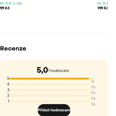
Po 10.8. u vás
Po 10.8. u 
99 Kč
199 Kč
Recenze
5,0
Průměrné
1 hodnocení
hodnocení
5
1x
produktu
4
0x
je
3
0x
5,0
2
0x
1
z
0x
5
Přidat hodnocení
hvězdiček.