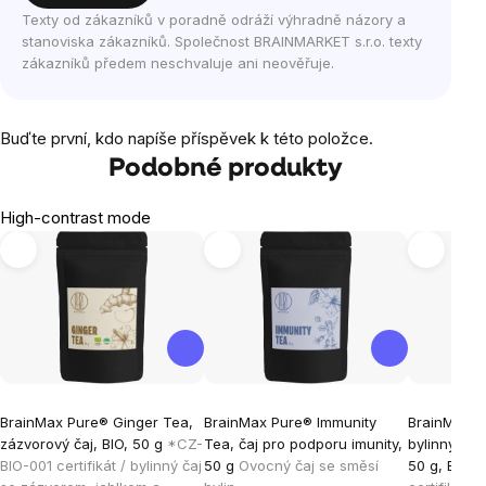
Texty od zákazníků v poradně odráží výhradně názory a
stanoviska zákazníků. Společnost BRAINMARKET s.r.o. texty
zákazníků předem neschvaluje ani neověřuje.
Buďte první, kdo napíše příspěvek k této položce.
Podobné produkty
High-contrast mode
BrainMax Pure® Ginger Tea,
BrainMax Pure® Immunity
BrainMax P
zázvorový čaj, BIO, 50 g
*CZ-
Tea, čaj pro podporu imunity,
bylinný čaj
BIO-001 certifikát / bylinný čaj
50 g
Ovocný čaj se směsí
50 g, BIO
*