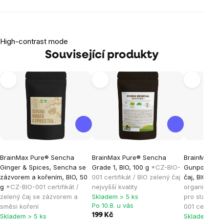
High-contrast mode
Související produkty
BrainMax Pure® Sencha
BrainMax Pure® Sencha
BrainMax P
Ginger & Spices, Sencha se
Grade 1, BIO, 100 g
*CZ-BIO-
Gunpowder 
zázvorem a kořením, BIO, 50
001 certifikát / BIO zelený čaj
čaj, BIO, 1
g
*CZ-BIO-001 certifikát /
nejvyšší kvality
organickéh
zelený čaj se zázvorem a
Skladem > 5 ks
pro stabiln
Po 10.8. u vás
směsi koření
001 certifik
199 Kč
Skladem > 5 ks
Skladem > 