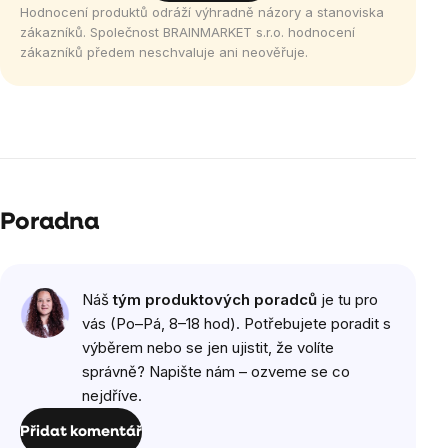
Hodnocení produktů odráží výhradně názory a stanoviska
zákazníků. Společnost BRAINMARKET s.r.o. hodnocení
zákazníků předem neschvaluje ani neověřuje.
Výpis
hodnocení
Poradna
Náš
tým produktových poradců
je tu pro
vás (Po–Pá, 8–18 hod). Potřebujete poradit s
výběrem nebo se jen ujistit, že volíte
správně? Napište nám – ozveme se co
nejdříve.
Přidat komentář