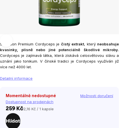
Swanson Premium Cordyceps je
čistý extrakt
, který
neobsahuje
kvasinky, plísně nebo jiné potenciálně škodlivé mikroby.
Cordyceps je zajímavá látka, která získává celosvětovou slávu a
uznání jako tonikum. V čínské tradici je Cordyceps využíván již
více než 4000 let.
Detailní informace
Momentálně nedostupné
Možnosti doručení
Dostupnost na prodejnách
259 Kč
2,16 Kč / 1 kapsle
Měrná
cena:
Hlídat