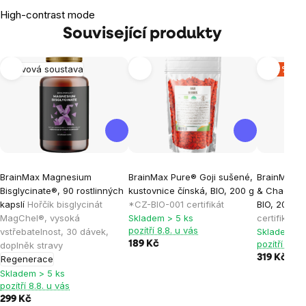
High-contrast mode
Související produkty
Nervová soustava
-20 %
BrainMax Magnesium
BrainMax Pure® Goji sušené,
BrainMax C
Bisglycinate®, 90 rostlinných
kustovnice čínská, BIO, 200 g
& Chaga, k
kapslí
Hořčík bisglycinát
*CZ-BIO-001 certifikát
BIO, 200g
*
MagChel®, vysoká
Skladem > 5 ks
certifikát
pozítří 8.8. u vás
vstřebatelnost, 30 dávek,
Skladem > 
pozítří 8.8.
189 Kč
doplněk stravy
319 Kč
399
Regenerace
Skladem > 5 ks
pozítří 8.8. u vás
299 Kč