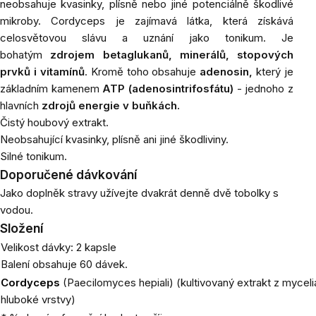
neobsahuje kvasinky, plísně nebo jiné potenciálně škodlivé
mikroby. Cordyceps je zajímavá látka, která získává
celosvětovou slávu a uznání jako tonikum.
Je
bohatým
zdrojem betaglukanů, minerálů, stopových
prvků i vitamínů
. Kromě toho obsahuje
adenosin,
který je
základním kamenem
ATP (adenosintrifosfátu)
- jednoho z
hlavních
zdrojů energie v buňkách.
Čistý houbový extrakt.
Neobsahující kvasinky, plísně ani jiné škodliviny.
Silné tonikum.
Doporučené dávkování
Jako doplněk stravy užívejte dvakrát denně dvě tobolky s
vodou.
Složení
Velikost dávky: 2 kapsle
Balení obsahuje 60 dávek.
Cordyceps
(Paecilomyces hepiali) (kultivovaný extrakt z myceli
hluboké vrstvy)