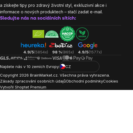
a získejte tipy pro zdravý životní styl, exkluzivní akce i
informace o nových produktech – stačí zadat e-mail.
Sledujte nás na sociálních sítích:
4.9/5
(5854x)
98 %
(865x)
4.9/5
(1577x)
Najdete nás v 10 zemích Evropy:
CZ
Copyright
2026
BrainMarket.cz. Všechna práva vyhrazena.
Zásady zpracování osobních údajů
Obchodní podmínky
Cookies
Vytvořil Shoptet Premium