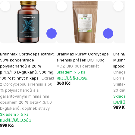
BrainMax Cordyceps extrakt,
BrainMax Pure® Cordyceps
BrainMax L
50% koncentrace
sinensis prášek BIO, 100g
Mushrooms
polysacharidů a 20 %
*CZ-BIO-001 certifikát
liposomální
β-1,3/1,6 D-glukanů, 500 mg,
Skladem > 5 ks
Chaga, Rei
pozítří 8.8. u vás
100 rostlinných kapslí
Extrakt
Lion's Man
360 Kč
z Cordycepsu sinensis s 50
Shiitake v 
% polysacharidů a s
20 dávek, 
garantovaným minimálním
Skladem > 
pozítří 8.8.
obsahem 20 % beta-1,3/1,6
989 Kč
D-glukanů, doplněk stravy
Skladem > 5 ks
pozítří 8.8. u vás
999 Kč