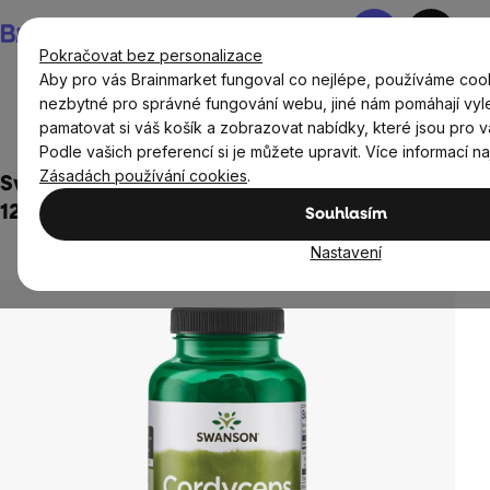
Přejít
Nákupní
na
košík
Pokračovat bez personalizace
obsah
Aby pro vás Brainmarket fungoval co nejlépe, používáme cook
nezbytné pro správné fungování webu, jiné nám pomáhají vyl
pamatovat si váš košík a zobrazovat nabídky, které jsou pro v
Potraviny
Houby a řasy
Cordyceps
Podle vašich preferencí si je můžete upravit. Více informací n
Zásadách používání cookies
.
Swanson Cordyceps (Housenice čínská),
120 kapslí / Poškozený obal
Souhlasím
Neohodnoceno
Nastavení
Průměrné
hodnocení
produktu
je
0,0
z
5
hvězdiček.