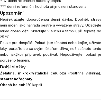
* % denní referenční hodnoty příjmu
*** denní referenční hodnota příjmu není stanovena
Upozornění
Nepřekračujte doporučenou denní dávku. Doplněk stravy
není určen jako náhrada pestré a vyvážené stravy. Ukládejte
mimo dosah dětí. Skladujte v suchu a temnu, při teplotě do
25 °C.
Pouze pro dospělé. Pokud jste těhotná nebo kojíte, užíváte
léky, poraďte se se svým lékařem dříve, než začnete tento
nebo jakýkoli přípravek používat. Nepoužívejte, pokud je
porušeno těsnění.
Další složky
Želatina
,
mikrokrystalická celulóza
(rostlinná vláknina),
stearát hořečnatý
.
Obsah baleni:
120 kapslí