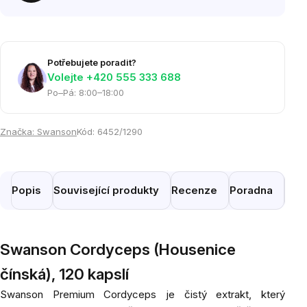
Potřebujete poradit?
Volejte ‭+420 555 333 688
Po–Pá: 8:00–18:00
Značka:
Swanson
Kód:
6452/1290
Popis
Související produkty
Recenze
Poradna
Pod
Swanson Cordyceps (Housenice
čínská), 120 kapslí
Swanson Premium Cordyceps je čistý extrakt, který