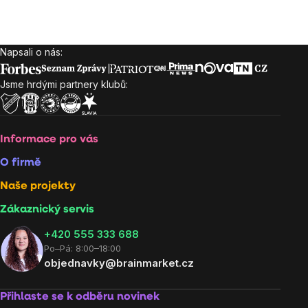
Napsali o nás:
Zápatí
Jsme hrdými partnery klubů:
Informace pro vás
O firmě
Naše projekty
Zákaznický servis
‭+420 555 333 688
Po–Pá: 8:00–18:00
objednavky@brainmarket.cz
Přihlaste se k odběru novinek