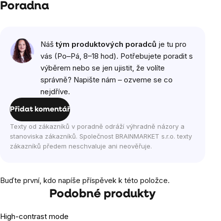
Poradna
Náš
tým produktových poradců
je tu pro
vás (Po–Pá, 8–18 hod). Potřebujete poradit s
výběrem nebo se jen ujistit, že volíte
správně? Napište nám – ozveme se co
nejdříve.
Přidat komentář
Texty od zákazníků v poradně odráží výhradně názory a
stanoviska zákazníků. Společnost BRAINMARKET s.r.o. texty
zákazníků předem neschvaluje ani neověřuje.
Buďte první, kdo napíše příspěvek k této položce.
Podobné produkty
High-contrast mode