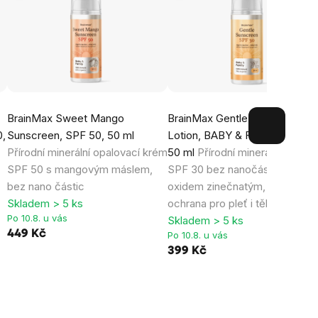
BrainMax Sweet Mango
BrainMax Gentle Sunscreen
0,
Sunscreen, SPF 50, 50 ml
Lotion, BABY & FAMILY, SPF 3
Přírodní minerální opalovací krém
50 ml
Přírodní minerální krém
SPF 50 s mangovým máslem,
SPF 30 bez nanočástic s
bez nano částic
oxidem zinečnatým, UVA/UVB
Skladem > 5 ks
ochrana pro pleť i tělo
Po 10.8. u vás
Skladem > 5 ks
449 Kč
Po 10.8. u vás
399 Kč