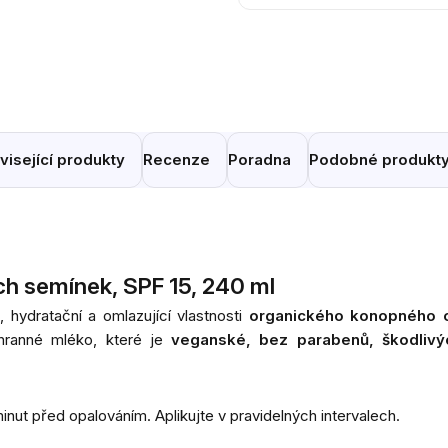
visející produkty
Recenze
Poradna
Podobné produkt
ch semínek, SPF 15, 240 ml
hydratační a omlazující vlastnosti
organického konopného o
hranné mléko, které je
veganské, bez parabenů, škodlivý
ut před opalováním. Aplikujte v pravidelných intervalech.