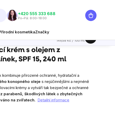
Nákupní
‭+420 555 333 688
Po–Pá: 8:00–18:00
košík
Přírodní kosmetika
Značky
359 Kč
Hlídat
Měrná cena:
149,58 Kč / 100 ml
0 ml
í krém s olejem z
nek, SPF 15, 240 ml
 kombinuje přirozené ochranné, hydratační a
ého konopného oleje
s nejúčinnějšími a nejméně
lovacími krémy a vytváří tak bezpečné a ochranné
z parabenů, škodlivých látek
a
zbytečných
váno na zvířatech.
Detailní informace