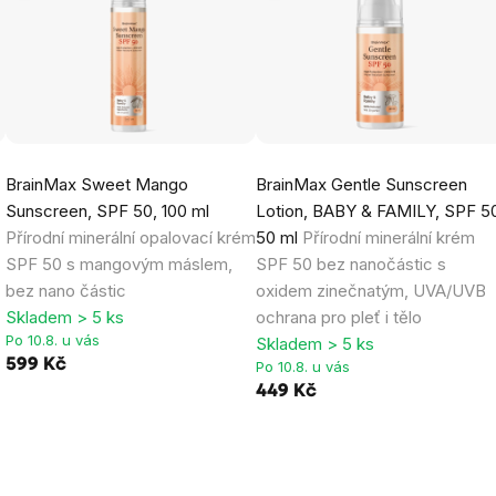
BrainMax Sweet Mango
BrainMax Gentle Sunscreen
Sunscreen, SPF 50, 100 ml
Lotion, BABY & FAMILY, SPF 5
Přírodní minerální opalovací krém
50 ml
Přírodní minerální krém
SPF 50 s mangovým máslem,
SPF 50 bez nanočástic s
bez nano částic
oxidem zinečnatým, UVA/UVB
Skladem > 5 ks
ochrana pro pleť i tělo
Po 10.8. u vás
Skladem > 5 ks
599 Kč
Po 10.8. u vás
449 Kč