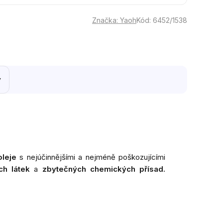
Značka:
Yaoh
Kód:
6452/1538
y
leje
s nejúčinnějšími a nejméně poškozujícími
ch látek
a
zbytečných chemických přísad.