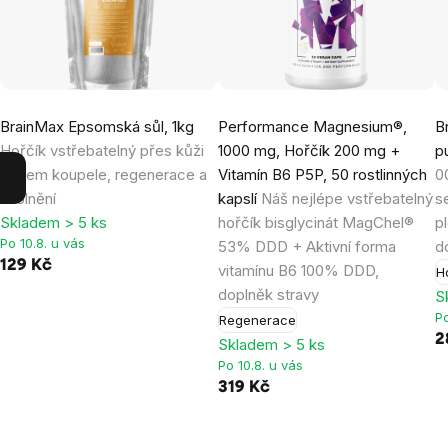
BrainMax Epsomská sůl, 1kg
Performance Magnesium®,
B
Hořčík vstřebatelný přes kůži
1000 mg, Hořčík 200 mg +
p
během koupele, regenerace a
Vitamín B6 P5P, 50 rostlinných
00
uvolnění
kapslí
Náš nejlépe vstřebatelný
s
Skladem > 5 ks
hořčík bisglycinát MagChel®
p
Po 10.8. u vás
53% DDD + Aktivní forma
d
129 Kč
vitamínu B6 100% DDD,
H
doplněk stravy
S
Po
Regenerace
2
Skladem > 5 ks
Po 10.8. u vás
319 Kč