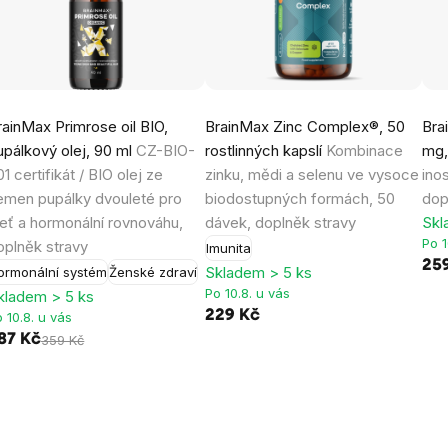
rainMax Primrose oil BIO,
BrainMax Zinc Complex®, 50
Bra
upálkový olej, 90 ml
CZ-BIO-
rostlinných kapslí
Kombinace
mg,
1 certifikát / BIO olej ze
zinku, mědi a selenu ve vysoce
ino
emen pupálky dvouleté pro
biodostupných formách, 50
dop
leť a hormonální rovnováhu,
dávek, doplněk stravy
Skl
Po 1
oplněk stravy
Imunita
25
Skladem > 5 ks
ormonální systém
Ženské zdraví
Po 10.8. u vás
kladem > 5 ks
229 Kč
 10.8. u vás
87 Kč
359 Kč