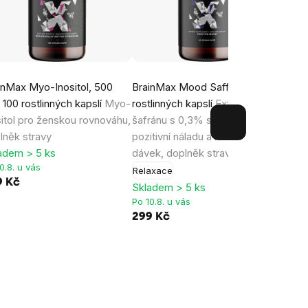
inMax Myo-Inositol, 500
BrainMax Mood Saffron, 60
Brain
 100 rostlinných kapslí
Myo-
rostlinných kapslí
Extrakt ze
mcg, 
sitol pro ženskou rovnováhu,
šafránu s 0,3% safranalu pro
Kysel
lněk stravy
pozitivní náladu a relaxaci, 30
methy
adem > 5 ks
dávek, doplněk stravy
strav
0.8. u vás
Relaxace
Energ
9 Kč
Skladem > 5 ks
Sklad
Po 10.8. u vás
Po 10.
299 Kč
219 