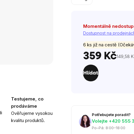
hvězdiček.
Momentálně nedostu
Dostupnost na prodejnác
6 ks již na cestě (Oček
359 Kč
149,58 K
Měrná
cena:
Hlídat
Testujeme, co
prodáváme
i
Ověřujeme vysokou
Potřebujete poradit?
kvalitu produktů.
Volejte ‭+420 555 
Po–Pá: 8:00–18:00