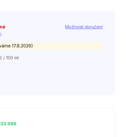
pné
Možnosti doručení
h
áváme 17.8.2026)
č / 100 ml
333 688