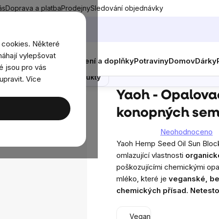
ás
Doprava a platba
Prodejny
Sledování objednávky
 cookies. Některé
áhají vylepšovat
nky
Muži
Ženy
Děti
Oblečení a doplňky
Potraviny
Domov
Dárky
ek, SPF 15, 240 ml
é jsou pro vás
Poradna
Podobné produkty
upravit. Více
Yaoh - Opalovací krém s olejem z konopných semínek, SPF 15, 24
Yaoh - Opalovac
konopných semí
Neohodnoceno
Průměrné
Yaoh Hemp Seed Oil Sun Block
hodnocení
omlazující vlastnosti
organick
produktu
poškozujícími chemickými opa
je
mléko, které je
veganské, be
0,0
chemických přísad. Netesto
z
5
Vegan