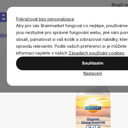
Přejít
Blog
O n
na
obsah
Pokračovat bez personalizace
Aby pro vás Brainmarket fungoval co nejlépe, používáme
Hledat
jsou nezbytné pro správné fungování webu, jiné nám pom
BrainMax®
Léto
Ušetři
Cíle
Doplňky stravy a výživa
Novi
Yaoh - Opalovací krém s olejem z konopných semín
obsah, pamatovat si váš košík a zobrazovat nabídky, kter
Přehled
Popis
Související produkty
Recenze
opravdu relevantní. Podle vašich preferencí si je můžete 
Přírodní kosmetika
Opalovací krémy a oleje
informací najdete v našich
Zásadách používání cookies
.
Souhlasím
Nastavení