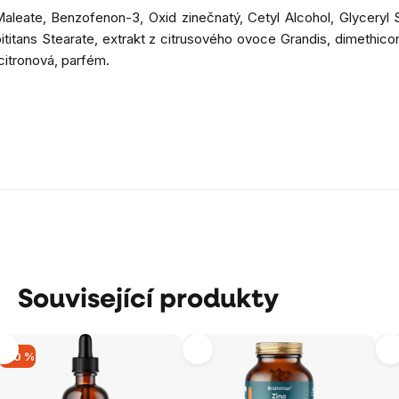
leate, Benzofenon-3, Oxid zinečnatý, Cetyl Alcohol, Glyceryl S
bititans Stearate, extrakt z citrusového ovoce Grandis, dimethico
 citronová, parfém.
Související produkty
-20 %