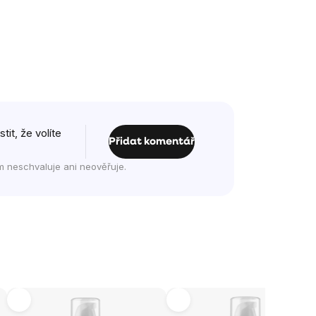
it, že volíte
Přidat komentář
m neschvaluje ani neověřuje.