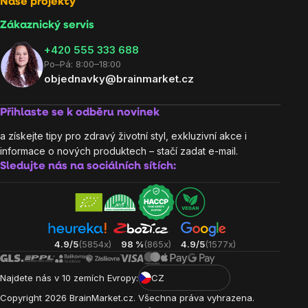
Naše projekty
Zákaznický servis
‭+420 555 333 688
Po–Pá: 8:00–18:00
objednavky@brainmarket.cz
Přihlaste se k odběru novinek
a získejte tipy pro zdravý životní styl, exkluzivní akce i
informace o nových produktech – stačí zadat e-mail.
Sledujte nás na sociálních sítích:
4.9/5
(5854x)
98 %
(865x)
4.9/5
(1577x)
Najdete nás v 10 zemích Evropy:
CZ
Copyright
2026
BrainMarket.cz. Všechna práva vyhrazena.