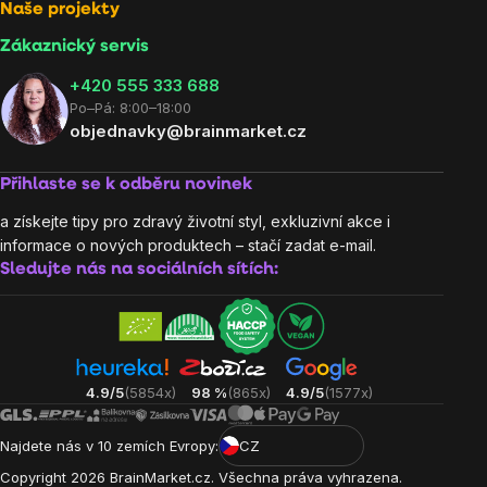
Naše projekty
Zákaznický servis
‭+420 555 333 688
Po–Pá: 8:00–18:00
objednavky@brainmarket.cz
Přihlaste se k odběru novinek
a získejte tipy pro zdravý životní styl, exkluzivní akce i
informace o nových produktech – stačí zadat e-mail.
Sledujte nás na sociálních sítích:
4.9/5
(5854x)
98 %
(865x)
4.9/5
(1577x)
Najdete nás v 10 zemích Evropy:
CZ
Copyright
2026
BrainMarket.cz. Všechna práva vyhrazena.