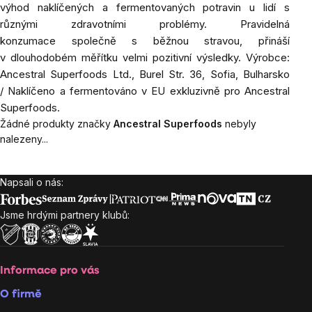
výhod naklíčených a fermentovaných potravin u lidí s
různými zdravotními problémy. Pravidelná
konzumace společně s běžnou stravou, přináší
v dlouhodobém měřítku velmi pozitivní výsledky. Výrobce:
Ancestral Superfoods Ltd., Burel Str. 36, Sofia, Bulharsko
/ Naklíčeno a fermentováno v EU exkluzivně pro Ancestral
Superfoods.
Žádné produkty značky
Ancestral Superfoods
nebyly
nalezeny...
Napsali o nás:
Zápatí
Jsme hrdými partnery klubů:
Informace pro vás
O firmě