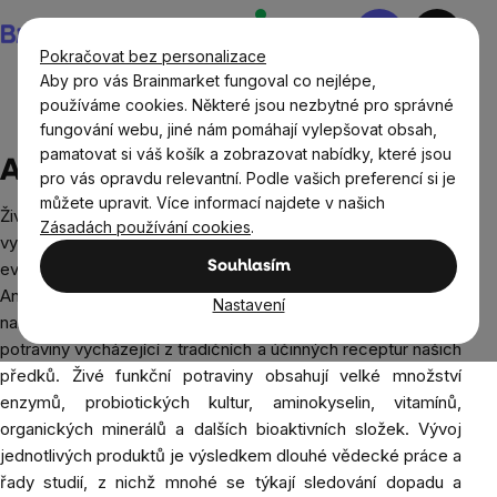
Přejít
Nákupní
na
košík
Pokračovat bez personalizace
obsah
Aby pro vás Brainmarket fungoval co nejlépe,
používáme cookies. Některé jsou nezbytné pro správné
fungování webu, jiné nám pomáhají vylepšovat obsah,
Prodávané značky
Ancestral Superfoods
pamatovat si váš košík a zobrazovat nabídky, které jsou
Ancestral Superfoods
pro vás opravdu relevantní. Podle vašich preferencí si je
můžete upravit. Více informací najdete v našich
Živé funkční potraviny nejvyšší kvality,
Zásadách používání cookies
.
vyvinuté ve spolupráci s předními
Souhlasím
evropskými odborníky! Prémiová značka
Ancestral Superfoods se specializuje na
Nastavení
naklíčené a fermentované
potraviny vycházející z tradičních a účinných receptur našich
předků. Živé funkční potraviny obsahují velké množství
enzymů, probiotických kultur, aminokyselin, vitamínů,
organických minerálů a dalších bioaktivních složek. Vývoj
jednotlivých produktů je výsledkem dlouhé vědecké práce a
řady studií, z nichž mnohé se týkají sledování dopadu a