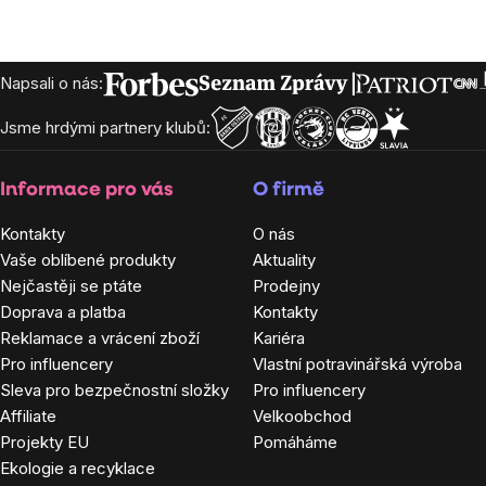
Ovládací
prvky
Zápatí
Napsali o nás:
výpisu
Jsme hrdými partnery klubů:
Informace pro vás
O firmě
Kontakty
O nás
Vaše oblíbené produkty
Aktuality
Nejčastěji se ptáte
Prodejny
Doprava a platba
Kontakty
Reklamace a vrácení zboží
Kariéra
Pro influencery
Vlastní potravinářská výroba
Sleva pro bezpečnostní složky
Pro influencery
Affiliate
Velkoobchod
Projekty EU
Pomáháme
Ekologie a recyklace