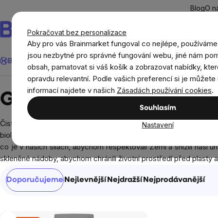
Přejít
Blog
O n
na
obsah
Pokračovat bez personalizace
Aby pro vás Brainmarket fungoval co nejlépe, používáme
Hledat
jsou nezbytné pro správné fungování webu, jiné nám pom
BrainMax®
Léto
Ušetři
Cíle
Doplňky stravy a výživa
Novi
obsah, pamatovat si váš košík a zobrazovat nabídky, kter
opravdu relevantní. Podle vašich preferencí si je můžete 
Prodávané značky
Global Healing
informací najdete v našich
Zásadách používání cookies
.
Global Healing
Souhlasím
Čisté a účinné doplňky pečlivě vyrobené z prvotřídních ingre
Nastavení
biologicky dostupné přípravky na trhu. Mnohé z našich zdrojů maj
co je v našich silách, abychom respektovali Zemi a snížili naši 
skleněné nádoby, abychom chránili životní prostředí před plasty a
Řazení
Doporučujeme
Nejlevnější
Nejdražší
Nejprodávanější
produktů