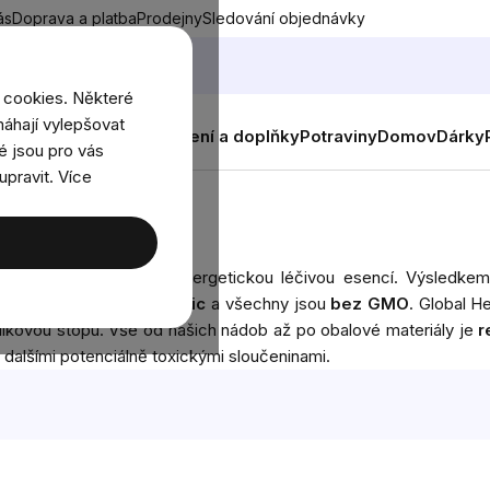
ás
Doprava a platba
Prodejny
Sledování objednávky
 cookies. Některé
áhají vylepšovat
nky
Muži
Ženy
Děti
Oblečení a doplňky
Potraviny
Domov
Dárky
é jsou pro vás
upravit. Více
diencí, které překypují energetickou léčivou esencí. Výsledke
í certifikát
USDA Organic
a všechny jsou
bez GMO
. Global H
uhlíkovou stopu. Vše od našich nádob až po obalové materiály je
r
 dalšími potenciálně toxickými sloučeninami.