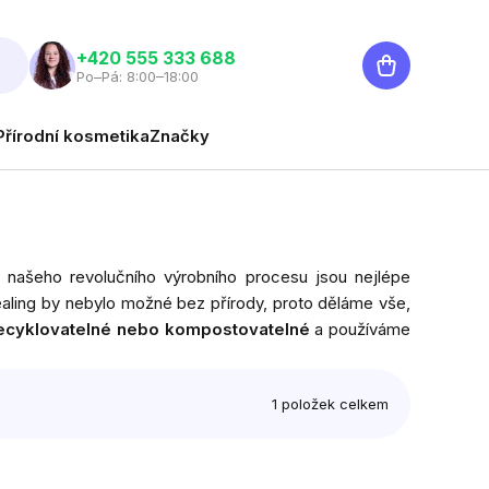
Nákupní
‭+420 555 333 688
Po–Pá: 8:00–18:00
košík
Přírodní kosmetika
Značky
m našeho revolučního výrobního procesu jsou nejlépe
ealing by nebylo možné bez přírody, proto děláme vše,
ecyklovatelné nebo kompostovatelné
a používáme
1
položek celkem