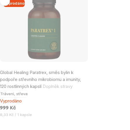
Výpis
Vyprodáno
produktů
Global Healing Paratrex, směs bylin k
podpoře střevního mikrobiomu a imunity,
120 rostlinných kapslí
Doplněk stravy
Trávení, střeva
Vyprodáno
999 Kč
Měrná
8,33 Kč / 1 kapsle
cena: