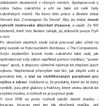
získáváním zkušeností v různých zemích. Spolupracoval s
celou řadou cukrářství a učil se také od celé řady
cukrářských mistrů. Na konci této práce a školení získal
Vincent titul ‚Compagnon Du Devoir‘. Aby jej získal,
musel
vytvořit mistrovské dílo/chef d’oeuvre
, a uspěl. Ze 100
studentů, kteří toto školení zahájili, jej dokončili pouze čtyři
z nich.
Po skončení vlastních studií začal pracovat jako učitel na
plný úvazek ve francouzském Bordeaux, v The Companions.
Svým studentům kromě hodin cukrářství také radil, jak
optimalizovat svůj výkon například pomocí meditací, “power
naps” apod., k dispozici užitečné nástroje ke zlepšení jejich
výkonu. Nepřestával přemýšlet nad tím, jak zlepšit svět a
pomáhat lide, a
stal se certifikovaným poradcem pro
výživu a zdraví.
Uvědomil si, že produkty, které do té doby
vyráběl, jsou plné glukózy a fruktózy, které vedou akorát ke
zvýšení inzulinu, a rozhodl se je pojmout jinak.
V roce 2018 se proto rozhodl založit vlastní značku -
Incacao. Incacao není jen tak obyčejná značka. Její