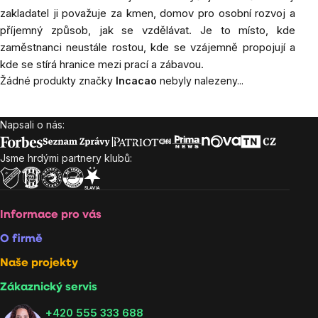
zakladatel ji považuje za kmen, domov pro osobní rozvoj a
příjemný způsob, jak se vzdělávat. Je to místo, kde
zaměstnanci neustále rostou, kde se vzájemně propojují a
kde se stírá hranice mezi prací a zábavou.
Žádné produkty značky
Incacao
nebyly nalezeny...
Napsali o nás:
Zápatí
Jsme hrdými partnery klubů:
Informace pro vás
O firmě
Naše projekty
Zákaznický servis
‭+420 555 333 688