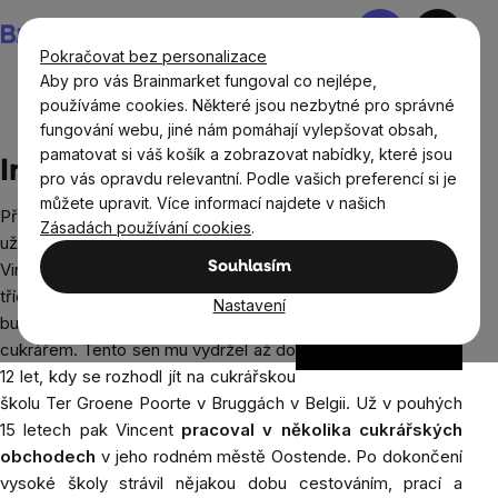
Přejít
Nákupní
na
košík
Pokračovat bez personalizace
obsah
Aby pro vás Brainmarket fungoval co nejlépe,
používáme cookies. Některé jsou nezbytné pro správné
fungování webu, jiné nám pomáhají vylepšovat obsah,
Prodávané značky
Incacao
pamatovat si váš košík a zobrazovat nabídky, které jsou
Incacao
pro vás opravdu relevantní. Podle vašich preferencí si je
můžete upravit. Více informací najdete v našich
Příběh belgické značky Incacao začal
Zásadách používání cookies
.
už v roce 1996, kdy její zakladatel,
Souhlasím
Vincent Bulteel, na obligátní otázku
třídního učitele: “čím chcete být, až
Nastavení
budete velcí”, odpověděl, že chce být
cukrářem. Tento sen mu vydržel až do
12 let, kdy se rozhodl jít na cukrářskou
školu Ter Groene Poorte v Bruggách v Belgii. Už v pouhých
15 letech pak Vincent
pracoval v několika cukrářských
obchodech
v jeho rodném městě Oostende. Po dokončení
vysoké školy strávil nějakou dobu cestováním, prací a