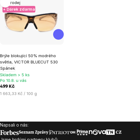
Výprodej
+ Dárek zdarma
Průměrné
Brýle blokující 50% modrého
hodnocení
světla, VICTOR BLUECUT 530
produktu
Spánek
je
Skladem > 5 ks
Po 10.8. u vás
4,0
499 Kč
z
Měrná
1 663,33 Kč / 100 g
5
cena:
hvězdiček.
Ovládací
prvky
Napsali o nás:
Zápatí
výpisu
Jsme hrdými partnery klubů: