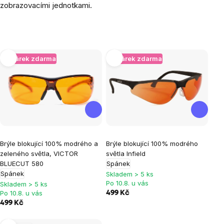
zobrazovacími jednotkami.
Výpis
+ Dárek zdarma
+ Dárek zdarma
produktů
Průměrné
Průměrné
Brýle blokující 100% modrého a
Brýle blokující 100% modrého
hodnocení
hodnocení
zeleného světla, VICTOR
světla Infield
produktu
produktu
BLUECUT 580
Spánek
je
je
Spánek
Skladem > 5 ks
Po 10.8. u vás
4,8
4,8
Skladem > 5 ks
Po 10.8. u vás
499 Kč
z
z
499 Kč
5
5
hvězdiček.
hvězdiček.