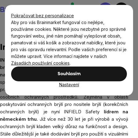
Přejít
Nákupní
na
košík
Pokračovat bez personalizace
obsah
Aby pro vás Brainmarket fungoval co nejlépe,
používáme cookies. Některé jsou nezbytné pro správné
fungování webu, jiné nám pomáhají vylepšovat obsah,
Prodávané značky
Infield
pamatovat si váš košík a zobrazovat nabídky, které jsou
Infield
pro vás opravdu relevantní. Podle vašich preferencí si je
můžete upravit. Více informací najdete v našich
INFIELD Safety
je výrobce
vysoce kvalitních ochranných
Zásadách používání cookies
.
brýlí a profesionálních prostředků na ochranu sluchu
Souhlasím
na míru
. Od svého založení v 90. letech 20. století se
specializuje na všechny otázky týkající se zraku na
Nastavení
pracovišti a má významné postavení na trhu výrobků
osobních ochranných prostředků. Zejména v oblasti
poskytování ochranných brýlí pro nositele brýlí (korekčních
ochranných brýlí) je nyní INFIELD Safety
lídrem na
německém trhu
. Již více než 30 let je při výrobě a vývoji
ochranných brýlí kladen velký důraz na funkčnost a design.
Stále důležitější je také dodávání brýlí pro použití s vizuálními