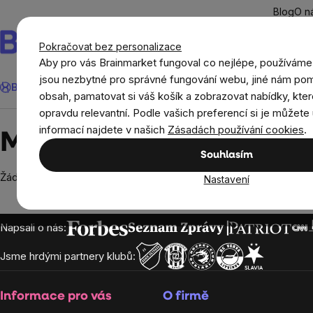
Přejít
Blog
O n
na
obsah
Pokračovat bez personalizace
Aby pro vás Brainmarket fungoval co nejlépe, používáme
Hledat
jsou nezbytné pro správné fungování webu, jiné nám pom
BrainMax®
Léto
Ušetři
Cíle
Doplňky stravy a výživa
Novi
obsah, pamatovat si váš košík a zobrazovat nabídky, kter
opravdu relevantní. Podle vašich preferencí si je můžete 
Prodávané značky
Mighty Farmer
informací najdete v našich
Zásadách používání cookies
.
Mighty Farmer
Souhlasím
Žádné produkty značky
Mighty Farmer
nebyly nalezeny...
Nastavení
Zápatí
Napsali o nás:
Jsme hrdými partnery klubů:
Informace pro vás
O firmě