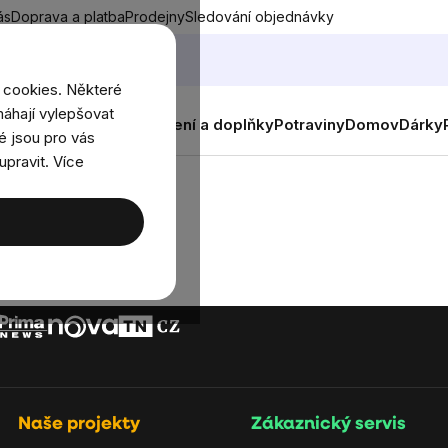
ás
Doprava a platba
Prodejny
Sledování objednávky
 cookies. Některé
áhají vylepšovat
nky
Muži
Ženy
Děti
Oblečení a doplňky
Potraviny
Domov
Dárky
é jsou pro vás
upravit. Více
Naše projekty
Zákaznický servis