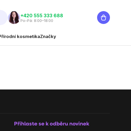
Nákupní
‭+420 555 333 688
Po–Pá: 8:00–18:00
košík
Přírodní kosmetika
Značky
Přihlaste se k odběru novinek