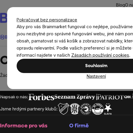
Přejít
Blog
O n
na
obsah
Pokračovat bez personalizace
Aby pro vás Brainmarket fungoval co nejlépe, používáme
Hledat
jsou nezbytné pro správné fungování webu, jiné nám pom
BrainMax®
Léto
Ušetři
Cíle
Doplňky stravy a výživa
Novi
obsah, pamatovat si váš košík a zobrazovat nabídky, kter
opravdu relevantní. Podle vašich preferencí si je můžete 
Prodávané značky
Omega
informací najdete v našich
Zásadách používání cookies
.
Omega
Souhlasím
Žádné produkty značky
Omega
nebyly nalezeny...
Nastavení
Zápatí
Napsali o nás:
Jsme hrdými partnery klubů:
Informace pro vás
O firmě