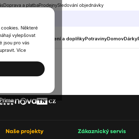
ás
Doprava a platba
Prodejny
Sledování objednávky
 cookies. Některé
áhají vylepšovat
nky
Muži
Ženy
Děti
Oblečení a doplňky
Potraviny
Domov
Dárky
é jsou pro vás
upravit. Více
Naše projekty
Zákaznický servis