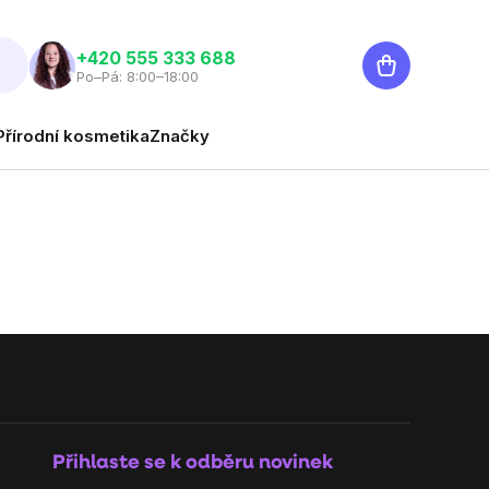
Nákupní
‭+420 555 333 688
Po–Pá: 8:00–18:00
košík
Přírodní kosmetika
Značky
Přihlaste se k odběru novinek