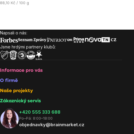
Měrná
88,10 Kč / 100 g
5
cena:
hvězdiček.
Ovládací
prvky
Napsali o nás:
Zápatí
výpisu
Jsme hrdými partnery klubů:
Informace pro vás
O firmě
Naše projekty
Zákaznický servis
‭+420 555 333 688
Po–Pá: 8:00–18:00
objednavky@brainmarket.cz