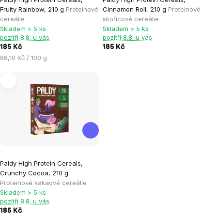
Fruity Rainbow, 210 g
Proteinové
Cinnamon Roll, 210 g
Proteinové
cereálie
skořicové cereálie
Skladem > 5 ks
Skladem > 5 ks
pozítří 8.8. u vás
pozítří 8.8. u vás
185 Kč
185 Kč
Měrná
88,10 Kč / 100 g
cena:
Průměrné
Paldy High Protein Cereals,
hodnocení
Crunchy Cocoa, 210 g
produktu
Proteinové kakaové cereálie
je
Skladem > 5 ks
pozítří 8.8. u vás
5,0
185 Kč
z