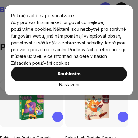
Přejít
Nákupní
na
košík
Pokračovat bez personalizace
obsah
Aby pro vás Brainmarket fungoval co nejlépe,
používáme cookies. Některé jsou nezbytné pro správné
fungování webu, jiné nám pomáhají vylepšovat obsah,
Prodávané značky
Paldy
pamatovat si váš košík a zobrazovat nabídky, které jsou
Paldy
pro vás opravdu relevantní. Podle vašich preferencí si je
můžete upravit. Více informací najdete v našich
Zásadách používání cookies
.
Souhlasím
Výpis
Nastavení
Novinka
produktů
Paldy High Protein Cereals,
Paldy High Protein Cereals,