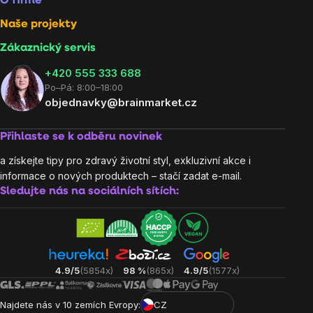
O firmě
Naše projekty
Zákaznický servis
‭+420 555 333 688
Po–Pá: 8:00–18:00
objednavky@brainmarket.cz
Přihlaste se k odběru novinek
a získejte tipy pro zdravý životní styl, exkluzivní akce i
informace o nových produktech – stačí zadat e-mail.
Sledujte nás na sociálních sítích:
4.9/5
(5854x)
98 %
(865x)
4.9/5
(1577x)
Najdete nás v 10 zemích Evropy:
CZ