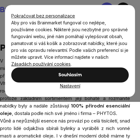
Přejít
Nákupní
na
košík
Pokračovat bez personalizace
obsah
Aby pro vás Brainmarket fungoval co nejlépe,
používáme cookies. Některé jsou nezbytné pro správné
fungování webu, jiné nám pomáhají vylepšovat obsah,
Prodávané značky
Phytos
pamatovat si váš košík a zobrazovat nabídky, které jsou
Phytos
pro vás opravdu relevantní. Podle vašich preferencí si je
můžete upravit. Více informací najdete v našich
V polovině devadesátých let
Zásadách používání cookies
.
minulého století byla v
Souhlasím
překrásném kraji u soutoku
Vltavy a Sázavy založena
Nastavení
rodinná firma Velartových, a
protože základním sortimentem její bohaté a rozmanité
nabídky byly a nadále zůstávají
100% přírodní esenciální
oleje
, dostala podle nich své jméno i firma – PHYTOS.
Vůně a nejrůznější esence nás provází po celá tisíciletí, snad
proto lidé odjakživa sbírali bylinky a vyráběli z nich vonné
masti a aromatické oleje. I v dnešní moderní době máme ty