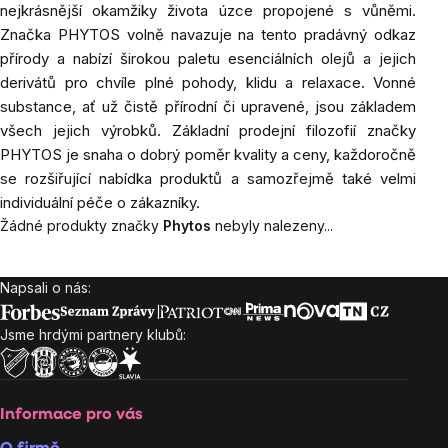
nejkrásnější okamžiky života úzce propojené s vůněmi.
Značka PHYTOS volně navazuje na tento pradávný odkaz
přírody a nabízí širokou paletu esenciálních olejů a jejich
derivátů pro chvíle plné pohody, klidu a relaxace. Vonné
substance, ať už čistě přírodní či upravené, jsou základem
všech jejich výrobků. Základní prodejní filozofií značky
PHYTOS je snaha o dobrý poměr kvality a ceny, každoročně
se rozšiřující nabídka produktů a samozřejmě také velmi
individuální péče o zákazníky.
Žádné produkty značky
Phytos
nebyly nalezeny...
Napsali o nás:
Zápatí
Jsme hrdými partnery klubů:
Informace pro vás