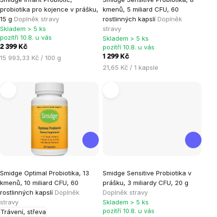
hodnocení
hodnocení
probiotika pro kojence v prášku,
kmenů, 5 miliard CFU, 60
produktu
produktu
15 g
Doplněk stravy
rostlinných kapslí
Doplněk
je
je
Skladem > 5 ks
stravy
pozítří 10.8. u vás
Skladem > 5 ks
5,0
5,0
pozítří 10.8. u vás
2 399 Kč
z
z
Měrná
1 299 Kč
15 993,33 Kč / 100 g
5
5
cena:
Měrná
21,65 Kč / 1 kapsle
hvězdiček.
hvězdiček.
cena:
Průměrné
Smidge Optimal Probiotika, 13
Smidge Sensitive Probiotika v
hodnocení
kmenů, 10 miliard CFU, 60
prášku, 3 miliardy CFU, 20 g
produktu
rostlinných kapslí
Doplněk
Doplněk stravy
je
stravy
Skladem > 5 ks
pozítří 10.8. u vás
Trávení, střeva
5,0