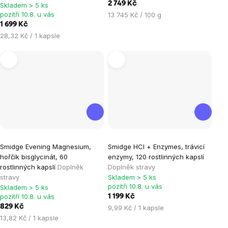
2 749 Kč
Skladem > 5 ks
z
pozítří 10.8. u vás
Měrná
13 745 Kč / 100 g
5
cena:
1 699 Kč
hvězdiček.
Měrná
28,32 Kč / 1 kapsle
cena:
Smidge Evening Magnesium,
Smidge HCl + Enzymes, trávicí
hořčík bisglycinát, 60
enzymy, 120 rostlinných kapslí
rostlinných kapslí
Doplněk
Doplněk stravy
stravy
Skladem > 5 ks
pozítří 10.8. u vás
Skladem > 5 ks
pozítří 10.8. u vás
1 199 Kč
829 Kč
Měrná
9,99 Kč / 1 kapsle
Měrná
cena:
13,82 Kč / 1 kapsle
cena: