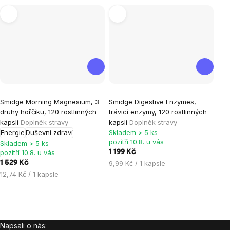
Průměrné
Smidge Morning Magnesium, 3
Smidge Digestive Enzymes,
hodnocení
druhy hořčíku, 120 rostlinných
trávicí enzymy, 120 rostlinných
produktu
kapslí
Doplněk stravy
kapslí
Doplněk stravy
je
Energie
Duševní zdraví
Skladem > 5 ks
pozítří 10.8. u vás
5,0
Skladem > 5 ks
pozítří 10.8. u vás
1 199 Kč
z
Měrná
1 529 Kč
9,99 Kč / 1 kapsle
5
cena:
Měrná
12,74 Kč / 1 kapsle
hvězdiček.
cena:
Ovládací
prvky
Napsali o nás:
Zápatí