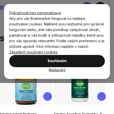
Přejít
Nákupní
na
košík
Pokračovat bez personalizace
obsah
Aby pro vás Brainmarket fungoval co nejlépe,
používáme cookies. Některé jsou nezbytné pro správné
fungování webu, jiné nám pomáhají vylepšovat obsah,
Prodávané značky
Smidge
pamatovat si váš košík a zobrazovat nabídky, které jsou
Smidge
pro vás opravdu relevantní. Podle vašich preferencí si je
můžete upravit. Více informací najdete v našich
Zásadách používání cookies
.
Souhlasím
Výpis
Nastavení
produktů
Průměrné
Průměrné
Smidge Infant Probiotic,
Smidge Sensitive Probiotika, 8