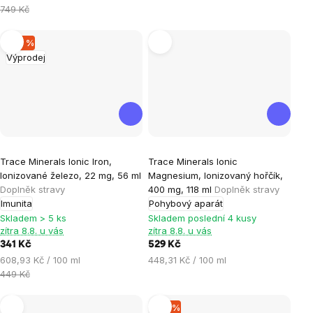
cena:
749 Kč
–24 %
Výprodej
Trace Minerals Ionic Iron,
Trace Minerals Ionic
Ionizované železo, 22 mg, 56 ml
Magnesium, Ionizovaný hořčík,
Doplněk stravy
400 mg, 118 ml
Doplněk stravy
Imunita
Pohybový aparát
Skladem > 5 ks
Skladem poslední 4 kusy
zítra 8.8. u vás
zítra 8.8. u vás
341 Kč
529 Kč
Měrná
Měrná
608,93 Kč / 100 ml
448,31 Kč / 100 ml
cena:
cena:
449 Kč
–18 %