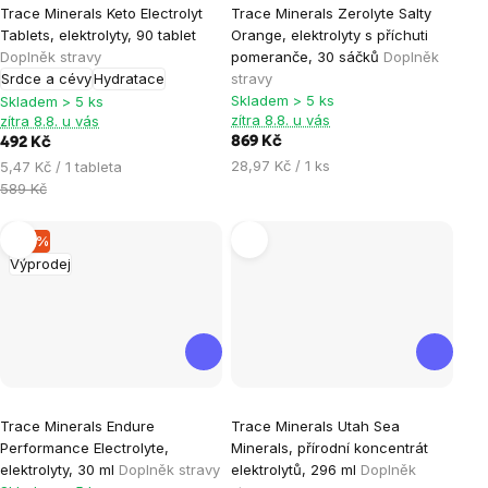
Trace Minerals Keto Electrolyt
Trace Minerals Zerolyte Salty
Tablets, elektrolyty, 90 tablet
Orange, elektrolyty s příchuti
Doplněk stravy
pomeranče, 30 sáčků
Doplněk
Srdce a cévy
Hydratace
stravy
Skladem > 5 ks
Skladem > 5 ks
zítra 8.8. u vás
zítra 8.8. u vás
869 Kč
492 Kč
Měrná
Měrná
28,97 Kč / 1 ks
5,47 Kč / 1 tableta
cena:
cena:
589 Kč
–17 %
Výprodej
Trace Minerals Endure
Trace Minerals Utah Sea
Performance Electrolyte,
Minerals, přírodní koncentrát
elektrolyty, 30 ml
Doplněk stravy
elektrolytů, 296 ml
Doplněk