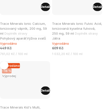
Detail
Detail
Trace Minerals Ionic Calcium,
Trace Minerals Ionic Fulvic Acid,
Ionizovaný vápník, 200 mg, 59
Ionizovaná kyselina fulvová,
ml
Doplněk stravy
250 mg, 59 ml
Doplněk stravy
Pohybový aparát
Výživa svalů
Játra
Vyprodáno
Vyprodáno
449 Kč
609 Kč
Měrná
Měrná
761,02 Kč / 100 ml
1 032,20 Kč / 100 ml
cena:
cena:
Vyprodáno
–16 %
Výprodej
Detail
Trace Minerals Kid's Multi,