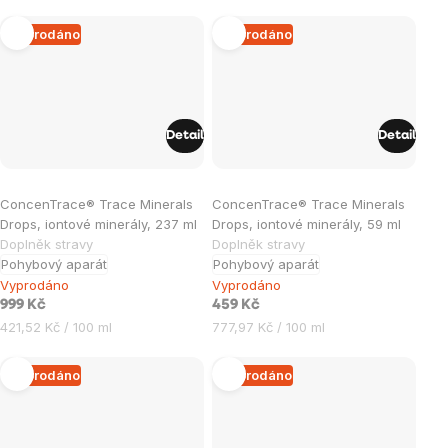
cena:
Vyprodáno
Vyprodáno
Detail
Detail
ConcenTrace® Trace Minerals
ConcenTrace® Trace Minerals
Drops, iontové minerály, 237 ml
Drops, iontové minerály, 59 ml
Doplněk stravy
Doplněk stravy
Pohybový aparát
Pohybový aparát
Vyprodáno
Vyprodáno
999 Kč
459 Kč
Měrná
Měrná
421,52 Kč / 100 ml
777,97 Kč / 100 ml
cena:
cena:
Vyprodáno
Vyprodáno