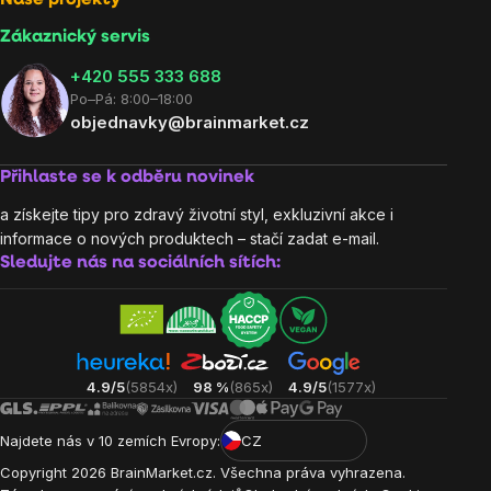
Zákaznický servis
‭+420 555 333 688
Po–Pá: 8:00–18:00
objednavky@brainmarket.cz
Přihlaste se k odběru novinek
a získejte tipy pro zdravý životní styl, exkluzivní akce i
informace o nových produktech – stačí zadat e-mail.
Sledujte nás na sociálních sítích:
4.9/5
(5854x)
98 %
(865x)
4.9/5
(1577x)
Najdete nás v 10 zemích Evropy:
CZ
Copyright
2026
BrainMarket.cz. Všechna práva vyhrazena.