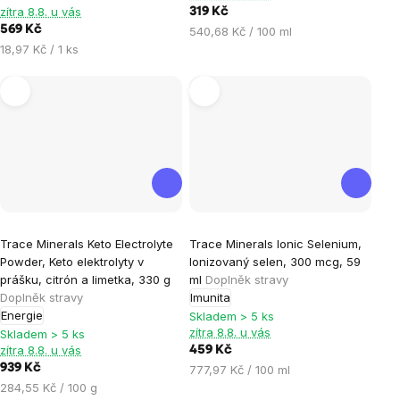
zítra 8.8. u vás
319 Kč
5
569 Kč
Měrná
540,68 Kč / 100 ml
hvězdiček.
Měrná
cena:
18,97 Kč / 1 ks
cena:
Průměrné
Trace Minerals Keto Electrolyte
Trace Minerals Ionic Selenium,
hodnocení
Powder, Keto elektrolyty v
Ionizovaný selen, 300 mcg, 59
produktu
prášku, citrón a limetka, 330 g
ml
Doplněk stravy
je
Doplněk stravy
Imunita
Energie
5,0
Skladem > 5 ks
zítra 8.8. u vás
Skladem > 5 ks
z
zítra 8.8. u vás
459 Kč
5
939 Kč
Měrná
777,97 Kč / 100 ml
hvězdiček.
Měrná
cena:
284,55 Kč / 100 g