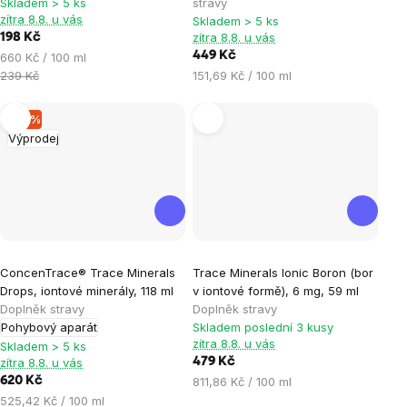
Skladem > 5 ks
stravy
zítra 8.8. u vás
Skladem > 5 ks
zítra 8.8. u vás
198 Kč
Měrná
449 Kč
660 Kč / 100 ml
cena:
Měrná
239 Kč
151,69 Kč / 100 ml
cena:
–17 %
Výprodej
ConcenTrace® Trace Minerals
Trace Minerals Ionic Boron (bor
Drops, iontové minerály, 118 ml
v iontové formě), 6 mg, 59 ml
Doplněk stravy
Doplněk stravy
Pohybový aparát
Skladem poslední 3 kusy
zítra 8.8. u vás
Skladem > 5 ks
zítra 8.8. u vás
479 Kč
Měrná
620 Kč
811,86 Kč / 100 ml
cena:
Měrná
525,42 Kč / 100 ml