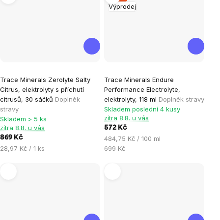
Výprodej
Trace Minerals Zerolyte Salty
Trace Minerals Endure
Citrus, elektrolyty s příchutí
Performance Electrolyte,
citrusů, 30 sáčků
Doplněk
elektrolyty, 118 ml
Doplněk stravy
stravy
Skladem poslední 4 kusy
zítra 8.8. u vás
Skladem > 5 ks
zítra 8.8. u vás
572 Kč
869 Kč
Měrná
484,75 Kč / 100 ml
Měrná
cena:
28,97 Kč / 1 ks
699 Kč
cena: