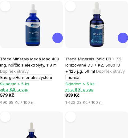
Výpis
produktů
Průměrné
Průměrné
Trace Minerals Mega Mag 400
Trace Minerals Ionic D3 + K2,
hodnocení
hodnocení
mg, hořčík s elektrolyty, 118 ml
Ionizované D3 + K2, 5000 IU
produktu
produktu
Doplněk stravy
+ 125 µg, 59 ml
Doplněk stravy
je
je
Energie
Hormonální systém
Imunita
5,0
5,0
Skladem > 5 ks
Skladem > 5 ks
zítra 8.8. u vás
zítra 8.8. u vás
z
z
579 Kč
839 Kč
5
5
Měrná
Měrná
490,68 Kč / 100 ml
1 422,03 Kč / 100 ml
hvězdiček.
hvězdiček.
cena:
cena: