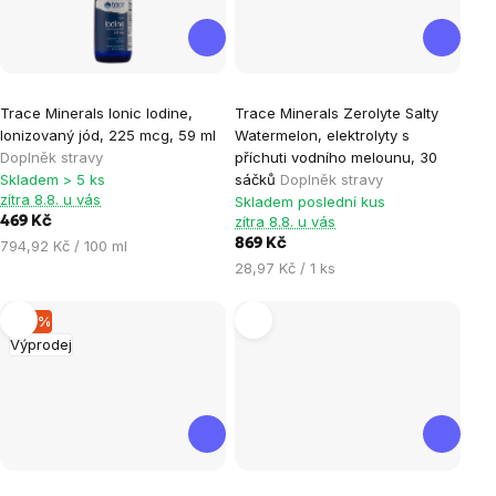
Průměrné
Trace Minerals Ionic Iodine,
Trace Minerals Zerolyte Salty
hodnocení
Ionizovaný jód, 225 mcg, 59 ml
Watermelon, elektrolyty s
produktu
Doplněk stravy
příchuti vodního melounu, 30
je
Skladem > 5 ks
sáčků
Doplněk stravy
zítra 8.8. u vás
Skladem poslední kus
5,0
zítra 8.8. u vás
469 Kč
z
Měrná
869 Kč
794,92 Kč / 100 ml
5
cena:
Měrná
28,97 Kč / 1 ks
hvězdiček.
cena:
–16 %
Výprodej