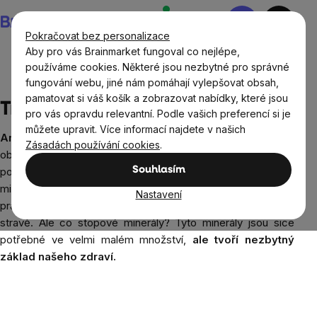
Přejít
Nákupní
na
košík
Pokračovat bez personalizace
obsah
Aby pro vás Brainmarket fungoval co nejlépe,
používáme cookies. Některé jsou nezbytné pro správné
fungování webu, jiné nám pomáhají vylepšovat obsah,
Prodávané značky
Trace Minerals
pamatovat si váš košík a zobrazovat nabídky, které jsou
Trace Minerals
pro vás opravdu relevantní. Podle vašich preferencí si je
můžete upravit. Více informací najdete v našich
Americká společnost
specializující se na doplňky stravy
Zásadách používání cookies
.
obsahující
stopové minerály
. Všichni víme, že naše tělo
Souhlasím
potřebuje minerály, železo, draslík, vápník. O těchto
minerálech jsme slyšeli, hledali jsme je v multivitamínech a
Nastavení
pravděpodobně jsme se ujistili, že jich máme dostatek ve
stravě. Ale co stopové minerály? Tyto minerály jsou sice
potřebné ve velmi malém množství,
ale tvoří nezbytný
základ našeho zdraví.