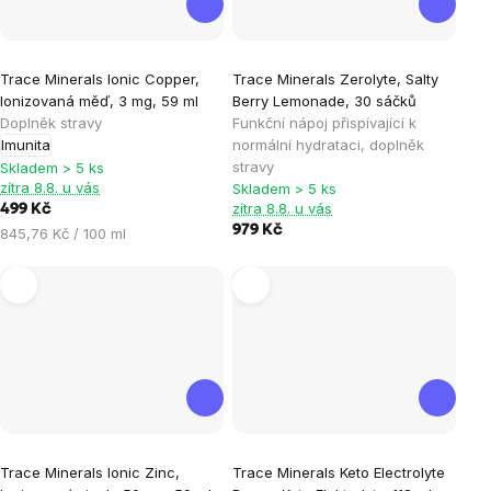
Trace Minerals Ionic Copper,
Trace Minerals Zerolyte, Salty
Ionizovaná měď, 3 mg, 59 ml
Berry Lemonade, 30 sáčků
Doplněk stravy
Funkční nápoj přispívající k
Imunita
normální hydrataci, doplněk
stravy
Skladem > 5 ks
zítra 8.8. u vás
Skladem > 5 ks
zítra 8.8. u vás
499 Kč
979 Kč
Měrná
845,76 Kč / 100 ml
cena:
Průměrné
Trace Minerals Ionic Zinc,
Trace Minerals Keto Electrolyte
hodnocení