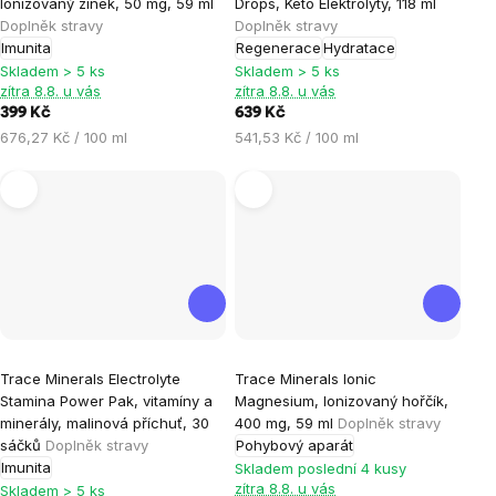
Ionizovaný zinek, 50 mg, 59 ml
Drops, Keto Elektrolyty, 118 ml
produktu
Doplněk stravy
Doplněk stravy
je
Imunita
Regenerace
Hydratace
5,0
Skladem > 5 ks
Skladem > 5 ks
zítra 8.8. u vás
zítra 8.8. u vás
z
399 Kč
639 Kč
5
Měrná
Měrná
676,27 Kč / 100 ml
541,53 Kč / 100 ml
hvězdiček.
cena:
cena:
Průměrné
Trace Minerals Electrolyte
Trace Minerals Ionic
hodnocení
Stamina Power Pak, vitamíny a
Magnesium, Ionizovaný hořčík,
produktu
minerály, malinová příchuť, 30
400 mg, 59 ml
Doplněk stravy
je
sáčků
Doplněk stravy
Pohybový aparát
Imunita
4,0
Skladem poslední 4 kusy
zítra 8.8. u vás
Skladem > 5 ks
z