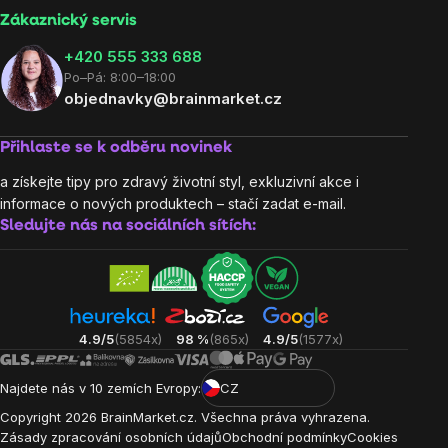
Zákaznický servis
‭+420 555 333 688
Po–Pá: 8:00–18:00
objednavky@brainmarket.cz
Přihlaste se k odběru novinek
a získejte tipy pro zdravý životní styl, exkluzivní akce i
informace o nových produktech – stačí zadat e-mail.
Sledujte nás na sociálních sítích:
4.9/5
(5854x)
98 %
(865x)
4.9/5
(1577x)
Najdete nás v 10 zemích Evropy:
CZ
Copyright
2026
BrainMarket.cz. Všechna práva vyhrazena.
Zásady zpracování osobních údajů
Obchodní podmínky
Cookies