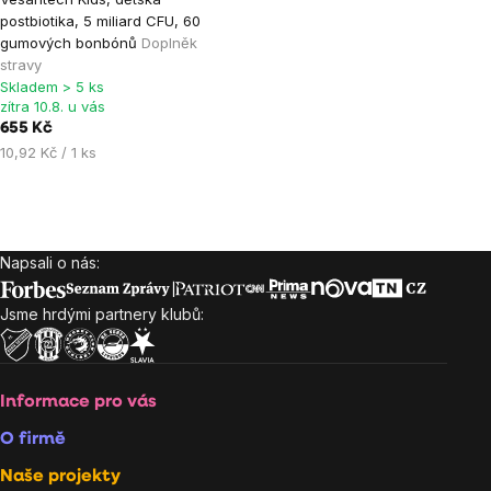
hodnocení
postbiotika, 5 miliard CFU, 60
produktu
gumových bonbónů
Doplněk
je
stravy
Skladem > 5 ks
5,0
zítra 10.8. u vás
z
655 Kč
5
Měrná
10,92 Kč / 1 ks
hvězdiček.
cena:
Ovládací
prvky
Napsali o nás:
Zápatí
výpisu
Jsme hrdými partnery klubů:
Informace pro vás
O firmě
Naše projekty