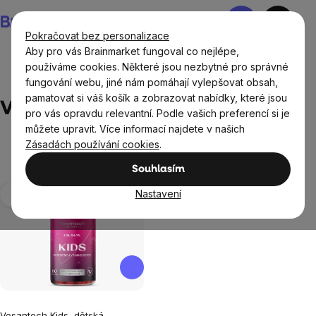
Přejít
Nákupní
na
košík
Pokračovat bez personalizace
obsah
Aby pro vás Brainmarket fungoval co nejlépe,
používáme cookies. Některé jsou nezbytné pro správné
fungování webu, jiné nám pomáhají vylepšovat obsah,
Prodávané značky
Vesantech
pamatovat si váš košík a zobrazovat nabídky, které jsou
Vesantech
pro vás opravdu relevantní. Podle vašich preferencí si je
můžete upravit. Více informací najdete v našich
Zásadách používání cookies
.
Souhlasím
Výpis
Nastavení
produktů
Průměrné
Vesantech Kids, dětská