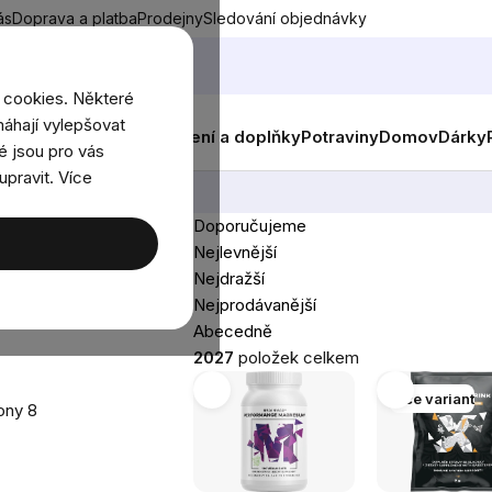
ás
Doprava a platba
Prodejny
Sledování objednávky
 cookies. Některé
áhají vylepšovat
nky
Muži
Ženy
Děti
Oblečení a doplňky
Potraviny
Domov
Dárky
é jsou pro vás
upravit. Více
Doporučujeme
Řazení
Nejlevnější
produktů
Nejdražší
Nejprodávanější
Abecedně
2027
položek celkem
Výpis
Více variant
mony
8
produktů