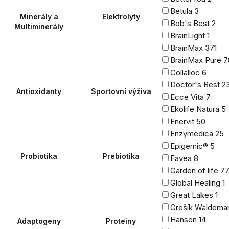
Betula
3
Minerály a
Elektrolyty
Bob's Best
2
Multiminerály
BrainLight
1
BrainMax
371
BrainMax Pure
7
Collalloc
6
Doctor's Best
2
Antioxidanty
Sportovní výživa
Ecce Vita
7
Ekolife Natura
5
Enervit
50
Enzymedica
25
Epigemic®
5
Probiotika
Prebiotika
Favea
8
Garden of life
7
Global Healing
1
Great Lakes
1
Grešík Waldema
Hansen
14
Adaptogeny
Proteiny