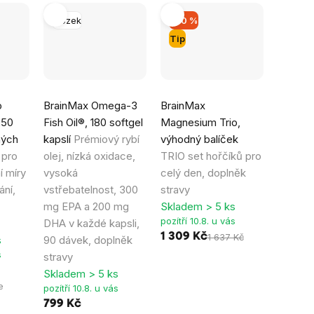
Mozek
–20 %
Tip
Průměrné
Průměrné
p
BrainMax Omega-3
BrainMax
hodnocení
hodnocení
250
Fish Oil®, 180 softgel
Magnesium Trio,
produktu
produktu
ných
kapslí
Prémiový rybí
výhodný balíček
je
je
 pro
olej, nízká oxidace,
TRIO set hořčíků pro
4,9
5,0
í míry
vysoká
celý den, doplněk
z
z
ání,
vstřebatelnost, 300
stravy
5
5
mg EPA a 200 mg
Skladem > 5 ks
hvězdiček.
hvězdiček.
pozítří 10.8. u vás
DHA v každé kapsli,
1 309 Kč
1 637 Kč
s
90 dávek, doplněk
s
stravy
Skladem > 5 ks
e
pozítří 10.8. u vás
799 Kč