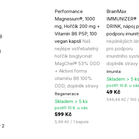
Průměrné
Průměrné
Performance
BrainMax
hodnocení
hodnocení
Magnesium®, 1000
IMMUNIZER®
produktu
produktu
mg, Hořčík 200 mg +
DRINK, nápoj p
je
je
Vitamín B6 P5P, 100
podporu imuni
4,9
4,2
8
vegan kapslí
Náš
nejsilnějších lá
z
z
nejlépe vstřebatelný
pro podporu
5
5
3
hořčík bisglycinát
imunitního sys
hvězdiček.
hvězdiček.
MagChel® 53% DDD
doplněk stravy
+ Aktivní forma
Imunita
vitamínu B6 100%
Skladem > 5 k
DDD, doplněk stravy
pozítří 10.8. u vá
49 Kč
Regenerace
Měrná
544,44 Kč / 100 
Skladem > 5 ks
7
cena:
pozítří 10.8. u vás
599 Kč
Měrná
5,99 Kč / 1 kapsle
r
2
cena: