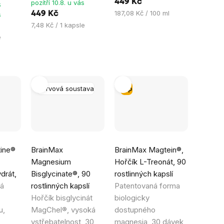
449 Kč
pozítří 10.8. u vás
s
Měrná
187,08 Kč / 100 ml
449 Kč
s
cena:
Měrná
7,48 Kč / 1 kapsle
cena:
e
Nervová soustava
Tip
Průměrné
Průměrné
tine®
BrainMax
BrainMax Magtein®,
hodnocení
hodnocení
Magnesium
Hořčík L-Treonát, 90
produktu
produktu
drát,
Bisglycinate®, 90
rostlinných kapslí
je
je
ká
rostlinných kapslí
Patentovaná forma
4,9
5,0
Hořčík bisglycinát
biologicky
z
z
u,
MagChel®, vysoká
dostupného
5
5
vstřebatelnost, 30
magnesia, 30 dávek,