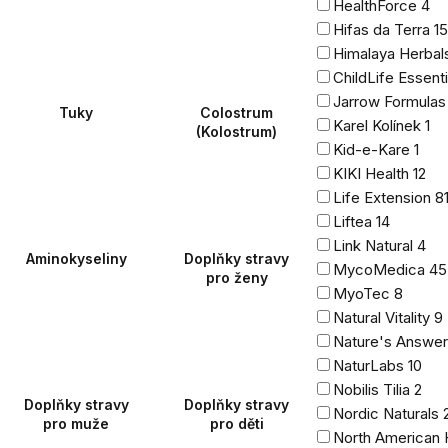
HealthForce
4
Hifas da Terra
15
Himalaya Herba
ChildLife Essent
Jarrow Formula
Tuky
Colostrum
Karel Kolínek
1
(Kolostrum)
Kid-e-Kare
1
KIKI Health
12
Life Extension
8
Liftea
14
Link Natural
4
Aminokyseliny
Doplňky stravy
MycoMedica
45
pro ženy
MyoTec
8
Natural Vitality
9
Nature's Answe
NaturLabs
10
Nobilis Tilia
2
Doplňky stravy
Doplňky stravy
Nordic Naturals
pro muže
pro děti
North American 