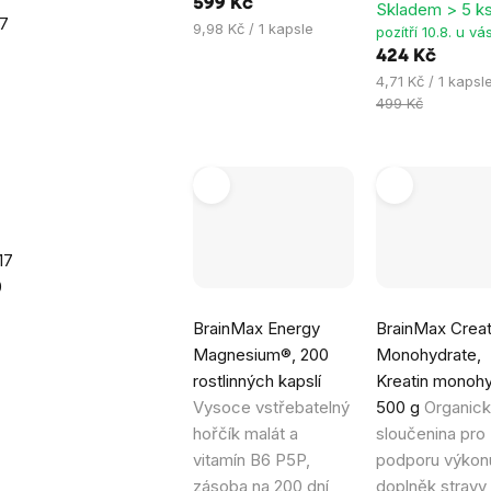
599 Kč
Skladem > 5 k
7
Měrná
9,98 Kč / 1 kapsle
pozítří 10.8. u vá
cena:
424 Kč
Měrná
4,71 Kč / 1 kapsl
cena:
499 Kč
17
0
Průměrné
Průměrné
BrainMax Energy
BrainMax Crea
hodnocení
hodnocení
Magnesium®, 200
Monohydrate,
produktu
produktu
rostlinných kapslí
Kreatin monohy
je
je
Vysoce vstřebatelný
500 g
Organic
4,9
4,9
hořčík malát a
sloučenina pro
z
z
vitamín B6 P5P,
podporu výkon
5
5
zásoba na 200 dní,
doplněk stravy