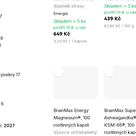
hvězdiček.
hvězdiček.
doplněk stravy
Skladem > 5 k
pozítří 10.8. u vá
Energie
7
439 Kč
Skladem > 5 ks
Měrná
87,80 Kč / 100 g
pozítří 10.8. u vás
cena:
649 Kč
29
Měrná
3,25 Kč / 1 kapsle
2
cena:
yseliny
17
t
6
Průměrné
Průměrné
BrainMax Energy
BrainMax Supe
hodnocení
hodnocení
Magnesium®, 100
Ashwagandha
produktu
produktu
rostlinných kapslí
KSM-66®, 100
í:
2027
je
je
Vysoce vstřebatelný
rostlinných kaps
5,0
4,8