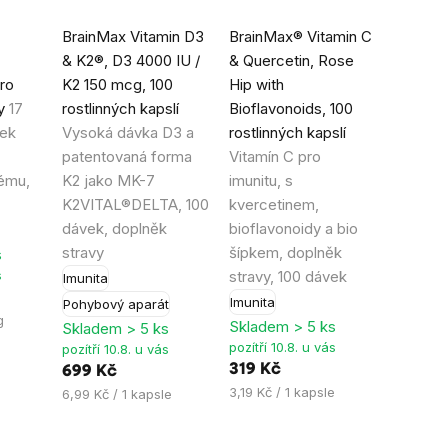
Průměrné
Průměrné
BrainMax Vitamin D3
BrainMax® Vitamin C
hodnocení
hodnocení
& K2®, D3 4000 IU /
& Quercetin, Rose
produktu
produktu
ro
K2 150 mcg, 100
Hip with
je
je
ty
17
rostlinných kapslí
Bioflavonoids, 100
5,0
5,0
tek
Vysoká dávka D3 a
rostlinných kapslí
z
z
patentovaná forma
Vitamín C pro
5
5
tému,
K2 jako MK-7
imunitu, s
hvězdiček.
hvězdiček.
K2VITAL®DELTA, 100
kvercetinem,
dávek, doplněk
bioflavonoidy a bio
stravy
šípkem, doplněk
s
s
stravy, 100 dávek
Imunita
Imunita
Pohybový aparát
g
Skladem > 5 ks
Skladem > 5 ks
pozítří 10.8. u vás
pozítří 10.8. u vás
319 Kč
699 Kč
Měrná
3,19 Kč / 1 kapsle
Měrná
6,99 Kč / 1 kapsle
cena:
cena: