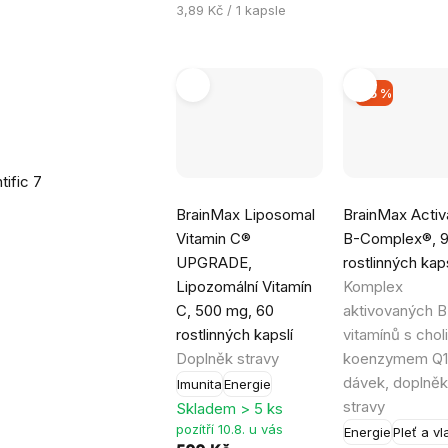
Měrná
3,89 Kč / 1 kapsle
7
cena:
–15 %
tific
7
Průměrné
Průměrné
BrainMax Liposomal
BrainMax Activ
hodnocení
hodnocení
Vitamin C®
B-Complex®, 
produktu
produktu
UPGRADE,
rostlinných kaps
je
je
Lipozomální Vitamín
Komplex
5,0
5,0
C, 500 mg, 60
aktivovaných B
z
z
rostlinných kapslí
vitamínů s chol
5
5
Doplněk stravy
koenzymem Q1
hvězdiček.
hvězdiček.
dávek, doplněk
Imunita
Energie
stravy
Skladem > 5 ks
pozítří 10.8. u vás
Energie
Pleť a vl