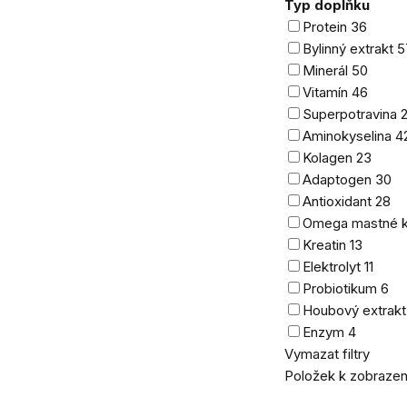
Typ doplňku
Protein
36
Bylinný extrakt
5
Minerál
50
Vitamín
46
Superpotravina
Aminokyselina
4
Kolagen
23
Adaptogen
30
Antioxidant
28
Omega mastné k
Kreatin
13
Elektrolyt
11
Probiotikum
6
Houbový extrak
Enzym
4
Vymazat filtry
Položek k zobrazen