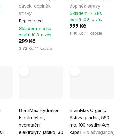
hvězdiček.
hvězdiček.
s
dávek, doplněk
doplněk stravy
s
stravy
Skladem > 5 ks
pozítří 10.8. u vás
Regenerace
999 Kč
Skladem > 5 ks
Měrná
11,10 Kč / 1 kapsle
pozítří 10.8. u vás
cena:
299 Kč
Měrná
3,32 Kč / 1 kapsle
cena:
Průměrné
Průměrné
r
BrainMax Hydration
BrainMax Organic
hodnocení
hodnocení
®
Electrolytes,
Ashwagandha, 560
produktu
produktu
hydratační
mg, 100 rostlinných
je
je
lí
elektrolyty, jablko, 30
kapslí
Bio ašvaganda,
4,8
5,0