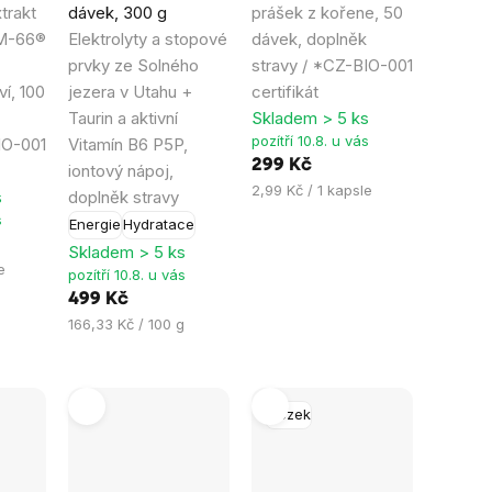
trakt
dávek, 300 g
prášek z kořene, 50
z
z
M-66®
Elektrolyty a stopové
dávek, doplněk
5
5
prvky ze Solného
stravy / *CZ-BIO-001
hvězdiček.
hvězdiček.
í, 100
jezera v Utahu +
certifikát
Taurin a aktivní
Skladem > 5 ks
pozítří 10.8. u vás
IO-001
Vitamín B6 P5P,
299 Kč
iontový nápoj,
Měrná
2,99 Kč / 1 kapsle
s
doplněk stravy
cena:
s
Energie
Hydratace
Skladem > 5 ks
e
pozítří 10.8. u vás
499 Kč
Měrná
166,33 Kč / 100 g
cena:
Mozek