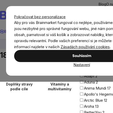
Přejít
Blog
O n
na
obsah
Pokračovat bez personalizace
Aby pro vás Brainmarket fungoval co nejlépe, používáme
Hledat
jsou nezbytné pro správné fungování webu, jiné nám pom
BrainMax®
Léto
Ušetři
Cíle
Doplňky stravy a výživa
Novi
obsah, pamatovat si váš košík a zobrazovat nabídky, kter
opravdu relevantní. Podle vašich preferencí si je můžete 
Doplňky stravy a výživa
180 rostlinných kapslí
informací najdete v našich
Zásadách používání cookies
.
Cena
Postranní
180 rostlinných kapslí
Souhlasím
13
Kč
5999
Kč
panel
Na skladě
1250
Nastavení
Značky
Adapt
2
Aduna
2
Doplňky stravy
Vitamíny a
Anima Mundi
17
podle cíle
multivitamíny
Apollo's Hege
Arctic Blue
12
Aroha
13
BetterYou
2