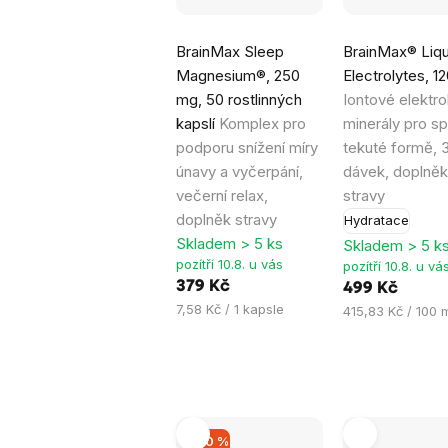
Průměrné
Průměrné
BrainMax Sleep
BrainMax® Liqu
hodnocení
hodnocení
Magnesium®, 250
Electrolytes, 1
produktu
produktu
mg, 50 rostlinných
Iontové elektro
je
je
kapslí
Komplex pro
minerály pro sp
4,6
5,0
podporu snížení míry
tekuté formě, 
z
z
únavy a vyčerpání,
dávek, doplněk
5
5
večerní relax,
stravy
hvězdiček.
hvězdiček.
doplněk stravy
Hydratace
Skladem > 5 ks
Skladem > 5 k
pozítří 10.8. u vás
pozítří 10.8. u vá
379 Kč
499 Kč
Měrná
7,58 Kč / 1 kapsle
Měrná
415,83 Kč / 100 
cena:
cena:
–40 %