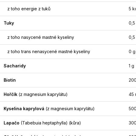
z toho energie z tuků
5 k
Tuky
0,5
z toho nasycené mastné kyseliny
0,5
z toho trans nenasycené mastné kyseliny
0 g
Sacharidy
1 g
Biotin
200
Hořčík
(z magnesium kaprylátu)
45
Kyselina kaprylová
(z magnesium kaprylátu)
50
Lapačo
(Tabebuia heptaphylla)
(kůra)
30