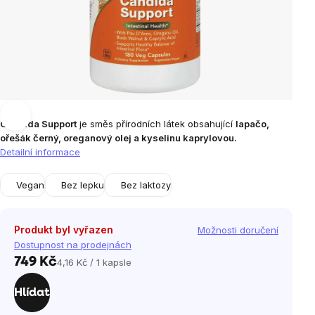
Candida Support
je směs přírodních látek obsahující
lapačo,
ořešák černý, oreganový olej a kyselinu kaprylovou.
Detailní informace
Vegan
Bez lepku
Bez laktozy
Produkt byl vyřazen
Možnosti doručení
Dostupnost na prodejnách
749 Kč
4,16 Kč / 1 kapsle
Měrná
cena:
Hlídat