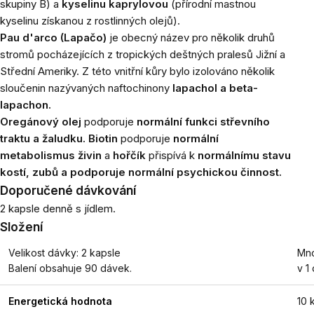
skupiny B) a
kyselinu kaprylovou
(přírodní mastnou
kyselinu získanou z rostlinných olejů).
Pau d'arco (Lapačo)
je obecný název pro několik druhů
stromů pocházejících z tropických deštných pralesů Jižní a
Střední Ameriky. Z této vnitřní kůry bylo izolováno několik
sloučenin nazývaných naftochinony
lapachol a beta-
lapachon.
Oregánový olej
podporuje
normální funkci střevního
traktu a žaludku. Biotin
podporuje
normální
metabolismus živin
a
hořčík
přispívá k
normálnímu stavu
kostí, zubů a podporuje normální psychickou činnost.
Doporučené dávkování
2 kapsle denně s jídlem.
Složení
Velikost dávky: 2 kapsle
Mno
Balení obsahuje 90 dávek.
v 1
Energetická hodnota
10 