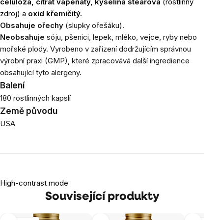
celulóza, citrát vápenatý, kyselina stearová
(rostlinný
zdroj) a
oxid křemičitý.
Obsahuje ořechy
(slupky ořešáku).
Neobsahuje
sóju, pšenici, lepek, mléko, vejce, ryby nebo
mořské plody. Vyrobeno v zařízení dodržujícím správnou
výrobní praxi (GMP), které zpracovává další ingredience
obsahující tyto alergeny.
Balení
180 rostlinných kapslí
Země původu
USA
High-contrast mode
Související produkty