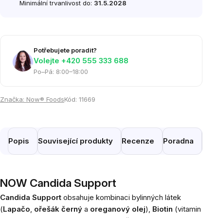
Minimální trvanlivost do:
31.5.2028
Potřebujete poradit?
Volejte ‭+420 555 333 688
Po–Pá: 8:00–18:00
Značka:
Now® Foods
Kód:
11669
Popis
Související produkty
Recenze
Poradna
Pod
NOW Candida Support
Candida Support
obsahuje kombinaci bylinných látek
(
Lapačo
,
ořešák černý
a
oreganový olej
),
Biotin
(vitamin