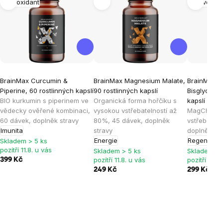
Antioxidant
Nervová 
BrainMax Curcumin &
BrainMax Magnesium Malate,
BrainMax 
Piperine, 60 rostlinných kapslí
90 rostlinných kapslí
Bisglycinat
BIO kurkumin s piperinem ve
Organická forma hořčíku s
kapslí
Hořčí
vědecky ověřené kombinaci,
vysokou vstřebatelností až
MagChel®,
60 dávek, doplněk stravy
80%, 45 dávek, doplněk
vstřebateln
Imunita
stravy
doplněk st
Energie
Regenerac
Skladem > 5 ks
pozítří 11.8. u vás
Skladem > 5 ks
Skladem > 
pozítří 11.8. u vás
pozítří 11.8.
399 Kč
249 Kč
299 Kč