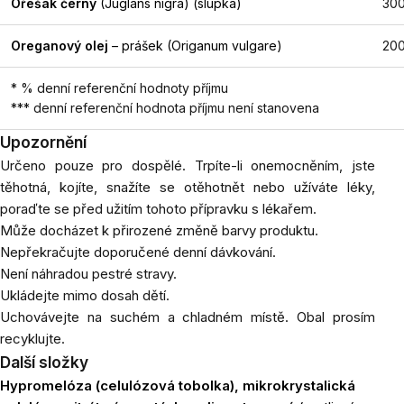
Ořešák černý
(Juglans nigra)
(slupka)
30
Oreganový olej
– prášek
(Origanum vulgare)
20
* % denní referenční hodnoty příjmu
*** denní referenční hodnota příjmu není stanovena
Upozornění
Určeno pouze pro dospělé. Trpíte-li onemocněním, jste
těhotná, kojíte, snažíte se otěhotnět nebo užíváte léky,
poraďte se před užitím tohoto přípravku s lékařem.
Může docházet k přirozené změně barvy produktu.
Nepřekračujte doporučené denní dávkování.
Není náhradou pestré stravy.
Ukládejte mimo dosah dětí.
Uchovávejte na suchém a chladném místě. Obal prosím
recyklujte.
Další složky
Hypromelóza (celulózová tobolka), mikrokrystalická