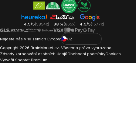
4.9/5
(5854x)
98 %
(865x)
4.9/5
(1577x)
Najdete nás v 10 zemích Evropy:
CZ
Copyright
2026
BrainMarket.cz. Všechna práva vyhrazena.
Zásady zpracování osobních údajů
Obchodní podmínky
Cookies
Vytvořil Shoptet Premium