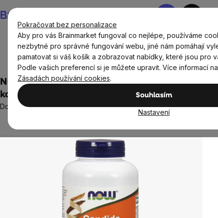
Přejít
Nákupní
na
košík
Pokračovat bez personalizace
obsah
Aby pro vás Brainmarket fungoval co nejlépe, používáme cook
nezbytné pro správné fungování webu, jiné nám pomáhají vyl
pamatovat si váš košík a zobrazovat nabídky, které jsou pro v
Cíle
Trávení
Podle vašich preferencí si je můžete upravit. Více informací n
Zásadách používání cookies
.
NOW Candida Support, 180 rostlinných
kapslí
Souhlasím
Doplněk stravy
Nastavení
Neohodnoceno
Průměrné
hodnocení
produktu
je
0,0
z
5
hvězdiček.