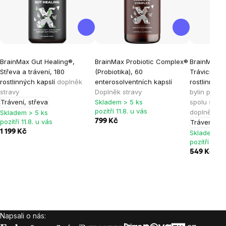
BrainMax Gut Healing®,
BrainMax Probiotic Complex®
BrainMax D
Střeva a trávení, 180
(Probiotika), 60
Trávicí Enz
rostlinných kapslí
doplněk
enterosolventních kapslí
rostlinných
stravy
Doplněk stravy
bylin pro s
Trávení, střeva
Skladem > 5 ks
spolu s trá
pozítří 11.8. u vás
doplněk st
Skladem > 5 ks
pozítří 11.8. u vás
799 Kč
Trávení, st
1 199 Kč
Skladem > 
pozítří 11.8.
549 Kč
Napsali o nás:
Zápatí