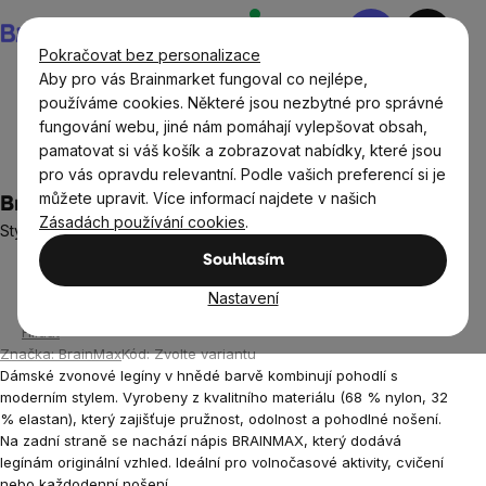
Přejít
Nákupní
na
košík
Pokračovat bez personalizace
obsah
Aby pro vás Brainmarket fungoval co nejlépe,
používáme cookies. Některé jsou nezbytné pro správné
fungování webu, jiné nám pomáhají vylepšovat obsah,
Oblečení a doplňky
Sportovní oblečení pro ženy
pamatovat si váš košík a zobrazovat nabídky, které jsou
Dámské legíny, sportovní kalhoty a kraťasy
pro vás opravdu relevantní. Podle vašich preferencí si je
můžete upravit. Více informací najdete v našich
Brain dámské zvonové legíny, hnědá
Zásadách používání cookies
.
Stylové legíny pro sport i volný čas
3 hodnocení
Souhlasím
Průměrné
hodnocení
Nastavení
produktu
Hlídat
je
Značka:
BrainMax
Kód:
Zvolte variantu
5,0
Dámské zvonové legíny v hnědé barvě kombinují pohodlí s
z
moderním stylem. Vyrobeny z kvalitního materiálu (68 % nylon, 32
5
% elastan), který zajišťuje pružnost, odolnost a pohodlné nošení.
hvězdiček.
Na zadní straně se nachází nápis BRAINMAX, který dodává
legínám originální vzhled. Ideální pro volnočasové aktivity, cvičení
nebo každodenní nošení.