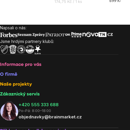
Měrná
599 Kč
174,75 Kč / 1 ks
z
z
z
cena:
5
5
5
hvězdiček.
hvězdiček.
hvězdiček
Napsali o nás:
Zápatí
Jsme hrdými partnery klubů:
Informace pro vás
O firmě
Naše projekty
Zákaznický servis
‭+420 555 333 688
Po–Pá: 8:00–18:00
objednavky@brainmarket.cz