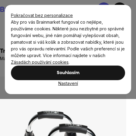
Přejít
Nákupní
na
košík
Pokračovat bez personalizace
obsah
Aby pro vás Brainmarket fungoval co nejlépe,
používáme cookies. Některé jsou nezbytné pro správné
fungování webu, jiné nám pomáhají vylepšovat obsah,
BrainMax®
Fitness pomůcky
pamatovat si váš košík a zobrazovat nabídky, které jsou
pro vás opravdu relevantní. Podle vašich preferencí si je
TrainMax® adaptéry na kliky
můžete upravit. Více informací najdete v našich
Madla na kliky pro maximální posílení horní části těla
Zásadách používání cookies
.
Neohodnoceno
Průměrné
Souhlasím
hodnocení
produktu
Nastavení
je
0,0
z
5
hvězdiček.