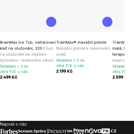
Průměrné
Průměrné
Průměrné
BrainMax Ice Tub, nafukovací
TrainMax® masážní pistole
TrainMax® 
hodnocení
hodnocení
hodnocen
káď na otužování, 320 l
Sud
Masážní pistole k masírování
malá, tepe
produktu
produktu
produktu
na otužování ke zlepšení
svalů
terapie
Mas
je
je
je
fyzického i duševního zdraví
Skladem > 5 ks
masírování
zítra 11.8. u vás
Skladem > 5 ks
Skladem > 
5,0
5,0
5,0
zítra 11.8. u vás
zítra 11.8. u
2 199 Kč
z
z
z
2 499 Kč
2 599 Kč
2 
5
5
5
hvězdiček.
hvězdiček.
hvězdiček
Napsali o nás:
Zápatí