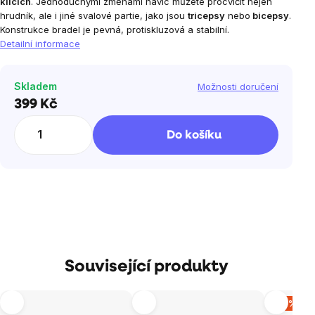
klicích
. Jednoduchými změnami navíc můžete procvičit nejen
hrudník, ale i jiné svalové partie, jako jsou
tricepsy
nebo
bicepsy
.
Konstrukce bradel je pevná, protiskluzová a stabilní.
Detailní informace
Skladem
Možnosti doručení
399 Kč
Měrná
cena:
Do košíku
Související produkty
–13 %