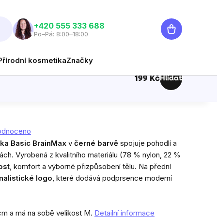
Nákupní
‭+420 555 333 688
Po–Pá: 8:00–18:00
košík
Přírodní kosmetika
Značky
199 Kč
Hlídat
ovní podprsenka Basic, černá
Měrná cena:
ká sportovní podprsenka
odnoceno
ka Basic
BrainMax
v
černé barvě
spojuje pohodlí a
tách. Vyrobená z kvalitního materiálu (78 % nylon, 22 %
ost
, komfort a výborné přizpůsobení tělu. Na přední
malistické logo
, které dodává podprsence moderní
cm a má na sobě velikost M.
Detailní informace