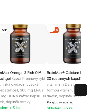
ozek
-15 %
inMax Omega-3 Fish Oil®,
BrainMax® Calcium D3 & K2,
WellM
softgel kapslí
Prémiový rybí
30 rostlinných kapslí
Vápník s
Černá
j, nízká oxidace, vysoká
vitamínem D3 a patentovanou
Příro
řebatelnost, 300 mg EPA a
formou vitamínu K2 MK-7, 30
aktiv
 mg DHA v každé kapsli, 30
dávek, doplněk stravy
Sklad
pozítř
ek, doplněk stravy
Pohybový aparát
139 
adem > 5 ks
Skladem > 5 ks