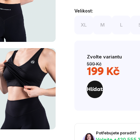
hvězdiček.
Velikost:
XL
M
L
Zvolte variantu
599 Kč
199 Kč
Měrná
cena:
Hlídat
Potřebujete poradit?
Volejte ‭+420 555 