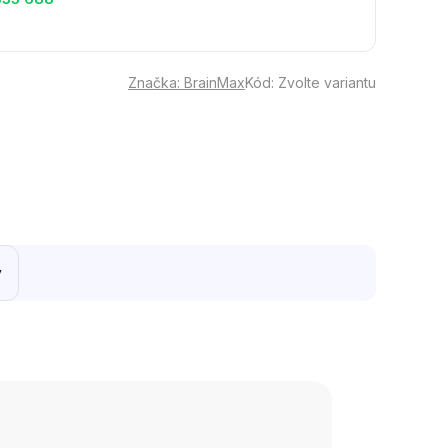
Značka:
BrainMax
Kód:
Zvolte variantu
y