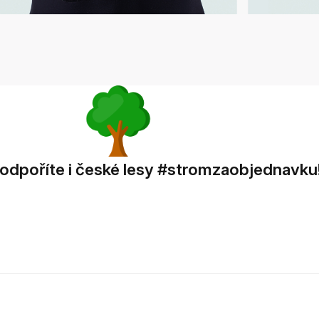
dpoříte i české lesy #stromzaobjednavku