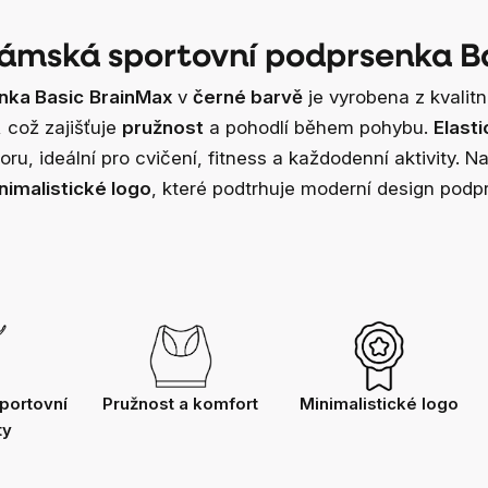
ámská sportovní podprsenka B
nka Basic
BrainMax
v
černé barvě
je vyrobena z kvalitn
 což zajišťuje
pružnost
a pohodlí během pohybu.
Elasti
u, ideální pro cvičení, fitness a každodenní aktivity. N
nimalistické logo
, které podtrhuje moderní design podp
sportovní
Pružnost a komfort
Minimalistické logo
ty