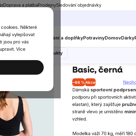
ás
Doprava a platba
Prodejny
Sledování objednávky
 cookies. Některé
áhají vylepšovat
nky
Muži
Ženy
Děti
Oblečení a doplňky
Potraviny
Domov
Dárky
é jsou pro vás
á
upravit. Více
y
Dámské spodní prádlo na sport
BrainMax dámská sport
Poradna
Podobné produkty
BrainMax dáms
Basic, černá
Neoh
–66 %
Akce
Průměrné
Dámská
sportovní podprsen
hodnocení
podporu při sportovních aktivi
produktu
elastan), který zajišťuje
pružn
je
straně vlevo je umístěno
mini
0,0
vzhled.
z
5
Modelka váží 70 kg, měří 180 