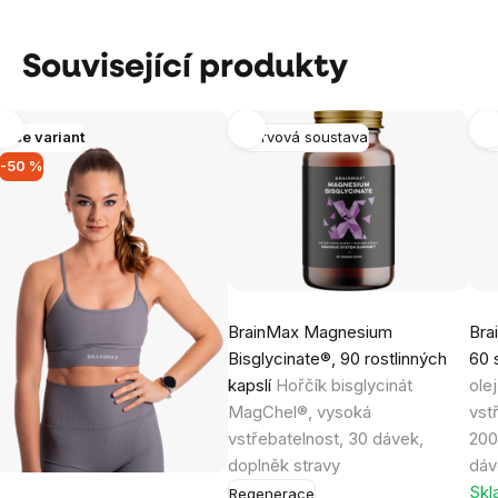
Související produkty
Více variant
Nervová soustava
M
-50 %
BrainMax Magnesium
Bra
Bisglycinate®, 90 rostlinných
60 
kapslí
Hořčík bisglycinát
ole
MagChel®, vysoká
vst
vstřebatelnost, 30 dávek,
200
doplněk stravy
dáv
Skl
Regenerace