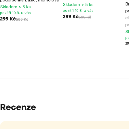
B
Skladem > 5 ks
Skladem > 5 ks
pozítří 10.8. u vás
p
pozítří 10.8. u vás
299 Kč
599 Kč
e
299 Kč
599 Kč
p
S
po
2
Recenze