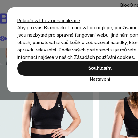
Přejít
Blog
O n
na
obsah
Pokračovat bez personalizace
Aby pro vás Brainmarket fungoval co nejlépe, používáme
Hledat
jsou nezbytné pro správné fungování webu, jiné nám pom
BrainMax®
Léto
Ušetři
Cíle
Doplňky stravy a výživa
Novi
obsah, pamatovat si váš košík a zobrazovat nabídky, kter
BrainMax dámská sportovní podprsenka Basic, čern
opravdu relevantní. Podle vašich preferencí si je můžete 
Oblečení a doplňky
Sportovní oblečení pro žen
Přehled
Popis
Související produkty
Recenze
informací najdete v našich
Zásadách používání cookies
.
Souhlasím
Nastavení