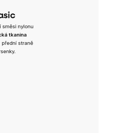
asic
í směsi nylonu
cká tkanina
a přední straně
rsenky.