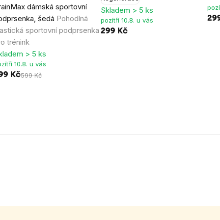
rainMax dámská sportovní
pozí
Skladem > 5 ks
odprsenka, šedá
Pohodlná
29
pozítří 10.8. u vás
lastická sportovní podprsenka
299 Kč
ro trénink
kladem > 5 ks
zítří 10.8. u vás
99 Kč
599 Kč