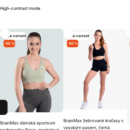
High-contrast mode
Více variant
Více variant
-50 %
-50 %
BrainMax žebrované kraťasy s
BrainMax dámská sportovní
vysokým pasem, černá
podprsenka Basic, mentolová