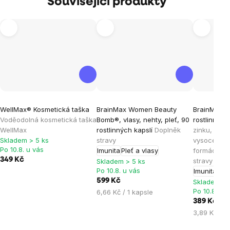
Související produkty
Průměrné
Průměrné
Průměrné
WellMax® Kosmetická taška
BrainMax Women Beauty
BrainMax Z
hodnocení
hodnocení
hodnocen
Voděodolná kosmetická taška
Bomb®, vlasy, nehty, pleť, 90
rostlinných
produktu
produktu
produktu
WellMax
rostlinných kapslí
Doplněk
zinku, mědi
je
je
je
Skladem > 5 ks
stravy
vysoce bio
Po 10.8. u vás
Imunita
Pleť a vlasy
formách, 1
5,0
4,9
4,9
349 Kč
stravy
Skladem > 5 ks
z
z
z
Po 10.8. u vás
Imunita
5
5
5
599 Kč
Skladem > 
hvězdiček.
hvězdiček.
hvězdiček
Po 10.8. u 
Měrná
6,66 Kč / 1 kapsle
cena:
389 Kč
Měrná
3,89 Kč / 1
cena: