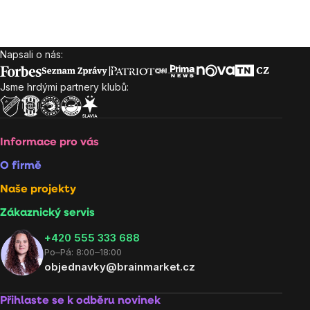
Napsali o nás:
Zápatí
Jsme hrdými partnery klubů:
Informace pro vás
O firmě
Naše projekty
Zákaznický servis
‭+420 555 333 688
Po–Pá: 8:00–18:00
objednavky@brainmarket.cz
Přihlaste se k odběru novinek