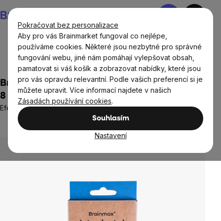
Přejít
Nákupní
na
košík
Pokračovat bez personalizace
obsah
Aby pro vás Brainmarket fungoval co nejlépe,
používáme cookies. Některé jsou nezbytné pro správné
fungování webu, jiné nám pomáhají vylepšovat obsah,
Přírodní kosmetika
Zubní péče
Zubní kartáčky
pamatovat si váš košík a zobrazovat nabídky, které jsou
pro vás opravdu relevantní. Podle vašich preferencí si je
BrainMax® Mezizubní kartáčky z bambusu,
můžete upravit. Více informací najdete v našich
8 ks
Zásadách používání cookies
.
Efektivní péče o mezizubní prostory
Souhlasím
Neohodnoceno
Průměrné
hodnocení
Nastavení
produktu
je
0,0
z
5
hvězdiček.