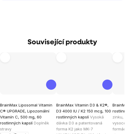
Související produkty
Průměrné
Průměrné
Průměrné
BrainMax Liposomal Vitamin
BrainMax Vitamin D3 & K2®,
BrainMax Z
hodnocení
hodnocení
hodnocen
C® UPGRADE, Lipozomální
D3 4000 IU / K2 150 mcg, 100
rostlinných
produktu
produktu
produktu
Vitamín C, 500 mg, 60
rostlinných kapslí
Vysoká
zinku, mědi
je
je
je
rostlinných kapslí
Doplněk
dávka D3 a patentovaná
vysoce bio
stravy
forma K2 jako MK-7
formách, 1
5,0
5,0
4,9