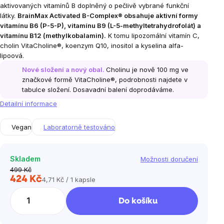
aktivovaných vitamínů B doplněný o pečlivě vybrané funkční
látky.
BrainMax Activated B-Complex® obsahuje aktivní formy
vitamínu B6 (P-5-P), vitamínu B9 (L-5-methyltetrahydrofolát) a
vitamínu B12 (methylkobalamin).
K tomu lipozomální vitamín C,
cholin VitaCholine®, koenzym Q10, inositol a kyselina alfa-
lipoová.
Nové složení a nový obal.
Cholinu je nově 100 mg ve
značkové formě VitaCholine®, podrobnosti najdete v
tabulce složení. Dosavadní balení doprodáváme.
Detailní informace
Vegan
Laboratorně testováno
Skladem
Možnosti doručení
499 Kč
424 Kč
4,71 Kč / 1 kapsle
Měrná
cena:
Do košíku