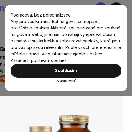
Přejít
Nákupní
na
košík
Pokračovat bez personalizace
obsah
Aby pro vás Brainmarket fungoval co nejlépe,
používáme cookies. Některé jsou nezbytné pro správné
fungování webu, jiné nám pomáhají vylepšovat obsah,
Doplňky stravy a výživa
Vitamíny a multivitamíny
pamatovat si váš košík a zobrazovat nabídky, které jsou
pro vás opravdu relevantní. Podle vašich preferencí si je
BrainMax Activated B-Complex®, 90
můžete upravit. Více informací najdete v našich
rostlinných kapslí
Zásadách používání cookies
.
Komplex aktivovaných B vitamínů s cholinem a koenzymem
Q10, 45 dávek, doplněk stravy
Souhlasím
–15 %
Akce
Nový obal
Energie
Pleť a vlasy
Nastavení
64 hodnocení
Průměrné
hodnocení
produktu
je
5,0
z
5
hvězdiček.