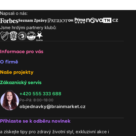
Napsali o nás:
Zápatí
Jsme hrdými partnery klubů:
Informace pro vás
O firmě
Naše projekty
Zákaznický servis
‭+420 555 333 688
Po–Pá: 8:00–18:00
objednavky@brainmarket.cz
Přihlaste se k odběru novinek
a získejte tipy pro zdravý životní styl, exkluzivní akce i