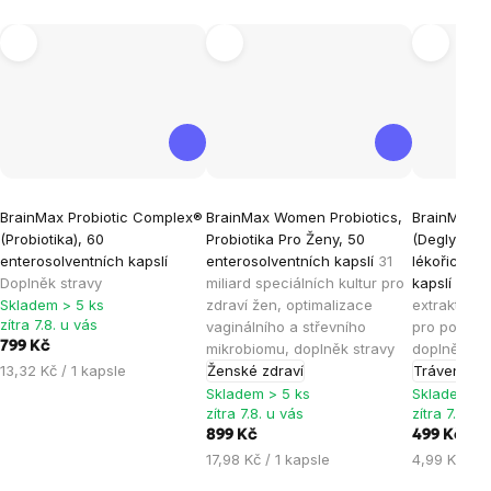
Průměrné
Průměrné
Průměrné
BrainMax Probiotic Complex®
BrainMax Women Probiotics,
BrainMax 
hodnocení
hodnocení
hodnocen
(Probiotika), 60
Probiotika Pro Ženy, 50
(Deglycyrr
produktu
produktu
produktu
enterosolventních kapslí
enterosolventních kapslí
31
lékořice), 1
je
je
je
Doplněk stravy
miliard speciálních kultur pro
kapslí
Spec
Skladem > 5 ks
zdraví žen, optimalizace
extrakt lék
4,8
5,0
4,7
zítra 7.8. u vás
vaginálního a střevního
pro podporu
z
z
z
799 Kč
mikrobiomu, doplněk stravy
doplněk st
5
5
5
Měrná
13,32 Kč / 1 kapsle
Ženské zdraví
Trávení, st
hvězdiček.
hvězdiček.
hvězdiček
cena:
Skladem > 5 ks
Skladem > 
zítra 7.8. u vás
zítra 7.8. u
899 Kč
499 Kč
Měrná
Měrná
17,98 Kč / 1 kapsle
4,99 Kč / 1
cena:
cena: