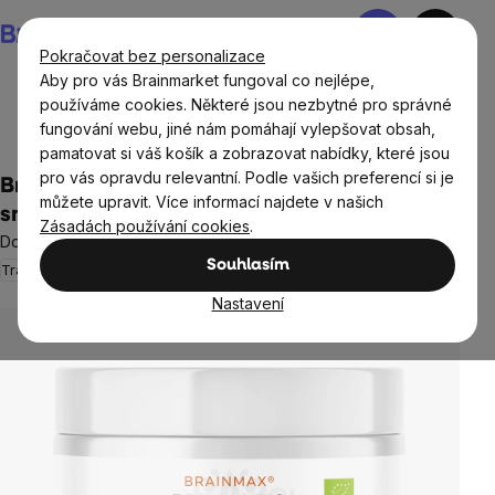
Přejít
Nákupní
na
košík
Pokračovat bez personalizace
obsah
Aby pro vás Brainmarket fungoval co nejlépe,
používáme cookies. Některé jsou nezbytné pro správné
fungování webu, jiné nám pomáhají vylepšovat obsah,
BrainMax®
BrainMax® doplňky stravy
pamatovat si váš košík a zobrazovat nabídky, které jsou
pro vás opravdu relevantní. Podle vašich preferencí si je
BrainMax Prebiotic Complex, prebiotická
můžete upravit. Více informací najdete v našich
směs, BIO, 420 g
Zásadách používání cookies
.
Doplněk stravy, *CZ-BIO-001 certifikát
Souhlasím
Trávení, střeva
8 hodnocení
Průměrné
hodnocení
Nastavení
produktu
je
5,0
z
5
hvězdiček.