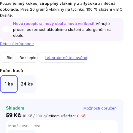
Pouze
jemný kokos, sirup plný vlákniny z artyčoku a mléčná
čokoláda.
Přes 20 gramů vlákniny na tyčinku. 100 % složení v BIO
kvalitě.
Nová receptura, nový obal a nová velikost!
Věnujte
prosím pozornost aktuálnímu složení a alergenům na
obalu.
Detailní informace
Bio
Bez lepku
Laboratorně testováno
Počet kusů
1 ks
24 ks
Skladem
Možnosti doručení
59 Kč
118 Kč / 100 g
Celkem ušetříte:
0 Kč
Měrná
cena:
Množstevní sleva