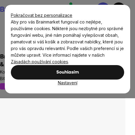
Přejít
Nákupní
na
košík
Pokračovat bez personalizace
obsah
Aby pro vás Brainmarket fungoval co nejlépe,
používáme cookies. Některé jsou nezbytné pro správné
fungování webu, jiné nám pomáhají vylepšovat obsah,
Potraviny
Sladké snacky a slané krekry
Proteinové
pamatovat si váš košík a zobrazovat nabídky, které jsou
tyčinky a cookies
pro vás opravdu relevantní. Podle vašich preferencí si je
můžete upravit. Více informací najdete v našich
BrainMax® Organic Prebiotic Bar, Coconut
Zásadách používání cookies
.
& Milk Chocolate, 50 g
Kokosová tyčinka s mléčnou čokoládou plná vlákniny / *CZ-
Souhlasím
BIO-001 certifikát
Nastavení
Nový obal
Množstevní sleva
4 hodnocení
Průměrné
hodnocení
produktu
je
5,0
z
5
hvězdiček.