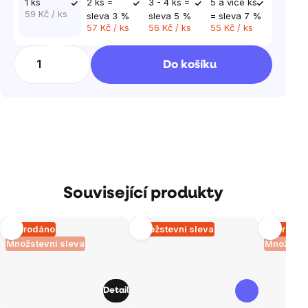
1 ks
2 ks =
3 - 4 ks =
5 a více ks
59 Kč
/ ks
sleva 3 %
sleva 5 %
= sleva 7 %
57 Kč
/ ks
56 Kč
/ ks
55 Kč
/ ks
Do košíku
Související produkty
Vyprodáno
Množstevní sleva
Vyprodá
Množstevní sleva
Množstev
Detail