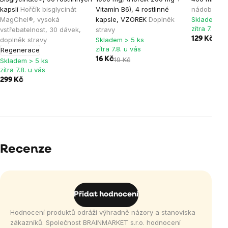
kapslí
Hořčík bisglycinát
Vitamín B6), 4 rostlinné
nádoba na 
MagChel®, vysoká
kapsle, VZOREK
Doplněk
Skladem > 
zítra 7.8. u
vstřebatelnost, 30 dávek,
stravy
129 Kč
doplněk stravy
Skladem > 5 ks
zítra 7.8. u vás
Regenerace
16 Kč
19 Kč
Skladem > 5 ks
zítra 7.8. u vás
299 Kč
Recenze
Přidat hodnocení
Hodnocení produktů odráží výhradně názory a stanoviska
zákazníků. Společnost BRAINMARKET s.r.o. hodnocení