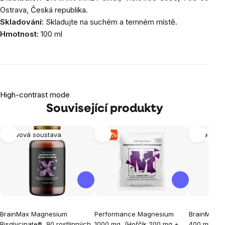
Ostrava, Česká republika.
Skladování:
Skladujte na suchém a temném místě.
Hmotnost:
100 ml
High-contrast mode
Související produkty
Nervová soustava
-16 %
Více vari
BrainMax Magnesium
Performance Magnesium
BrainMax P
Bisglycinate®, 90 rostlinných
1000 mg, (Hořčík 200 mg +
400 ml
Tra