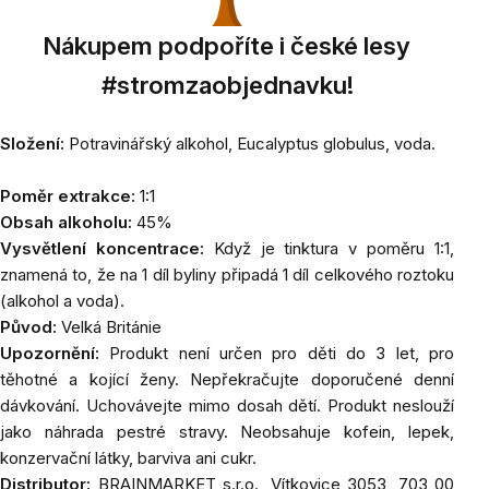
Nákupem podpoříte i české lesy
#stromzaobjednavku!
Složení:
Potravinářský alkohol,
Eucalyptus globulus
, voda.
Poměr extrakce:
1:1
Obsah alkoholu:
45%
Vysvětlení koncentrace:
Když je tinktura v poměru 1:1,
znamená to, že na 1 díl byliny připadá 1 díl celkového roztoku
(alkohol a voda).
Původ:
Velká Británie
Upozornění:
Produkt není určen pro děti do 3 let, pro
těhotné a kojící ženy. Nepřekračujte doporučené denní
dávkování. Uchovávejte mimo dosah dětí. Produkt neslouží
jako náhrada pestré stravy. Neobsahuje kofein, lepek,
konzervační látky, barviva ani cukr.
Distributor:
BRAINMARKET
s.r.o., Vítkovice 3053, 703 00