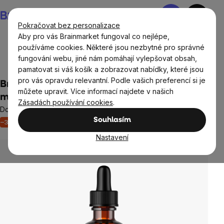
Přejít
Nákupní
na
košík
Pokračovat bez personalizace
obsah
Aby pro vás Brainmarket fungoval co nejlépe,
používáme cookies. Některé jsou nezbytné pro správné
fungování webu, jiné nám pomáhají vylepšovat obsah,
Doplňky stravy a výživa
Tinktury BrainMax
pamatovat si váš košík a zobrazovat nabídky, které jsou
pro vás opravdu relevantní. Podle vašich preferencí si je
BrainMax Pure® Eukalyptus tinktura 1:1, 100
můžete upravit. Více informací najdete v našich
ml
Zásadách používání cookies
.
Doplněk stravy
Souhlasím
–34 %
Akce
Imunita
Neohodnoceno
Průměrné
hodnocení
Nastavení
produktu
je
0,0
z
5
hvězdiček.