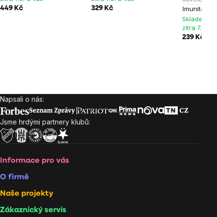
449 Kč
329 Kč
Imunita
Skladem > 
zítra 7.8. u
239 Kč
Napsali o nás:
Zápatí
Jsme hrdými partnery klubů:
Informace pro vás
O firmě
Naše projekty
Zákaznický servis