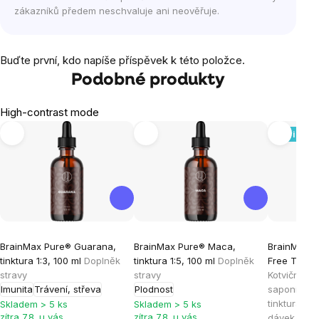
zákazníků předem neschvaluje ani neověřuje.
Buďte první, kdo napíše příspěvek k této položce.
Podobné produkty
High-contrast mode
Novinka
BrainMax Pure® Guarana,
BrainMax Pure® Maca,
BrainMax® 
tinktura 1:3, 100 ml
Doplněk
tinktura 1:5, 100 ml
Doplněk
Free Tinctu
stravy
stravy
Kotvičník e
Imunita
Trávení, střeva
Plodnost
saponinů, b
tinktura s 
Skladem > 5 ks
Skladem > 5 ks
zítra 7.8. u vás
zítra 7.8. u vás
dávek, dop