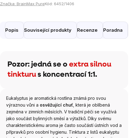
Značka:
BrainMax Pure
Kód:
6452/1406
Popis
Související produkty
Recenze
Poradna
Pod
Pozor: jedná se o
extra silnou
tinkturu
s koncentrací 1:1.
Eukalyptus je aromatická rostlina známá pro svou
výraznou vůni a
osvěžující chuť
, která je oblíbená
zejména v zimních měsících. V tradiční péči se využívá
jako součást bylinných směsí a výtažků. Díky svému
charakteristickému aroma je často součástí ústních vod a
přípravků pro osobní hygienu. Tinktura z listů eukalyptu