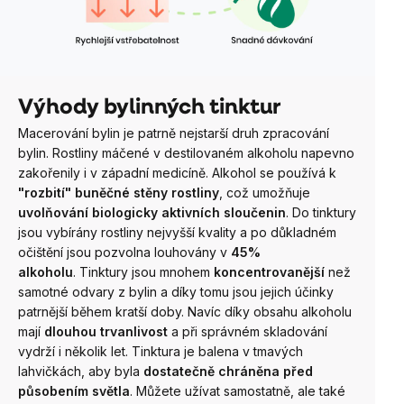
Výhody bylinných tinktur
Macerování bylin je patrně nejstarší druh zpracování
bylin. Rostliny máčené v destilovaném alkoholu napevno
zakořenily i v západní medicíně. Alkohol se používá k
"rozbití" buněčné stěny rostliny
, což umožňuje
uvolňování biologicky aktivních sloučenin
.
Do tinktury
jsou vybírány rostliny nejvyšší kvality a po důkladném
očištění jsou pozvolna louhovány v
4
5%
alkoholu
.
Tinktury jsou mnohem
koncentrovanější
než
samotné odvary z bylin a díky tomu jsou jejich účinky
patrnější během kratší doby. Navíc díky obsahu alkoholu
mají
dlouhou trvanlivost
a při správném skladování
vydrží i několik let.
Tinktura je balena v tmavých
lahvičkách, aby byla
dostatečně chráněna před
působením světla
. Můžete užívat samostatně, ale také