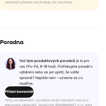
zákazníků předem neschvaluje ani neověřuje.
Poradna
Náš
tým produktových poradců
je tu pro
vás (Po–Pá, 8–18 hod). Potřebujete poradit s
výběrem nebo se jen ujistit, že volíte
správně? Napište nám – ozveme se co
nejdříve.
Přidat komentář
Texty od zákazníků v poradně odráží výhradně názory a
stanoviska zákazníků. Společnost BRAINMARKET s.r.o. texty