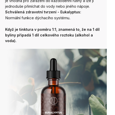
je vhodná pro zařazení do každodenní rutiny a lze ji
jednoduše přimíchat do vody nebo jiného nápoje.
Schválená zdravotní tvrzení - Eukalyptus:
Normální funkce dýchacího systému
.
Když je tinktura v poměru 1:1, znamená to, že na 1 díl
byliny připadá 1 díl celkového roztoku (alkohol a
voda).