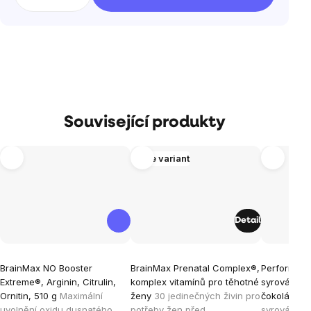
Související produkty
Více variant
Detail
Průměrné
Průměrné
Průměrné
BrainMax NO Booster
BrainMax Prenatal Complex®,
Performance
hodnocení
hodnocení
hodnocen
Extreme®, Arginin, Citrulin,
komplex vitamínů pro těhotné
syrovátkový
produktu
produktu
produktu
Ornitin, 510 g
Maximální
ženy
30 jedinečných živin pro
čokoláda, 
je
je
je
uvolnění oxidu dusnatého,
potřeby žen před
syrovátkový