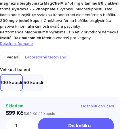
magnézia bisglycinátu MagChel®
a
1,4 mg vitamínu B6
v aktivní
formě
Pyridoxal-5-Phosphate
s vysokou biodostupností. Tato
kombinace zajišťuje vysokou koncentraci elementárního hořčíku –
200 mg v jedné kapsli
. Chelátová forma hořčíku bisglycinátu
přispívá k normální činnosti svalů a psychiky.
Performance Magnesium® vyrábíme již 6 let v prvotřídní německé
kvalitě.
Bez balastních látek
a vhodný pro vegany.
Detailní informace
Vegan
Laboratorně testováno
Velikost balení
100 kapslí
50 kapslí
Skladem
Možnosti doručení
599 Kč
5,99 Kč / 1 kapsle
Měrná
cena:
Do košíku