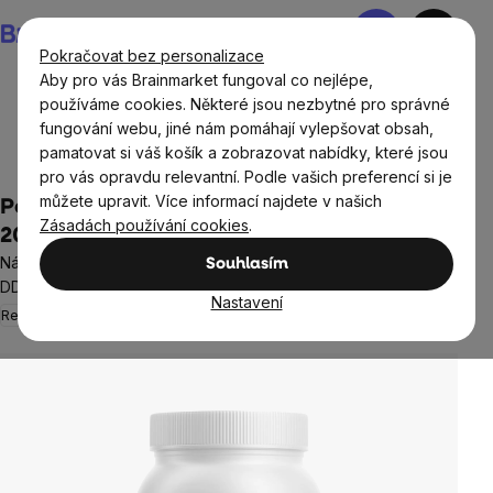
Přejít
Nákupní
na
košík
Pokračovat bez personalizace
obsah
Aby pro vás Brainmarket fungoval co nejlépe,
používáme cookies. Některé jsou nezbytné pro správné
fungování webu, jiné nám pomáhají vylepšovat obsah,
Doplňky stravy a výživa
Minerály a Multiminerály
pamatovat si váš košík a zobrazovat nabídky, které jsou
Hořčík
pro vás opravdu relevantní. Podle vašich preferencí si je
můžete upravit. Více informací najdete v našich
Performance Magnesium®, 1000 mg, Hořčík
Zásadách používání cookies
.
200 mg + Vitamín B6 P5P, 100 vegan kapslí
Náš nejlépe vstřebatelný hořčík bisglycinát MagChel® 53%
Souhlasím
DDD + Aktivní forma vitamínu B6 100% DDD, doplněk stravy
Nastavení
Regenerace
735 hodnocení
Průměrné
hodnocení
produktu
je
4,9
z
5
hvězdiček.