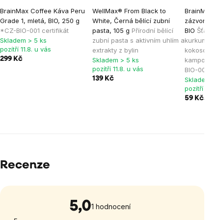
BrainMax Coffee Káva Peru
WellMax® From Black to
BrainMax P
Grade 1, mletá, BIO, 250 g
White, Černá bělící zubní
zázvorová 
*CZ-BIO-001 certifikát
pasta, 105 g
Přírodní bělící
BIO
Šťáva z
Skladem > 5 ks
zubní pasta s aktivním uhlím a
kurkumou,
pozítří 11.8. u vás
extrakty z bylin
kokosovou
299 Kč
Skladem > 5 ks
kampotský
pozítří 11.8. u vás
BIO-001 cert
139 Kč
Skladem > 
pozítří 11.8.
59 Kč
69 K
Recenze
5,0
Průměrné
1 hodnocení
hodnocení