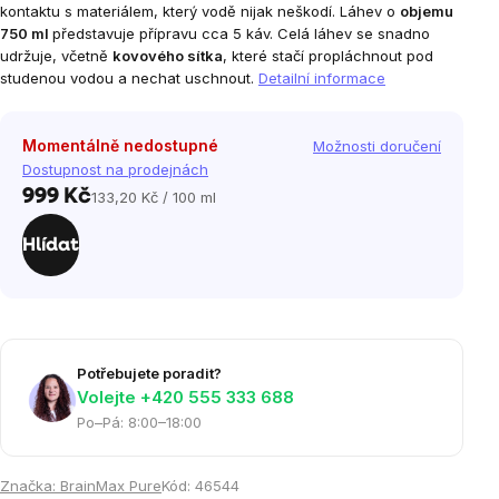
kontaktu s materiálem, který vodě nijak neškodí
. Láhev o
objemu
750 ml
představuje přípravu cca 5 káv. Celá láhev se snadno
udržuje, včetně
kovového sítka
, které stačí propláchnout pod
studenou vodou a nechat uschnout.
Detailní informace
Momentálně nedostupné
Možnosti doručení
Dostupnost na prodejnách
999 Kč
133,20 Kč / 100 ml
Měrná
cena:
Hlídat
Potřebujete poradit?
Volejte ‭+420 555 333 688
Po–Pá: 8:00–18:00
Značka:
BrainMax Pure
Kód:
46544