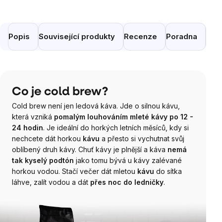
Popis
Související produkty
Recenze
Poradna
Pod
Co je cold brew?
Cold brew není jen ledová káva. Jde o silnou kávu,
která vzniká
pomalým louhováním mleté kávy po 12 -
24 hodin
. Je ideální do horkých letních měsíců, kdy si
nechcete dát horkou
kávu
a přesto si vychutnat svůj
oblíbený druh kávy. Chuť kávy je plnější a káva
nemá
tak kyselý podtón
jako tomu bývá u kávy zalévané
horkou vodou. Stačí večer dát mletou
kávu
do sítka
láhve, zalít vodou a dát
přes noc do ledničky
.