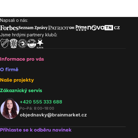
Napsali o nás:
Zápatí
Jsme hrdými partnery klubů:
Informace pro vás
O firmě
Naše projekty
Zákaznický servis
‭+420 555 333 688
Po–Pá: 8:00–18:00
objednavky@brainmarket.cz
Přihlaste se k odběru novinek