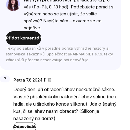
diskuzí
vás (Po–Pá, 8–18 hod). Potřebujete poradit s
výběrem nebo se jen ujistit, že volíte
správně? Napište nám – ozveme se co
nejdříve.
Přidat komentář
Texty od zákazníků v poradně odráží výhradně názory a
stanoviska zákazníků. Společnost BRAINMARKET s.r.o. texty
zákazníků předem neschvaluje ani neověřuje.
Petra
7.8.2024 11:10
Dobrý den, při obracení láhev neskutečně sákne.
Vlastně při jakémkoliv naklonění láhev sákne (ne u
hrdla, ale u širokého konce silikonu). Jde o špatný
kus, či se láhev nesmí obracet? (Silikon je
nasazený na doraz)
Odpovědět