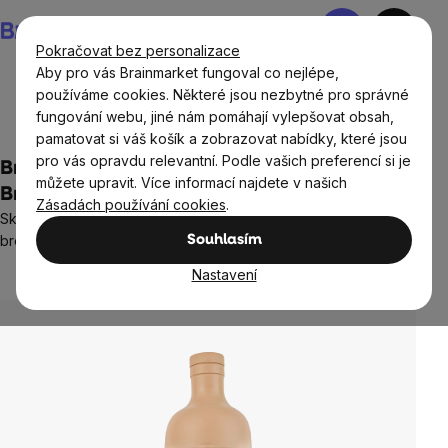
Přejít
Nákupní
na
košík
Pokračovat bez personalizace
obsah
Aby pro vás Brainmarket fungoval co nejlépe,
používáme cookies. Některé jsou nezbytné pro správné
fungování webu, jiné nám pomáhají vylepšovat obsah,
Domov
Boxy na jídlo, lahve, šejkry, tašky
pamatovat si váš košík a zobrazovat nabídky, které jsou
pro vás opravdu relevantní. Podle vašich preferencí si je
BrainMax Pure® láhev na přípravu Cold
můžete upravit. Více informací najdete v našich
Brew, 750 ml - světle hnědá
Zásadách používání cookies
.
Skleněná láhev s filtrem určená pro přípravu ledové kávy Cold
brew
Souhlasím
1 hodnocení
Nastavení
Průměrné
hodnocení
produktu
je
5,0
z
5
hvězdiček.