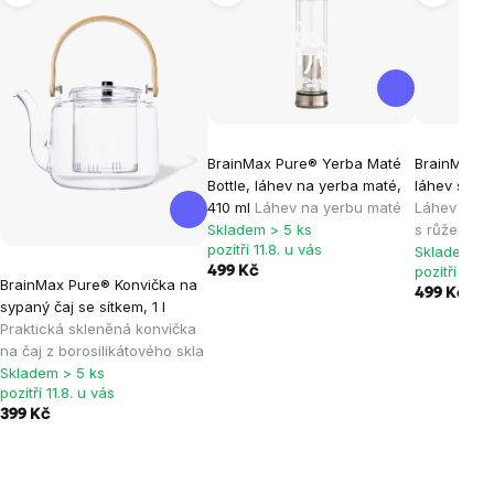
BrainMax Pure® Yerba Maté
BrainMax P
Bottle, láhev na yerba maté,
láhev s rů
410 ml
Láhev na yerbu maté
Láhev z bor
Skladem > 5 ks
s růženíne
pozítří 11.8. u vás
Skladem > 
pozítří 11.8.
499 Kč
BrainMax Pure® Konvička na
499 Kč
sypaný čaj se sítkem, 1 l
Praktická skleněná konvička
na čaj z borosilikátového skla
Skladem > 5 ks
pozítří 11.8. u vás
399 Kč